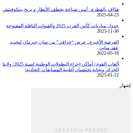
هدّاف بالفطرة.. أمين شياخة يخطف الأنظار و يريح بيتكوفيتش
2025-04-23
جدول مباريات كأس العرب 2025 والقنوات الناقلة المفتوحة
2025-11-30
الفرصة الأخيرة.. عرض “خرافي” من سان جيرمان لتجديد
عقد مبابي
2022-05-18
ألعاب القوى/ أماكن إجراء البطولات الوطنية لسنة 2025: ولايتا
الجزائر وبجاية تحتضنان أغلبية المسابقات /اتحادية/
2025-01-12
إشهار