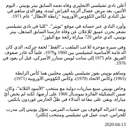
أعلن نادي تشيلسي الانجليزي وفاه نجمه السابق بيتر بونيتي ، اليوم
الأثنين، بعد مرض عضال ألزمه الفراش لمدة، وهو الذي ساهم في
نيل النادي لكأس الكؤوس الأوروبية “رابطة الأبطال” عام 1971.
وأورد النادي عبر حسابه في موقع “تويتر”، “كلنا في نادي تشيلسي
نشعر بحزن عميق للإعلان عن وفاة حارسنا السابق المذهل، بيتر
بونيتي، الذي خاض 729 مباراة رائعة مع البلوز”.
وفي سيرة موجزة للاعب الملقب بـ”القط” لخفة حركته، الذي كان
الدعامة الأساسية لتشيلسي بين 1960 و1979، علماً أنّه غادر صفوف
الفريق عام 1975 إلى سانت لويس ستارز الأميركي، قبل أن يعود في
1976.
وساهم بونيتي بفوز تشيلسي بلقبين محليين هما كأس الرابطة
(1965) وكأس الاتحاد (1970)، وكأس الكؤوس الأوروبية (1971).
وخاض بونيتي سبع مباريات دولية مع منتخب “الأسود الثلاثة”، وكان
ضمن التشكيلة الفائزة بمونديال 1966 على أرضها، لكنه لم يخض أيّ
مباراة، وبقي على مقاعد البدلاء في ظلّ الحارس غوردون بانكس.
وبعد اعتزاله الوقوف بين خشبات المرمى، تحوّل بونيتي إلى مدرب
للحراس، حيث عمل في تشيلسي ومنتخب إنكلترا.
2020-04-13