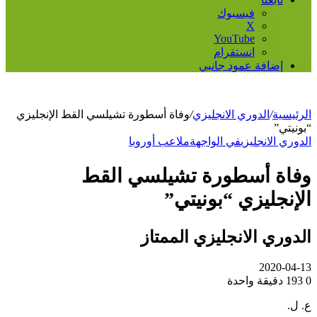
فيسبوك
‫X
‫YouTube
انستقرام
إضافة عمود جانبي
الرئيسية
/
الدوري الانجليزي
/
وفاة أسطورة تشيلسي القط الإنجليزي
“بونيتي”
الدوري الانجليزي
في الواجهة
ملاعب أوروبا
وفاة أسطورة تشيلسي القط
الإنجليزي “بونيتي”
الدوري الانجليزي الممتاز
2020-04-13
0
193
دقيقة واحدة
ع. ل.