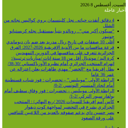
السبت, أغسطس 8 2026
أخبار عاجلة
4 دقائق أنقذت حياته.. نجل كلينسمان يروي كواليس نجاته من
الشلل
“سيكون أكبر مني”.. رونالدو يتنبأ بمستقبل نجله كريستيانو
جونيور
أغلى 10 صفقات في تاريخ ريال مدريد بعد ضم يان ديوماندي
قرعة منافسات ما بين الأندية الإفريقية 2026-2027: الفرق
الجزائرية تتعرف على منافسيها في الدورين التمهيديين
كرة اليد / مونديال أقل من 18 سنة إناث /مباريات ترتيبية/:
انهزام المنتخب الجزائري أمام نظيره الأوزباكستاني /30-38/
بطل إفريقيا مع “الخضر” مهدي طاهرات يعلن اعتزاله عن
عمر 36 عاما
الرابطة الأولى ”موبيليس” – تحضيرات : فوز شباب قسنطينة
أمام اتحاد المنستير التونسي /2-0/
الرابطة الأولى موبيليس – تحضيرات : فوز وفاق سطيف أمام
بولفار سبور التركي /2-1/
كأس أمم إفريقيا للسيدات 2026 /ربع النهائي/ : المنتخب
الجزائري يشرع في التحضير لمواجهة كوت ديفوار
نصر حسين داي يدعم صفوفه بالعديد من اللاعبين للتنافس
على ورقة الصعود
تابعنا