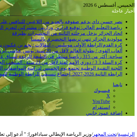
الخميس, أغسطس 6 2026
أخبار عاجلة
نصر حسين داي يدعم صفوفه بالعديد من اللاعبين للتنافس على
رياضة/التعليم العالي: توقيع قرارين وزاريين مشتركين لتعزيز 
اتحاد الجزائر يدخل مرحلته الثانية من التحضيرات بطبرقة
مولودية الجزائر تنهي تربصها التحضيري بالنمسا
كرة القدم/الرابطة الأولى موبيليس – انتقالات : نجم بن عكنون
ألعاب القوى / بطولة العالم لأقل من 20 سنة: يونس عياشي أبرز الآمال الجزائرية للتتويج بميدالية عالمية
سباحة: أكثر من 315 رياضيا منتظر في الطبعة الرابعة لسباق عبور خليج الجزائر
كرة السلة 3 3 / دوري الأمم لفئة لأقل من 23 سنة : المنتخب الجزائري /ذكور/ يحقق فوزا ثانيا و يدعم مركزه في الصدارة
اللجنة التقنية الوطنية تجتمع يوم الخميس لدراسة المواصفات ا
الرابطة الثانية 2026-2027: اجتماع تنسيقي للرابطة الوطنية للهواة متبوع بسحب قرعة الرزنامة يوم الأحد المقبل
تابعنا
فيسبوك
‫X
‫YouTube
انستقرام
إضافة عمود جانبي
الرئيسية
/
تحت المجهر
/
وزير الرياضة الإيطالي سبادافورا: ” أدعو إلى تع