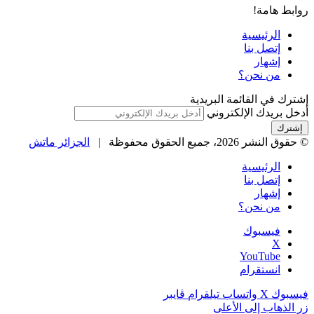
روابط هامة!
الرئيسية
إتصل بنا
إشهار
من نحن؟
إشترك في القائمة البريدية
أدخل بريدك الإلكتروني
© حقوق النشر 2026، جميع الحقوق محفوظة |
الجزائر ماتش
الرئيسية
إتصل بنا
إشهار
من نحن؟
فيسبوك
‫X
‫YouTube
انستقرام
فيسبوك
‫X
واتساب
تيلقرام
ڤايبر
زر الذهاب إلى الأعلى