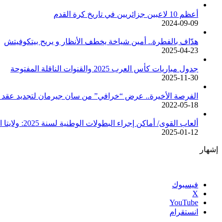
أعظم 10 لاعبين جزائريين في تاريخ كرة القدم
2024-09-09
هدّاف بالفطرة.. أمين شياخة يخطف الأنظار و يريح بيتكوفيتش
2025-04-23
جدول مباريات كأس العرب 2025 والقنوات الناقلة المفتوحة
2025-11-30
الفرصة الأخيرة.. عرض “خرافي” من سان جيرمان لتجديد عقد م
2022-05-18
ألعاب القوى/ أماكن إجراء البطولات الوطنية لسنة 2025: ولايتا الجزائر وبجاية تحتضنان أغلبية المسابقات /اتحادية/
2025-01-12
إشهار
فيسبوك
‫X
‫YouTube
انستقرام