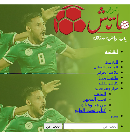
القائمة
الرئيسية
المنتخب الوطني
ملاعب الجزائر
ملاعب أوروبا
كل الرياضات
حوار وتصريحات
الملف
تحت المجهر
من هنا وهناك
كتاب تحت الطبع
فيديو
بحث عن