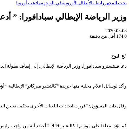
تحت المجهر
رابطة الأبطال الأوروبية
في الواجهة
ملاعب أوروبا
وزير الرياضة الإيطالي سبادافورا: ” أدع
2020-03-08
0
174
أقل من دقيقة
/ع. لبوخ
دعا فينتشنزو سبادافورا، وزير الرياضة الإيطالي، إلى إيقاف بطولة
وأكد لوسائل اعلام محلية منها جريدة “كالتشيو ميركاتو” الإيطالية: “أؤي
وقال ذات المسؤول: “قررت اتحادات اللعبات الأخرى بحكمة تعليق النشاط
كما نوّه معلقا على موسم الكالتشيو قائلا: ” أعتقد أنه من واجب رئي