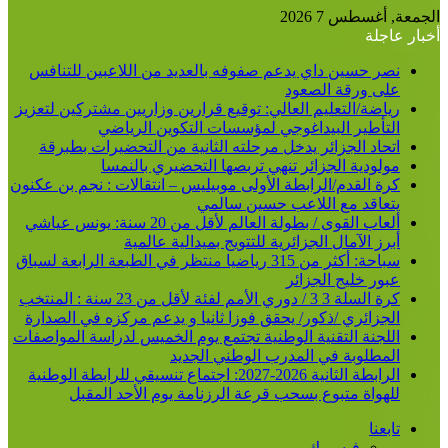
الجمعة, أغسطس 7 2026
أخبار عاجلة
نصر حسين داي يدعم صفوفه بالعديد من اللاعبين للتنافس
على ورقة الصعود
رياضة/التعليم العالي: توقيع قرارين وزاريين مشتركين لتعزيز
التأطير البيداغوجي لمؤسسات التكوين الرياضي
اتحاد الجزائر يدخل مرحلته الثانية من التحضيرات بطبرقة
مولودية الجزائر تنهي تربصها التحضيري بالنمسا
كرة القدم/الرابطة الأولى موبيليس – انتقالات : نجم بن عكنون
يتعاقد مع اللاعب حسين سالمي
ألعاب القوى / بطولة العالم لأقل من 20 سنة: يونس عياشي
أبرز الآمال الجزائرية للتتويج بميدالية عالمية
سباحة: أكثر من 315 رياضيا منتظر في الطبعة الرابعة لسباق
عبور خليج الجزائر
كرة السلة 3 3 / دوري الأمم لفئة لأقل من 23 سنة : المنتخب
الجزائري /ذكور/ يحقق فوزا ثانيا و يدعم مركزه في الصدارة
اللجنة التقنية الوطنية تجتمع يوم الخميس لدراسة المواصفات
المطلوبة في المدرب الوطني الجديد
الرابطة الثانية 2026-2027: اجتماع تنسيقي للرابطة الوطنية
للهواة متبوع بسحب قرعة الرزنامة يوم الأحد المقبل
تابعنا
فيسبوك