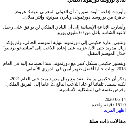
لنادي بوروسيا دورتموند الألماني.
وأوردت إذاعة “أوندا سيرو”، أن الدولي المغربي لديه 3 عروض
جاهزة من بوروسيا دورتموند، وبايرن ميونيخ، وإنتر ميلان.
وأشارت الإذاعة الإسبانية إلى أن النادي الملكي لن يوافق على رحيل
لاعبه الشاب، بأقل من 60 مليون يورو.
وتنتهي إعارة حكيمي إلى دورتموند بنهاية الموسم الحالي، ولم يؤكد
ريال مدريد حتى الآن عزمه على إعادة اللاعب إلى “سانتياغو برنابيو”
خلال الموسم المقبل.
ويتطور حكيمي بشكل كبير مع دورتموند، منذ انضمامه إليه في العام
2018، وبات حاليا أفضل ظهير أيمن في الدوري الألماني.
يذكر أن حكيمي يرتبط بعقد مع ريال مدريد يمتد حتى العام 2021،
لكنه سيمدد تلقائيا لو عاد اللاعب البالغ 21 عاما إلى الفريق الملكي
وفرض نفسه في التشكلية الأساسية.
2020-06-14
0
151
دقيقة واحدة
اظهر المزيد
مقالات ذات صلة