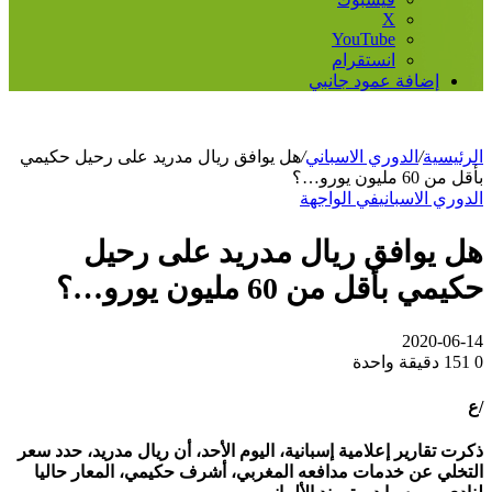
‫X
‫YouTube
انستقرام
إضافة عمود جانبي
الرئيسية
/
الدوري الاسباني
/
هل يوافق ريال مدريد على رحيل حكيمي
بأقل من 60 مليون يورو…؟
الدوري الاسباني
في الواجهة
هل يوافق ريال مدريد على رحيل
حكيمي بأقل من 60 مليون يورو…؟
2020-06-14
0
151
دقيقة واحدة
/ع
ذكرت تقارير إعلامية إسبانية، اليوم الأحد، أن ريال مدريد، حدد سعر
التخلي عن خدمات مدافعه المغربي، أشرف حكيمي، المعار حاليا