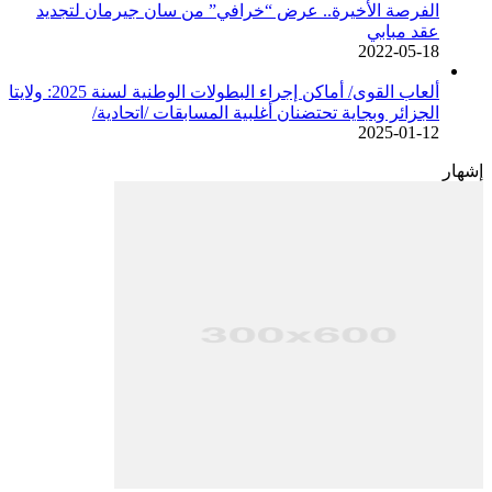
الفرصة الأخيرة.. عرض “خرافي” من سان جيرمان لتجديد
عقد مبابي
2022-05-18
ألعاب القوى/ أماكن إجراء البطولات الوطنية لسنة 2025: ولايتا
الجزائر وبجاية تحتضنان أغلبية المسابقات /اتحادية/
2025-01-12
إشهار