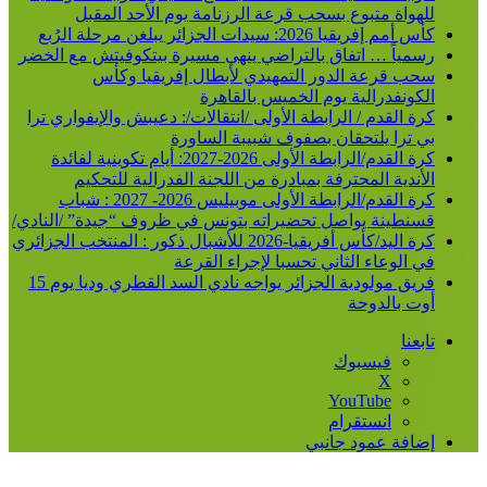
للهواة متبوع بسحب قرعة الرزنامة يوم الأحد المقبل
كأس أمم إفريقيا 2026: سيدات الجزائر يبلغن مرحلة الرُبع
رسمياً … اتفاق بالتراضي ينهي مسيرة بيتكوفيتش مع الخضر
سحب قرعة الدور التمهيدي لأبطال إفريقيا وكأس
الكونفدرالية يوم الخميس بالقاهرة
كرة القدم / الرابطة الأولى /انتقالات/: دعيبش والإيفواري ترا
بي ترا يلتحقان بصفوف شبيبة الساورة
كرة القدم/الرابطة الأولى 2026-2027: أيام تكوينية لفائدة
الأندية المحترفة بمبادرة من اللجنة الفدرالية للتحكيم
كرة القدم/الرابطة الأولى موبيليس 2026- 2027 : شباب
قسنطينة يواصل تحضيراته بتونس في ظروف “جيدة” /النادي/
كرة اليد/كأس أفريقيا-2026 للأشبال ذكور : المنتخب الجزائري
في الوعاء الثاني تحسبا لإجراء القرعة
فريق مولودية الجزائر يواجه نادي السد القطري وديا يوم 15
أوت بالدوحة
تابعنا
فيسبوك
‫X
‫YouTube
انستقرام
إضافة عمود جانبي