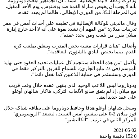
وذكرت وكالة الأنباء الإيطالية “أنسا”، أن الجماهير أبلغت دوناروما،
بأنه لا يجب أن يخوض مباراة القمة ضد يوفنتوس، يوم الأحد المقبل،
في المرحلة الـ35 من الدوري الإيطالي، طالما لم يجدد عقده.
وقال مالديني للوكالة الإيطالية في تعليقه على أحداث أمس في مقر
تدريبات ميلان: “من المهم أن نشدد بقوة على أنه لا أحد خارج إدارة
ميلان يقرر من يلعب ومن يجدد عقده”.
وأضاف “هناك قرارات معينة تخص المدرب وتتعلق بملعب كرة
القدم، بينما يختص النادي بالشؤون التعاقدية”.
وأكمل “من هذه اللحظة ستتجمد كل عمليات تجديد العقود حتى نهاية
الموسم (في 23 مايو الجاري)، للسماح للفريق بالتركيز فقط في
الدوري وسنستمر في حماية اللاعبين كما نفعل دائما”.
ودوناروما ليس اللاعب الوحيد الذي ينتهي عقده خلال وقت قريب
مع ميلان، إذ لم يتفق صانع الألعاب التركي، هاكان شالهان أوغلو
على عقد جديد أيضا.
وسجل شالهان أوغلو هدفا وحافظ دوناروما على نظافة شباكه خلال
فوز ميلان 2-0 على بنيفنتو، أمس السبت، ليصعد “الروسونيري”
للمركز الثاني في ترتيب “الكالتشيو”.
2021-05-02
0
152
دقيقة واحدة