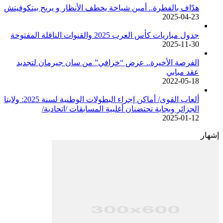
هدّاف بالفطرة.. أمين شياخة يخطف الأنظار و يريح بيتكوفيتش
2025-04-23
جدول مباريات كأس العرب 2025 والقنوات الناقلة المفتوحة
2025-11-30
الفرصة الأخيرة.. عرض “خرافي” من سان جيرمان لتجديد
عقد مبابي
2022-05-18
ألعاب القوى/ أماكن إجراء البطولات الوطنية لسنة 2025: ولايتا
الجزائر وبجاية تحتضنان أغلبية المسابقات /اتحادية/
2025-01-12
إشهار