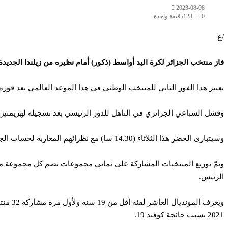
2023-08-08
0
128
دقيقة واحدة
/ع
فاز منتخب الجزائر لكرة اليد أواسط (ذكور) أمام نظيره من زيلندا الجديدة بنتيجة 39-14 (الشوط الأول 22 – 4)، لحساب اليوم الأول لكأس الرئيس في المونديال المتواصل بكرواتيا 
يعتبر هذا الفوز الثاني للمنتخب الوطني في هذا الموعد العالمي بعد فوزه أمام رواندا (33-27) خلال الجولة الثالثة والأ
وفشل السباعي الجزائري في التأهل للدور الرئيسي بعد تسجيله لهزيمتين على التوالي، الأولى
وسيتبارى الخضر هذا الثلاثاء (14.30 سا) مع نظرائهم المغاربة لحساب الجولة الثانية لكأس الرئيس.
وتمّ توزيع المنتخبات المشاركة على ثماني مجموعات تضم كل مجموعة منها 
الرئيس.
2021 بسبب جائحة كوفيد 19.