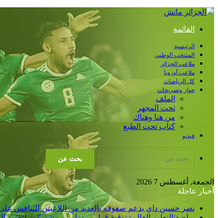
القائمة
الرئيسية
المنتخب الوطني
ملاعب الجزائر
ملاعب أوروبا
كل الرياضات
حوار وتصريحات
الملف
تحت المجهر
من هنا وهناك
كتاب تحت الطبع
فيديو
بحث عن
الجمعة, أغسطس 7 2026
أخبار عاجلة
نصر حسين داي يدعم صفوفه بالعديد من اللاعبين للتنافس على
رياضة/التعليم العالي: توقيع قرارين وزاريين مشتركين لتعزيز 