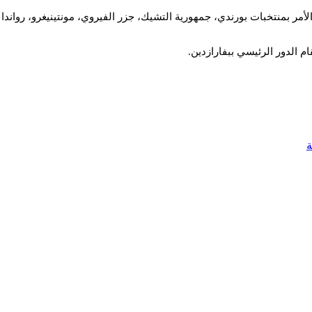
ر بمنتخبات بورندي، جمهورية التشيك، جزر الفيروي، مونتينيغرو، رواندا وا
م الدور الرئيسي ببفارازدين.