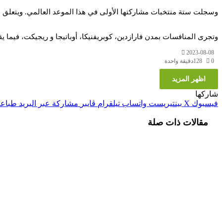
وسجلت ستة منتخبات مشاركتها الأولى في هذا الموعد العالمي. ويتعلق الأم
وتجرى المنافسات بمدن فارازدين، كوبريفنيكا، أوباتيجا و ريجيكت، فيما يقا
2023-08-08
0
128
دقيقة واحدة
اظهر المزيد
شاركها
فيسبوك
‫X
بينتيريست
واتساب
تيلقرام
ڤايبر
مشاركة عبر البريد
طباعة
مقالات ذات صلة