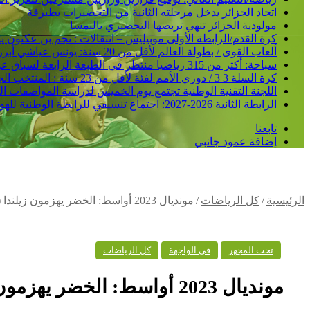
اتحاد الجزائر يدخل مرحلته الثانية من التحضيرات بطبرقة
مولودية الجزائر تنهي تربصها التحضيري بالنمسا
كرة القدم/الرابطة الأولى موبيليس – انتقالات : نجم بن عكنون
ألعاب القوى / بطولة العالم لأقل من 20 سنة: يونس عياشي أبرز الآمال الجزائرية للتتويج بميدالية عالمية
سباحة: أكثر من 315 رياضيا منتظر في الطبعة الرابعة لسباق عبور خليج الجزائر
كرة السلة 3 3 / دوري الأمم لفئة لأقل من 23 سنة : المنتخب الجزائري /ذكور/ يحقق فوزا ثانيا و يدعم مركزه في الصدارة
اللجنة التقنية الوطنية تجتمع يوم الخميس لدراسة المواصفات ا
الرابطة الثانية 2026-2027: اجتماع تنسيقي للرابطة الوطنية للهواة متبوع بسحب قرعة الرزنامة يوم الأحد المقبل
تابعنا
إضافة عمود جانبي
الرئيسية
/
كل الرياضات
/
مونديال 2023 أواسط: الخضر يهزمون زيلندا (39 – 14)
تحت المجهر
في الواجهة
كل الرياضات
مونديال 2023 أواسط: الخضر يهزمون زيلندا (39 – 14)