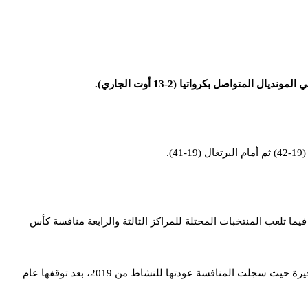
.
ما تلعب المنتخبات المحتلة للمراكز الثالثة والرابعة منافسة كأس
ويعرف المونديال العاشر لفئة أقل من 19 سنة ولأول مرة مشاركة 32 منتخباً، والتي تحتضنها لأول مرة كرواتيا بزيادة 8 منتخبات مقارنة بالنسخة الأخيرة حيث سجلت المنافسة عودتها للنشاط من 2019، بعد توقفها عام