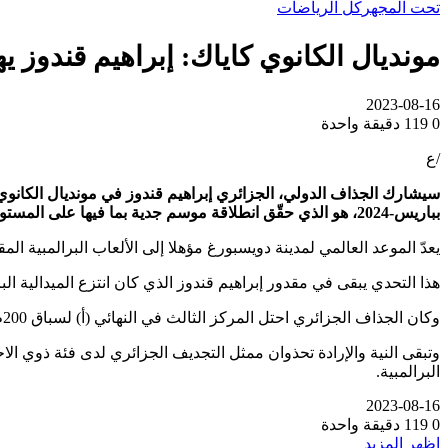
تحت المجهر
كل الرياضات
مونديال الكانوي كاياك: إبراهيم قندوز يهدف
2023-08-16
0
119
دقيقة واحدة
/ع
بباريس-2024، هو الذي حقّق انطلاقة موسم جدية بما فيها على المستوى الدولي.
يعدّ الموعد العالمي لمدينة دويسبورغ مؤهلا إلى الألعاب البرالمبية ا
هذا التحدي يبقى في مقدور إبراهيم قندوز الذي كان انتزع الميدالية ال
وكان الجذاف الجزائري احتل المركز الثالث في النهائي (أ) لسباق 200م (كال 3) الذي عاد لقبه للبريطاني جوناتان يونغ (41 ثا و17ج)، أمام الأسترالي ديلان ليتلهالس (41ثا و43ج) وقندوز (41ثا و92ج).
وتبقى النية والإرادة تحذوان ممثل التجديف الجزائري لدى فئة ذوي الاحت
البرالمبية.
2023-08-16
0
119
دقيقة واحدة
اظهر المزيد