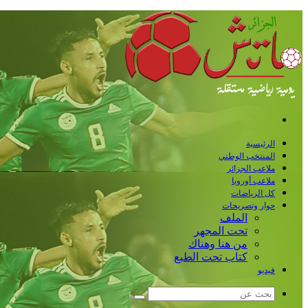
القائمة
الرئيسية
المنتخب الوطني
ملاعب الجزائر
ملاعب أوروبا
كل الرياضات
حوار وتصريحات
الملف
تحت المجهر
من هنا وهناك
كتاب تحت الطبع
فيديو
بحث