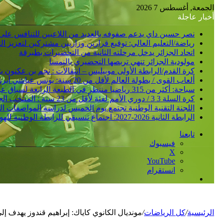
عن
الجمعة, أغسطس 7 2026
أخبار عاجلة
نصر حسين داي يدعم صفوفه بالعديد من اللاعبين للتنافس على
رياضة/التعليم العالي: توقيع قرارين وزاريين مشتركين لتعزيز 
اتحاد الجزائر يدخل مرحلته الثانية من التحضيرات بطبرقة
مولودية الجزائر تنهي تربصها التحضيري بالنمسا
كرة القدم/الرابطة الأولى موبيليس – انتقالات : نجم بن عكنون
ألعاب القوى / بطولة العالم لأقل من 20 سنة: يونس عياشي أبرز الآمال الجزائرية للتتويج بميدالية عالمية
سباحة: أكثر من 315 رياضيا منتظر في الطبعة الرابعة لسباق عبور خليج الجزائر
كرة السلة 3 3 / دوري الأمم لفئة لأقل من 23 سنة : المنتخب الجزائري /ذكور/ يحقق فوزا ثانيا و يدعم مركزه في الصدارة
اللجنة التقنية الوطنية تجتمع يوم الخميس لدراسة المواصفات ا
الرابطة الثانية 2026-2027: اجتماع تنسيقي للرابطة الوطنية للهواة متبوع بسحب قرعة الرزنامة يوم الأحد المقبل
تابعنا
فيسبوك
‫X
‫YouTube
انستقرام
إضافة
عمود
جانبي
الرئيسية
/
كل الرياضات
/
مونديال الكانوي كاياك: إبراهيم قندوز يهدف إلى ال