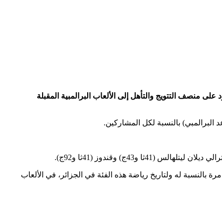
راهيم قندوز في مونديال الكانوي كاياك المقبل بمدينة دويسبورغ الألمانية (23-27 أوت 2023)، بنية الصعود على منصف التتويج والتأهل إلى الألعاب البرالمبية المقبلة
د البرالمبي) بالنسبة لكل المشاركين.
مرة بالنسبة له ولتاريخ رياضة هذه الفئة في الجزائر، في الألعاب