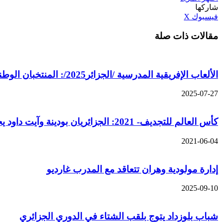
شاركها
ڤايبر
طباعة
تيلقرام
واتساب
مشاركة
بينتيريست
فيسبوك
‫X
عبر
مقالات ذات صلة
البريد
الألعاب الإفريقية المدرسية /الجزائر2025/: المنتخبان الوطنيان للكرة الطائرة الشاطئية /إناث و ذكور/ يحققان الفوز
2025-07-27
كأس العالم للتجديف- 2021: الجزائريان بودينة وآيت داود يحتلان المرتبة الرابعة في الدور التمهيدي
2021-06-04
إدارة مولودية وهران تتعاقد مع المدرب غارديو
2025-09-10
شباب بلوزداد يتوج بلقب الشتاء في الدوري الجزائري