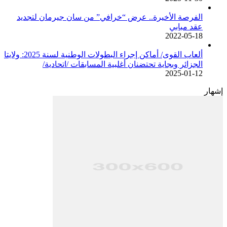
الفرصة الأخيرة.. عرض “خرافي” من سان جيرمان لتجديد
عقد مبابي
2022-05-18
ألعاب القوى/ أماكن إجراء البطولات الوطنية لسنة 2025: ولايتا
الجزائر وبجاية تحتضنان أغلبية المسابقات /اتحادية/
2025-01-12
إشهار