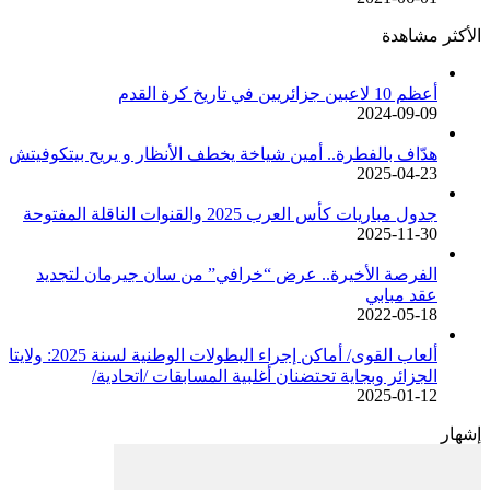
الأكثر مشاهدة
أعظم 10 لاعبين جزائريين في تاريخ كرة القدم
2024-09-09
هدّاف بالفطرة.. أمين شياخة يخطف الأنظار و يريح بيتكوفيتش
2025-04-23
جدول مباريات كأس العرب 2025 والقنوات الناقلة المفتوحة
2025-11-30
الفرصة الأخيرة.. عرض “خرافي” من سان جيرمان لتجديد
عقد مبابي
2022-05-18
ألعاب القوى/ أماكن إجراء البطولات الوطنية لسنة 2025: ولايتا
الجزائر وبجاية تحتضنان أغلبية المسابقات /اتحادية/
2025-01-12
إشهار