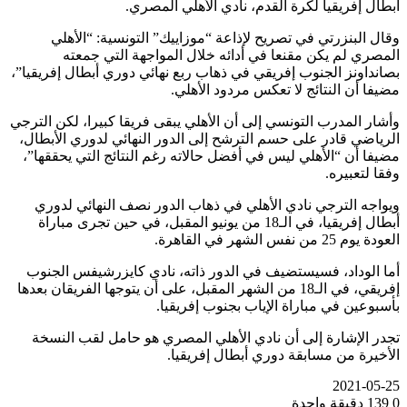
أبطال إفريقيا لكرة القدم، نادي الأهلي المصري.
وقال البنزرتي في تصريح لإذاعة “موزاييك” التونسية: “الأهلي
المصري لم يكن مقنعا في أدائه خلال المواجهة التي جمعته
بصانداونز الجنوب إفريقي في ذهاب ربع نهائي دوري أبطال إفريقيا”،
مضيفا أن النتائج لا تعكس مردود الأهلي.
وأشار المدرب التونسي إلى أن الأهلي يبقى فريقا كبيرا، لكن الترجي
الرياضي قادر على حسم الترشح إلى الدور النهائي لدوري الأبطال،
مضيفا أن “الأهلي ليس في أفضل حالاته رغم النتائج التي يحققها”،
وفقا لتعبيره.
ويواجه الترجي نادي الأهلي في ذهاب الدور نصف النهائي لدوري
أبطال إفريقيا، في الـ18 من يونيو المقبل، في حين تجرى مباراة
العودة يوم 25 من نفس الشهر في القاهرة.
أما الوداد، فسيستضيف في الدور ذاته، نادي كايزرشيفس الجنوب
إفريقي، في الـ18 من الشهر المقبل، على أن يتوجها الفريقان بعدها
بأسبوعين في مباراة الإياب بجنوب إفريقيا.
تجدر الإشارة إلى أن نادي الأهلي المصري هو حامل لقب النسخة
الأخيرة من مسابقة دوري أبطال إفريقيا.
2021-05-25
0
139
دقيقة واحدة