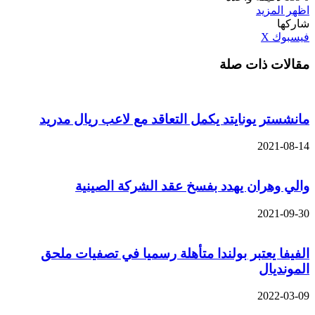
اظهر المزيد
شاركها
ڤايبر
طباعة
تيلقرام
واتساب
مشاركة
بينتيريست
فيسبوك
‫X
عبر
مقالات ذات صلة
البريد
مانشستر يونايتد يكمل التعاقد مع لاعب ريال مدريد
2021-08-14
والي وهران يهدد بفسخ عقد الشركة الصينية
2021-09-30
الفيفا يعتبر بولندا متأهلة رسميا في تصفيات ملحق
المونديال
2022-03-09