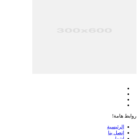
فيسبوك
‫X
‫YouTube
انستقرام
روابط هامة!
الرئيسية
إتصل بنا
إشهار