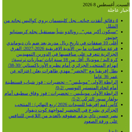
عن
السبت, أغسطس 8 2026
أخبار عاجلة
4 دقائق أنقذت حياته.. نجل كلينسمان يروي كواليس نجاته من
الشلل
“سيكون أكبر مني”.. رونالدو يتنبأ بمستقبل نجله كريستيانو
جونيور
أغلى 10 صفقات في تاريخ ريال مدريد بعد ضم يان ديوماندي
قرعة منافسات ما بين الأندية الإفريقية 2026-2027: الفرق
الجزائرية تتعرف على منافسيها في الدورين التمهيديين
كرة اليد / مونديال أقل من 18 سنة إناث /مباريات ترتيبية/:
انهزام المنتخب الجزائري أمام نظيره الأوزباكستاني /30-38/
بطل إفريقيا مع “الخضر” مهدي طاهرات يعلن اعتزاله عن
عمر 36 عاما
الرابطة الأولى ”موبيليس” – تحضيرات : فوز شباب قسنطينة
أمام اتحاد المنستير التونسي /2-0/
الرابطة الأولى موبيليس – تحضيرات : فوز وفاق سطيف أمام
بولفار سبور التركي /2-1/
كأس أمم إفريقيا للسيدات 2026 /ربع النهائي/ : المنتخب
الجزائري يشرع في التحضير لمواجهة كوت ديفوار
نصر حسين داي يدعم صفوفه بالعديد من اللاعبين للتنافس
على ورقة الصعود
تابعنا