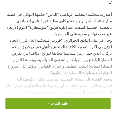
/ع
أصدرت محكمة التحكيم الرياضي “التاس” حكمها النهائي في قضية
مباراة اتحاد الجزائر ونهضة بركان, معلنة فوز النادي الجزائري
بالقضية, حسبما كشفت عنه إدارة فريق ”سوسطارة” اليوم الأربعاء
عبر صفحتها الرسمية على الفايسبوك.
وجاء في بيان النادي الجزائري: ”قررت المحكمة إلغاء قرار الاتحاد
الإفريقي لكرة القدم (الكاف) المتعلق بتأهيل قميص فريق نهضة
بركان, الذي حمل رمزا سياسيا مخالفا للوائح الكاف التي تفرض
الفصل الواضح بين الرياضة والشؤون السياسية. ويعد هذا القرار
انتصارا لمبادئ اللعب النظيف واحترام القوانين, ويؤكد على ضرورة
التزام الأندية بلوائح المسابقات القارية”.
وتعود القضية إلى نسخة الموسم الماضي لكأس الكونفدرالية
الافريقية لكرة القدم (الكاف), أين رفض النادي الجزائري خوض لقاء
إياب الدور نصف النهائي, بسبب استمرار فريق نهضة بركان في
استفزازاته من خلال تمسكه باللعب بقميص يحمل خريطة وهمية
اظهر المزيد
للمغرب تضم أراضي الصحراء الغربية المحتلة.
للإشارة أنه في لقاء الذهاب, رفض لاعبو نهضة بركان الدخول إلى