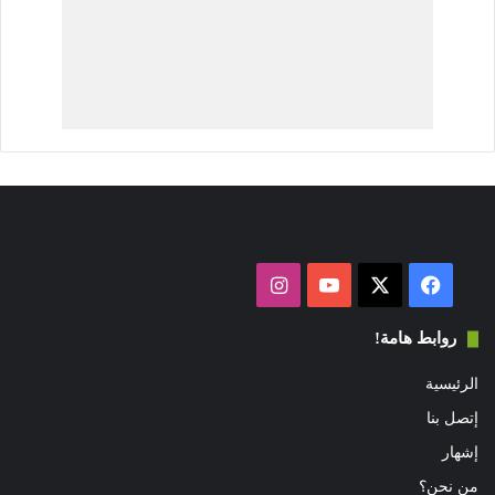
فيسبوك
‫X
‫YouTube
انستقرام
روابط هامة!
الرئيسية
إتصل بنا
إشهار
من نحن؟