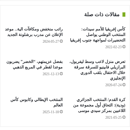
أرضية الميدان على الرغم من دخول لاعبي والطاقم الفني لفريق
اتحاد الجزائر.
مقالات ذات صلة
وأضاف البيان: ”هذا الحكم يعكس قوة واحترافية إدارة اتحاد العاصمة
في الدفاع عن حقوق النادي, ويبرز حرصها المستمر على ضمان
كأس إفريقيا للأمم سيدات:
راتب منخفض ومكافآت الية.. موعد
احترام القوانين وحماية مصالح الفريق في كافة المنافسات. هذا ما
المنتخب الوطني يواصل
الإعلان عن مدرب برشلونة الجديد
يثبت صحة موقفنا القانوني ويؤكد التزامنا الراسخ بالدفاع عن حقوق
التحضيرات لمواجهة جنوب إفريقيا
2024-05-27
الفريق وفقا للقوانين واللوائح المعمول بها. ويظل اتحاد الجزائر
2022-02-23
متمسكا بمبادئ النزاهة, الحياد, واحترام القوانين, ويواصل العمل بكل
جدية للحفاظ على مكانته المرموقة في الساحة الكروية الإفريقية”.
تعرض منزل لاعب وسط ليفربول،
بفضل عزيمتهم، “الخضر” يضربون
البرازيلي فابينيو للسرقة سرقة
موعدا لقطر في المربع الذهبي
للتذكير, كانت الفاف واتحاد الجزائر قد أودعا, بتاريخ 2 مايو 2024,
خلال الاحتفال بلقب الدوري
2021-12-13
ملفا على مستوى محكمة التحكيم الرياضي بلوزان (التاس), بهدف
الإنجليزي
إلغاء قرار الهيئة الكروية القارية, التي تعتبر ممثل الجزائر خاسرا (3-
2020-07-24
0) في مقابلة الذهاب.
وينص القانون 4 للاتحاد الدولي لكرة القدم (الفيفا) المتعلق ببذلات
كرة القدم/ المنتخب الجزائري
المنتخب الإيطالي وكابوس كأس
الفرق على أن “البذلة لا تمثل أي شعار, كتابة أو صورة ذات طابع
(ودية): التحاق أول مجموعة من
العالم
اللاعبين بمركز سيدي موسى
سياسي, ديني أو شخصي. اللاعبون ممنوعون من إظهار شعارات,
2025-11-18
2021-05-25
رسائل أو صور سياسية, دينية أو فردية أو إشهارية في البذلة الداخلية,
باستثناء شعار الشركة التي تصنع الألبسة. وفي حال مخالفة القوانين