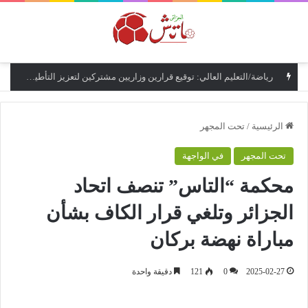
القائمة
رياضة/التعليم العالي: توقيع قرارين وزاريين مشتركين لتعزيز التأطير البيداغوجي لمؤسسات التكوين الرياضي
الرئيسية
/
تحت المجهر
تحت المجهر
في الواجهة
محكمة “التاس” تنصف اتحاد
الجزائر وتلغي قرار الكاف بشأن
مباراة نهضة بركان
2025-02-27
0
121
دقيقة واحدة