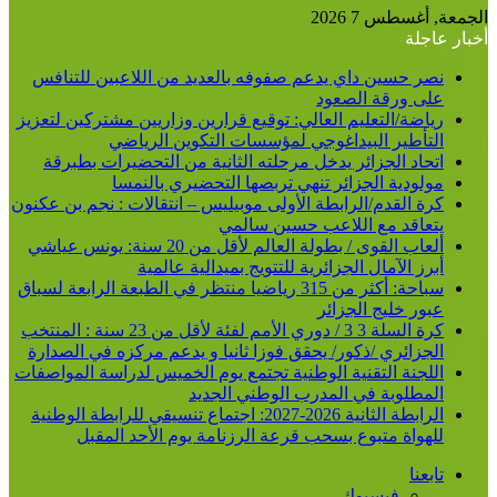
عن
الجمعة, أغسطس 7 2026
أخبار عاجلة
نصر حسين داي يدعم صفوفه بالعديد من اللاعبين للتنافس
على ورقة الصعود
رياضة/التعليم العالي: توقيع قرارين وزاريين مشتركين لتعزيز
التأطير البيداغوجي لمؤسسات التكوين الرياضي
اتحاد الجزائر يدخل مرحلته الثانية من التحضيرات بطبرقة
مولودية الجزائر تنهي تربصها التحضيري بالنمسا
كرة القدم/الرابطة الأولى موبيليس – انتقالات : نجم بن عكنون
يتعاقد مع اللاعب حسين سالمي
ألعاب القوى / بطولة العالم لأقل من 20 سنة: يونس عياشي
أبرز الآمال الجزائرية للتتويج بميدالية عالمية
سباحة: أكثر من 315 رياضيا منتظر في الطبعة الرابعة لسباق
عبور خليج الجزائر
كرة السلة 3 3 / دوري الأمم لفئة لأقل من 23 سنة : المنتخب
الجزائري /ذكور/ يحقق فوزا ثانيا و يدعم مركزه في الصدارة
اللجنة التقنية الوطنية تجتمع يوم الخميس لدراسة المواصفات
المطلوبة في المدرب الوطني الجديد
الرابطة الثانية 2026-2027: اجتماع تنسيقي للرابطة الوطنية
للهواة متبوع بسحب قرعة الرزنامة يوم الأحد المقبل
تابعنا
فيسبوك