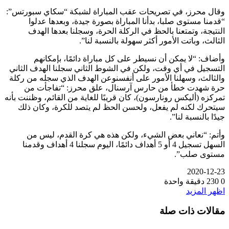
وقال محرز، في تصريحات عقب المباراة لشبكة “سكاي سبورتس”:
“قدمنا مستوى صلبا، بدأنا المباراة بصورة جيدة، وبعدها عدلوا
النتيجة، وتمتعنا بالحظ في الركلة الحرة، وسجلنا بعدها الهدف
الثالث، وباتت الأمور أكثر سهولة بالنسبة لنا”.
وأضاف: “لا يمكن أن نسيطر على كل مباراة دائمًا، بإمكانهم
التسجيل في أي وقت، ولكن في الشوط الثاني سجلنا الهدف الثاني
والثالث، وسهلنا الأمور على أنفسنوعن الهدف الذي سجله من ركلة
حرة شهدت خطأ من حارس آرسنال، علق محرز: “تفاجأت من
تمركزه (أليكس رونارسون)، كان قريبًا للغاية من القائم، وظننت بأنه
سيتحرك لكنه لم يفعل، ولحسن الحظ لم يتصد للكرة، وكان ذلك
جيدًا بالنسبة لنا”.
وأتم: “نعاني بعض الشيء، ولكن هذه هي كرة القدم، ليس من
السهل تسجيل 4 أو 5 أهداف دائمًا، اليوم سجلنا 4 أهداف وقدمنا
مستوى صلب”.
2020-12-23
0
230
دقيقة واحدة
اظهر المزيد
مقالات ذات صلة