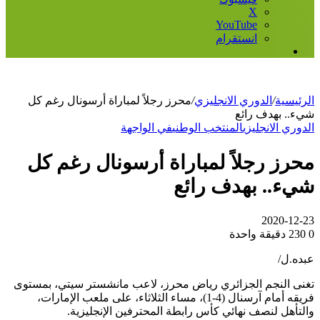
‫X
‫YouTube
انستقرام
إضافة
عمود
جانبي
الرئيسية
/
الدوري الانجليزي
/
محرز رجلاً لمباراة أرسونال رغم كل
شيء.. بهدف رائع
الدوري الانجليزي
المنتخب الوطني
في الواجهة
محرز رجلاً لمباراة أرسونال رغم كل
شيء.. بهدف رائع
2020-12-23
0
230
دقيقة واحدة
عبده.ل/
تغنى النجم الجزائري رياض محرز، لاعب مانشستر سيتي، بمستوى
فريقه أمام آرسنال (4-1)، مساء الثلاثاء، على ملعب الإمارات،
والتأهل لنصف نهائي كأس رابطة المحترفين الإنجليزية.