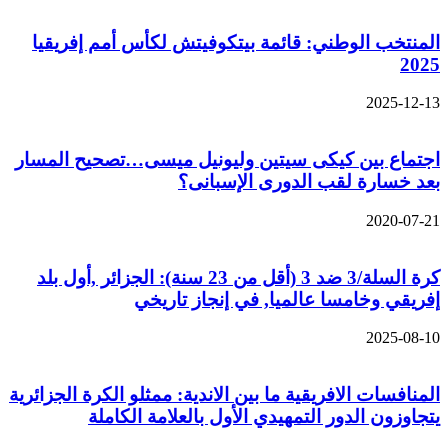
المنتخب الوطني: قائمة بيتكوفيتش لكأس أمم إفريقيا
2025
2025-12-13
اجتماع بين كيكى سيتين وليونيل ميسى…تصحيح المسار
بعد خسارة لقب الدورى الإسبانى؟
2020-07-21
كرة السلة/3 ضد 3 (أقل من 23 سنة): الجزائر ,أول بلد
إفريقي وخامسا عالميا, في إنجاز تاريخي
2025-08-10
المنافسات الافريقية ما بين الاندية: ممثلو الكرة الجزائرية
يتجاوزون الدور التمهيدي الأول بالعلامة الكاملة