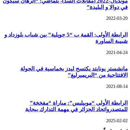
مونديال-2022 (مقابلات السد)- بلماضي: “الرهان سيكون
في دوالا و البليدة”
2022-03-20
الرابطة الأولى: القمة ب “5 جويلية” بين شباب بلوزداد و
شبيبة الساورة
2021-04-24
مانشستر يونايتد يكتسح ليدز بخماسية في الجولة
الافتتاحية من “البريميرليغ”
2021-08-14
الرابطة الأولى “موبيليس”: مباراة “مفخخة”
للمتصدرواتحاد الجزائر في مهمة التدارك ببجاية
2025-02-02