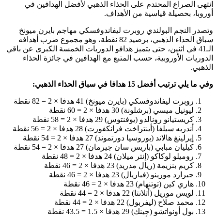
انتهى الصراع المحتدم على الحذاء الذهبي لأفضل الهدافين في
أوروبا، بحصيلة قياسية من الأهداف.
وتصدر النجم البولندي روبرت ليفاندوفسكي مهاجم بايرن ميونخ
سباق الحذاء الذهبي، برصيد 82 نقطة، وهو مجموع ضرب أهدافه
الـ41 في اثنين، حتى يتميز هدافو الدوريات الخمسة الكبرى عن باقي
الدوريات الأوروبية، حسب المتبع مع الهدافين في جائزة الحذاء
الذهبي.
وفي ما يلي ترتيب أفضل 15 هدافا في سباق الحذاء الذهبي:
روبرت ليفاندوفسكي (بايرن ميونخ) 41 هدفا × 2 = 82 نقطة
ليونيل ميسي (برشلونة) 30 هدفا × 2 = 60 نقطة
كريستيانو رونالدو (يوفنتوس) 29 هدفا × 2 = 58 نقطة
أندريه سيلفا (أينتراخت فرانكفورت) 28 هدفا × 2 = 56 نقطة
إيرلينغ هالاند (بوروسيا دورتموند) 27 هدفا × 2 = 54 نقطة
كيليان مبابي (باريس سان جيرمان) 27 هدفا × 2 = 54 نقطة
روميلو لوكاكو (إنتر ميلان) 24 هدفا × 2 = 48 نقطة
كريم بنزيمة (ريال مدريد) 23 هدفا × 2 = 46 نقطة
جيرارد مورينو (فياريال) 23 هدفا × 2 = 46 نقطة
هاري كين (توتنهام) 23 هدفا × 2 = 46 نقطة
لويس موريل (أتلانتا) 22 هدفا × 2 = 44 نقطة
محمد صلاح (ليفربول) 22 هدفا × 2 = 44 نقطة
بول أونواتشو (جينك) 29 هدفا × 1.5 = 43.5 نقطة