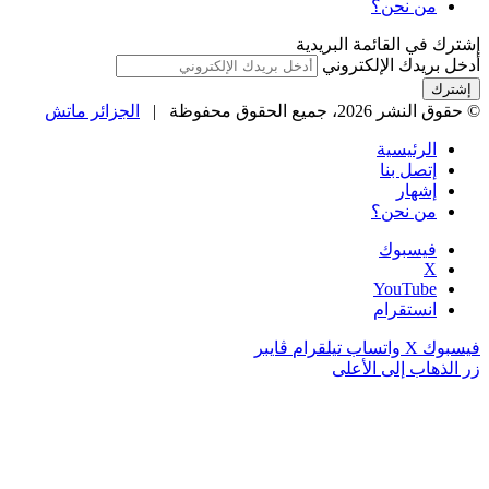
من نحن؟
إشترك في القائمة البريدية
أدخل بريدك الإلكتروني
© حقوق النشر 2026، جميع الحقوق محفوظة |
الجزائر ماتش
الرئيسية
إتصل بنا
إشهار
من نحن؟
فيسبوك
‫X
‫YouTube
انستقرام
فيسبوك
‫X
واتساب
تيلقرام
ڤايبر
زر الذهاب إلى الأعلى