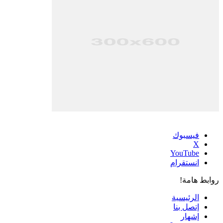
فيسبوك
‫X
‫YouTube
انستقرام
روابط هامة!
الرئيسية
إتصل بنا
إشهار