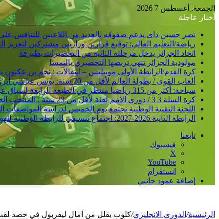
الجمعة, أغسطس 7 2026
أخبار عاجلة
نصر حسين داي يدعم صفوفه بالعديد من اللاعبين للتنافس على
رياضة/التعليم العالي: توقيع قرارين وزاريين مشتركين لتعزيز 
اتحاد الجزائر يدخل مرحلته الثانية من التحضيرات بطبرقة
مولودية الجزائر تنهي تربصها التحضيري بالنمسا
كرة القدم/الرابطة الأولى موبيليس – انتقالات : نجم بن عكنون
ألعاب القوى / بطولة العالم لأقل من 20 سنة: يونس عياشي أبرز الآمال الجزائرية للتتويج بميدالية عالمية
سباحة: أكثر من 315 رياضيا منتظر في الطبعة الرابعة لسباق عبور خليج الجزائر
كرة السلة 3 3 / دوري الأمم لفئة لأقل من 23 سنة : المنتخب الجزائري /ذكور/ يحقق فوزا ثانيا و يدعم مركزه في الصدارة
اللجنة التقنية الوطنية تجتمع يوم الخميس لدراسة المواصفات ا
الرابطة الثانية 2026-2027: اجتماع تنسيقي للرابطة الوطنية للهواة متبوع بسحب قرعة الرزنامة يوم الأحد المقبل
تابعنا
فيسبوك
‫X
‫YouTube
انستقرام
إضافة عمود جانبي
الرئيسية
/
الدوري الانجليزي
/
كلوب يقلل من آمال ليفربول في حصد لقب