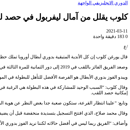
الدوري الانجليزي
في الواجهة
كلوب يقلل من آمال ليفربول في حصد ل
2021-03-11
0
183
دقيقة واحدة
/ع
قال يورغن كلوب إن كل الأندية المتبقية بدوري أبطال أوروبا تملك حظوظا متساوية لحصد اللقب رغم تأه
وصعد الفريق الفائز باللقب في 2019 إلى دور الثمانية للمرة الثالثة في آخر أربعة مواسم بعد تغلبه 2-0 على رازن بال شبورت لايبزيغ أمس الأربعاء ليتفوق 4-0 في النتيجة الإجمالية.
ويبدو الفوز بدوري الأبطال هو الفرصة الأفضل للتأهل للبطولة في الم
وقال كلوب: “السبب الوحيد للمشاركة في هذه البطولة هي الرغبة في الفو
إمكانية حصد اللقب.
وتابع: “علينا انتظار القرعة، ستكون صعبة جدا بغض النظر عن هوية الم
وقال محمد صلاح، الذي افتتح التسجيل بتسديدة منخفضة قبل أن يضيف س
وأضاف: “الفريق ربما ليس في أفضل حالاته لكننا نريد الفوز بدوري الأ