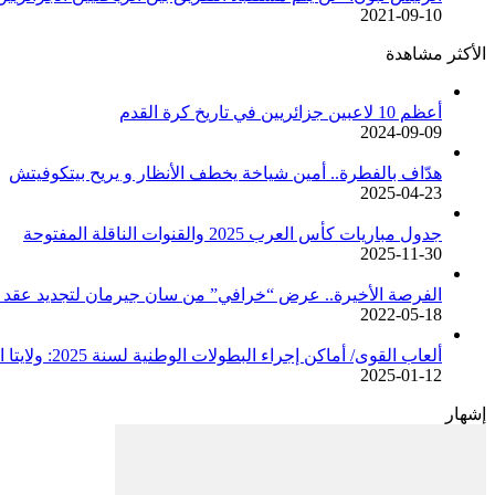
2021-09-10
الأكثر مشاهدة
أعظم 10 لاعبين جزائريين في تاريخ كرة القدم
2024-09-09
هدّاف بالفطرة.. أمين شياخة يخطف الأنظار و يريح بيتكوفيتش
2025-04-23
جدول مباريات كأس العرب 2025 والقنوات الناقلة المفتوحة
2025-11-30
الفرصة الأخيرة.. عرض “خرافي” من سان جيرمان لتجديد عقد م
2022-05-18
ألعاب القوى/ أماكن إجراء البطولات الوطنية لسنة 2025: ولايتا الجزائر وبجاية تحتضنان أغلبية المسابقات /اتحادية/
2025-01-12
إشهار