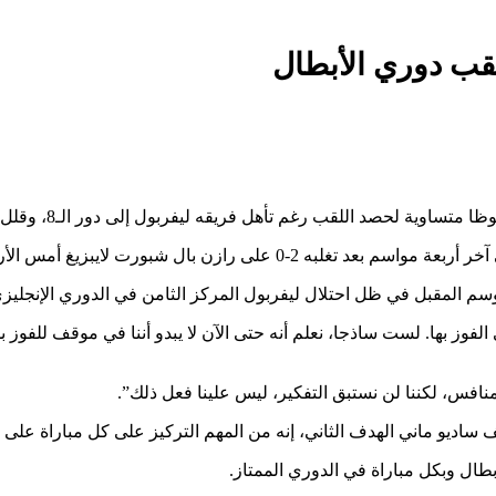
قب دوري الأبطال
ل فريقه ليفربول إلى دور الـ8، وقلل المدرب من آمال فريقه في البطولة بعد التعثر المحلي.
وسم المقبل في ظل احتلال ليفربول المركز الثامن في الدوري الإنجليزي
ز بها. لست ساذجا، نعلم أنه حتى الآن لا يبدو أننا في موقف للفوز بدور
نافس، لكننا لن نستبق التفكير، ليس علينا فعل ذلك”.
اديو ماني الهدف الثاني، إنه من المهم التركيز على كل مباراة على 
بطال وبكل مباراة في الدوري الممتاز.