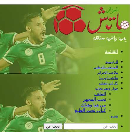
القائمة
الرئيسية
المنتخب الوطني
ملاعب الجزائر
ملاعب أوروبا
كل الرياضات
حوار وتصريحات
الملف
تحت المجهر
من هنا وهناك
كتاب تحت الطبع
فيديو
بحث عن