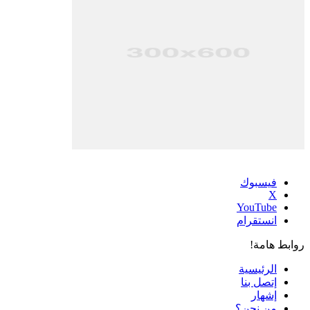
فيسبوك
‫X
‫YouTube
انستقرام
روابط هامة!
الرئيسية
إتصل بنا
إشهار
من نحن؟