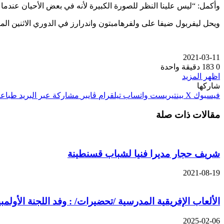
وأكمل: “ليس علينا النظر للصورة الكبيرة لأنه في بعض الأحيان عند
ويحل ليفربول ضيفا على ولفرهامبتون واندرارز في الدوري الاثنين الم
2021-03-11
0
183
دقيقة واحدة
اظهر المزيد
شاركها
فيسبوك
‫X
بينتيريست
واتساب
تيلقرام
ڤايبر
مشاركة عبر البريد
طباعة
مقالات ذات صلة
شريف حجار مديرا فنيا لشباب قسنطينة
2021-08-19
الألعاب الإفريقية المدرسية /تحضيرات/ : وفد اللجنة الأو
2025-02-06