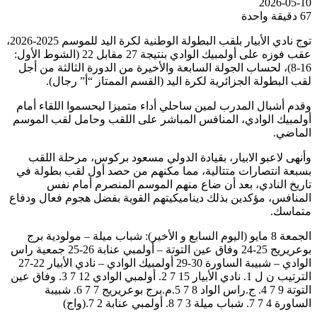
2026-05-10
67
دقيقة واحدة
توج نادي الأبيار بلقب البطولة الوطنية لكرة اليد للموسم 2025-2026،
عقب فوزه على أولمبيك الوادي بنتيجة 27 مقابل 22 (الشوط الأول:
16-8)، لحساب الجولة السابعة والأخيرة من الدورة الثالثة من أجل
لقب البطولة الجزائرية لكرة اليد (القسم الممتاز “أ” رجال).
وقدم أشبال المدرب لمين ساحلي أداء متميزا ليحسموا اللقاء أمام
أولمبيك الوادي، المنافس المباشر على اللقب وحامل لقب الموسم
الماضي.
وأنهى لاعبو الابيار، بقيادة الدولي مسعود بركوس، مرحلة اللقب
بسبعة انتصارات متتالية، مما مكنهم من حصد أول لقب بطولة في
تاريخ النادي، بعد أن ضاع منهم الموسم المنصرم أمام نفس
المنافس، مؤكدين بذلك ديناميكيتهم القوية بفضل هجوم فعال ودفاع
متماسك.
الجمعة 8 مايو (اليوم السابع و الأخير): شباب ميلة – مولودية برج
بوعريريج 25-24 وفاق عين التوتة – أولمبي عنابة 26-25 جمعية راس
الوادي – شبيبة الساورة 30-29 أولمبيك الوادي – نادي الأبيار 22-27
الترتيب ن ل 1. نادي الأبيار 15 7 2. أولمبي الوادي 12 7 3. وفاق عين
التوتة 9 7 4. ج.راس الواد 8 7 5.م.برج بوعريريج 7 7 6. شبيبة
الساورة 4 7 7. شباب ميلة 3 7 8. أولمبي عنابة 2 7.(واج)