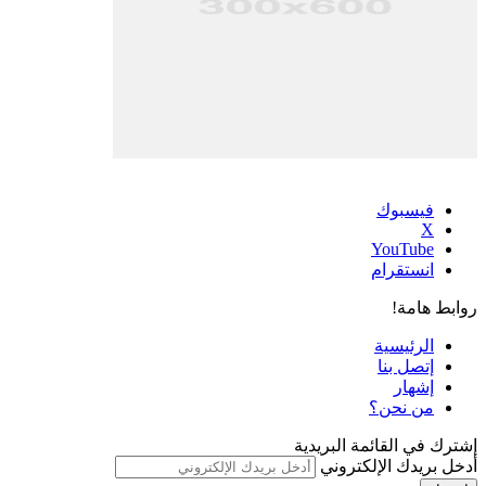
فيسبوك
‫X
‫YouTube
انستقرام
روابط هامة!
الرئيسية
إتصل بنا
إشهار
من نحن؟
إشترك في القائمة البريدية
أدخل بريدك الإلكتروني