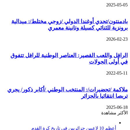
2025-05-05
بادمنتون/تحدي أوغندا الدولي /زوجي مختلط/: ميدالية
برونزية للثنائي كسيلة وتانينة معمري
2026-02-23
الرافل واللعب القصير: العناصر الوطنية للرافل تتفوق
في أولى الجولات
2022-05-11
ملاكمة /تحضيرات/: المنتخب الوطني /أكابر ذكور/ يجري
تربصا انتقائيا بالجزائر
2025-06-18
الأكثر مشاهدة
أعظم 10 لاعبين جزائريين في تاريخ كرة القدم