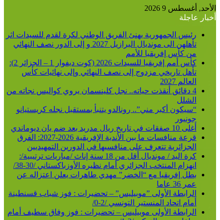
الأحد, أغسطس 9 2026
أخبار عاجلة
رئيس الجمهورية يهنئ الفريق الوطني لكرة لقدم للسيدات اثر
تأهلهن الى مونديال البرازيل 2027 و إلى الدور نصف النهائي
من كأس إفريقيا للأمم
كأس أمم إفريقيا للسيدات 2026 (كوت ديفوار 1 – الجزائر 2):
تأهل تاريخي مزدوج إلى نصف النهائي وإلى نهائيات كأس
العالم 2027
4 دقائق أنقذت حياته.. نجل كلينسمان يروي كواليس نجاته من
الشلل
“سيكون أكبر مني”.. رونالدو يتنبأ بمستقبل نجله كريستيانو
جونيور
أغلى 10 صفقات في تاريخ ريال مدريد بعد ضم يان ديوماندي
قرعة منافسات ما بين الأندية الإفريقية 2026-2027: الفرق
الجزائرية تتعرف على منافسيها في الدورين التمهيديين
كرة اليد / مونديال أقل من 18 سنة إناث /مباريات ترتيبية/:
انهزام المنتخب الجزائري أمام نظيره الأوزباكستاني /30-38/
بطل إفريقيا مع “الخضر” مهدي طاهرات يعلن اعتزاله عن
عمر 36 عاما
الرابطة الأولى ”موبيليس” – تحضيرات : فوز شباب قسنطينة
أمام اتحاد المنستير التونسي /2-0/
الرابطة الأولى موبيليس – تحضيرات : فوز وفاق سطيف أمام