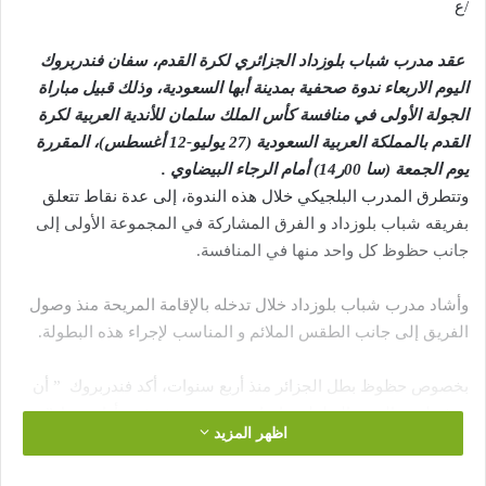
/ع
عقد مدرب شباب بلوزداد الجزائري لكرة القدم، سفان فندربروك
اليوم الاربعاء ندوة صحفية بمدينة أبها السعودية، وذلك قبيل مباراة
الجولة الأولى في منافسة كأس الملك سلمان للأندية العربية لكرة
القدم بالمملكة العربية السعودية (27 يوليو-12 أغسطس)، المقررة
يوم الجمعة (سا 00ر14) أمام الرجاء البيضاوي .
وتتطرق المدرب البلجيكي خلال هذه الندوة، إلى عدة نقاط تتعلق
بفريقه شباب بلوزداد و الفرق المشاركة في المجموعة الأولى إلى
جانب حظوظ كل واحد منها في المنافسة.
وأشاد مدرب شباب بلوزداد خلال تدخله بالإقامة المريحة منذ وصول
الفريق إلى جانب الطقس الملائم و المناسب لإجراء هذه البطولة.
بخصوص حظوظ بطل الجزائر منذ أربع سنوات، أكد فندربروك ” أن
هدفه ليس الفوز بالبطولة و إنما تقديم وجه مشرف و أداء جميل”،
اظهر المزيد
مضيفا ” هذا التصريح لا يعني الاستسلام و سوف نلعب من اجل
الفوز”.