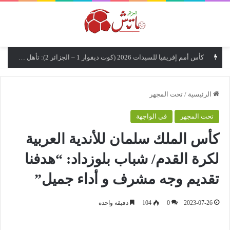
القائمة
كأس أمم إفريقيا للسيدات 2026 (كوت ديفوار 1 – الجزائر 2): تأهل تاريخي مزدوج إلى نصف النهائي وإلى نهائيات كأس العالم 2027
الرئيسية
/
تحت المجهر
تحت المجهر
في الواجهة
كأس الملك سلمان للأندية العربية
لكرة القدم/ شباب بلوزداد: “هدفنا
تقديم وجه مشرف و أداء جميل”
2023-07-26
0
104
دقيقة واحدة