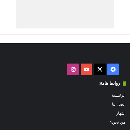
فيسبوك
‫X
‫YouTube
انستقرام
روابط هامة!
الرئيسية
إتصل بنا
إشهار
من نحن؟