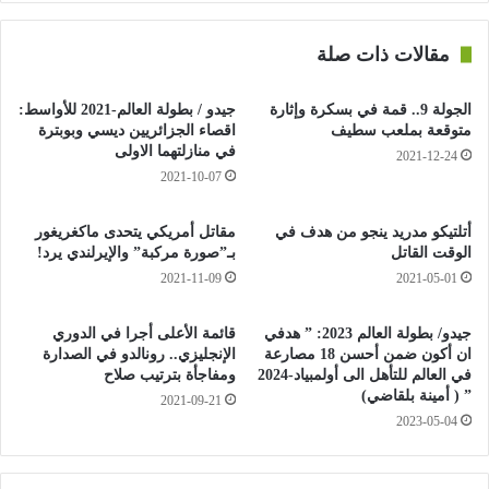
مقالات ذات صلة
الجولة 9.. قمة في بسكرة وإثارة
جيدو / بطولة العالم-2021 للأواسط:
متوقعة بملعب سطيف
اقصاء الجزائريين ديسي وبوبترة
وعن أول منافس له في هذه
في منازلتهما الاولى
2021-12-24
البطولة، الرجاء البيضاوي المغربي
2021-10-07
أشار مدرب الشباب أنه يعرف هذا
أتلتيكو مدريد ينجو من هدف في
مقاتل أمريكي يتحدى ماكغريغور
الفريق معرفة جيدة، كونه سبق له و
الوقت القاتل
بـ”صورة مركبة” والإيرلندي يرد!
أن درب في المغرب و لعب ضده مرات
2021-11-09
2021-05-01
عديدة.
جيدو/ بطولة العالم 2023: ” هدفي
قائمة الأعلى أجرا في الدوري
ان أكون ضمن أحسن 18 مصارعة
الإنجليزي.. رونالدو في الصدارة
في العالم للتأهل الى أولمبياد-2024
ومفاجأة بترتيب صلاح
” ( أمينة بلقاضي)
2021-09-21
وعن الفريقين الآخرين في المجموعة، الوحدة الاماراتي و الكويت
2023-05-04
الكويتي فقد أشاد سفان فندربروك بالمستوى الذي وصل إليه
الفريقان.