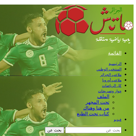
القائمة
الرئيسية
المنتخب الوطني
ملاعب الجزائر
ملاعب أوروبا
كل الرياضات
حوار وتصريحات
الملف
تحت المجهر
من هنا وهناك
كتاب تحت الطبع
فيديو
بحث عن