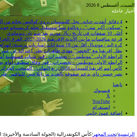
السبت, أغسطس 8 2026
أخبار عاجلة
4 دقائق أنقذت حياته.. نجل كلينسمان يروي كواليس نجاته من الشلل
“سيكون أكبر مني”.. رونالدو يتنبأ بمستقبل نجله كريستيانو جوني
أغلى 10 صفقات في تاريخ ريال مدريد بعد ضم يان ديوماندي
قرعة منافسات ما بين الأندية الإفريقية 2026-2027: الفرق الجزائرية تتعرف على منافسيها في الدورين التمهيديين
كرة اليد / مونديال أقل من 18 سنة إناث /مباريات ترتيبية/: انهزام المنتخب الجزائري أمام نظيره الأوزباكستاني /30-38/
بطل إفريقيا مع “الخضر” مهدي طاهرات يعلن اعتزاله عن عمر 36 عاما
الرابطة الأولى ”موبيليس” – تحضيرات : فوز شباب قسنطينة أمام ات
الرابطة الأولى موبيليس – تحضيرات : فوز وفاق سطيف أمام بولفار
كأس أمم إفريقيا للسيدات 2026 /ربع النهائي/ : المنتخب الجزائري يشرع في التحضير لمواجهة كوت ديفوار
نصر حسين داي يدعم صفوفه بالعديد من اللاعبين للتنافس على
تابعنا
فيسبوك
‫X
‫YouTube
انستقرام
إضافة عمود جانبي
الرئيسية
/
تحت المجهر
/
كأس الكونفدرالية (الجولة السادسة والأخيرة): الن