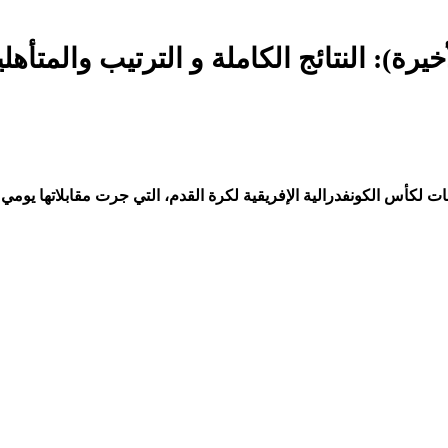
رة): النتائج الكاملة و الترتيب والمتأهلي
 لكأس الكونفدرالية الإفريقية لكرة القدم، التي جرت مقابلاتها يومي الس