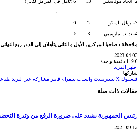
2- اتحاد موناستير 13 6 (تأهل في المركز الثاني)
————————————————-
3- ريال باماكو 5 6
4- ت.ب مازيمبي 3 6
ملاحظة : صاحبا المركزين الأول و الثاني يتأهلان إلى الدور ربع النهائ
2023-04-03
0
119
دقيقة واحدة
اظهر المزيد
شاركها
فيسبوك
‫X
بينتيريست
واتساب
تيلقرام
ڤايبر
مشاركة عبر البريد
طباعة
مقالات ذات صلة
رئيس الجمهورية يشدد على ضرورة الرفع من وتيرة التحضير
2021-09-12