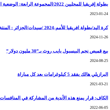
بطولة إفريقيا للمحليين 2022/المجموعة الرابعة: الوضعية النهائية بعد إجراء الجولة الثالثة
2023-01-24
كرة اليد/بطولة افريقيا للأمم-2024 /سيدات/الجزائر : المنتخب الوطني بكينشاسا لإعادة الاعتبار للكرة النسوية
2024-11-26
بيع قميص نجم البيسبول بايب روث بـ”30 مليون دولار”
2024-08-25
البرازيلي هالك يفقد 5 كيلوغرامات بعد كل مباراة
2021-03-21
الكاف: قرار يمنع هذه الأندية من المشاركة في المنافسات ا
2022-06-05