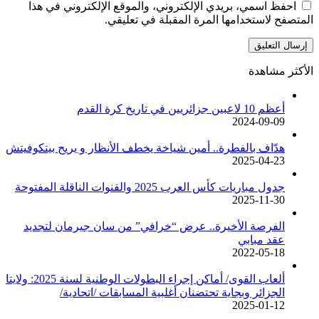
احفظ اسمي، بريدي الإلكتروني، والموقع الإلكتروني في هذا
المتصفح لاستخدامها المرة المقبلة في تعليقي.
الأكثر مشاهدة
أعظم 10 لاعبين جزائريين في تاريخ كرة القدم
2024-09-09
هدّاف بالفطرة.. أمين شياخة يخطف الأنظار و يريح بيتكوفيتش
2025-04-23
جدول مباريات كأس العرب 2025 والقنوات الناقلة المفتوحة
2025-11-30
الفرصة الأخيرة.. عرض “خرافي” من سان جيرمان لتجديد
عقد مبابي
2022-05-18
ألعاب القوى/ أماكن إجراء البطولات الوطنية لسنة 2025: ولايتا
الجزائر وبجاية تحتضنان أغلبية المسابقات /اتحادية/
2025-01-12