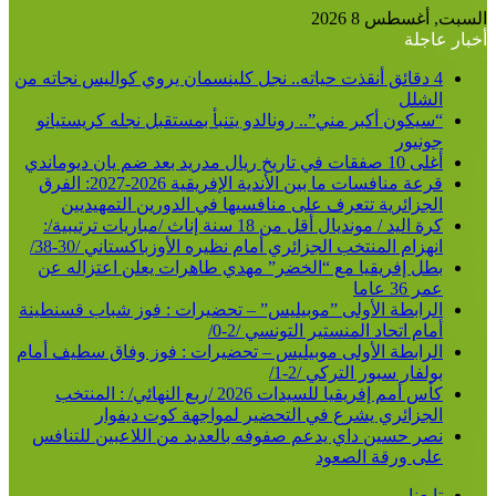
السبت, أغسطس 8 2026
أخبار عاجلة
4 دقائق أنقذت حياته.. نجل كلينسمان يروي كواليس نجاته من
الشلل
“سيكون أكبر مني”.. رونالدو يتنبأ بمستقبل نجله كريستيانو
جونيور
أغلى 10 صفقات في تاريخ ريال مدريد بعد ضم يان ديوماندي
قرعة منافسات ما بين الأندية الإفريقية 2026-2027: الفرق
الجزائرية تتعرف على منافسيها في الدورين التمهيديين
كرة اليد / مونديال أقل من 18 سنة إناث /مباريات ترتيبية/:
انهزام المنتخب الجزائري أمام نظيره الأوزباكستاني /30-38/
بطل إفريقيا مع “الخضر” مهدي طاهرات يعلن اعتزاله عن
عمر 36 عاما
الرابطة الأولى ”موبيليس” – تحضيرات : فوز شباب قسنطينة
أمام اتحاد المنستير التونسي /2-0/
الرابطة الأولى موبيليس – تحضيرات : فوز وفاق سطيف أمام
بولفار سبور التركي /2-1/
كأس أمم إفريقيا للسيدات 2026 /ربع النهائي/ : المنتخب
الجزائري يشرع في التحضير لمواجهة كوت ديفوار
نصر حسين داي يدعم صفوفه بالعديد من اللاعبين للتنافس
على ورقة الصعود
تابعنا