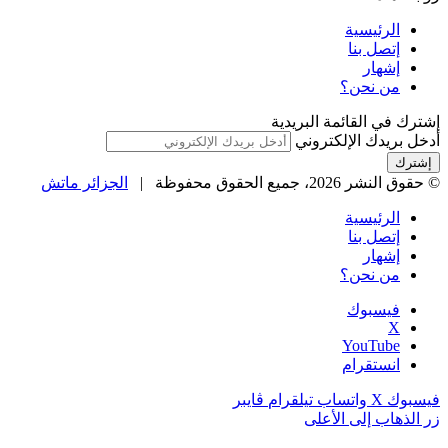
الرئيسية
إتصل بنا
إشهار
من نحن؟
إشترك في القائمة البريدية
أدخل بريدك الإلكتروني
© حقوق النشر 2026، جميع الحقوق محفوظة |
الجزائر ماتش
الرئيسية
إتصل بنا
إشهار
من نحن؟
فيسبوك
‫X
‫YouTube
انستقرام
فيسبوك
‫X
واتساب
تيلقرام
ڤايبر
زر الذهاب إلى الأعلى