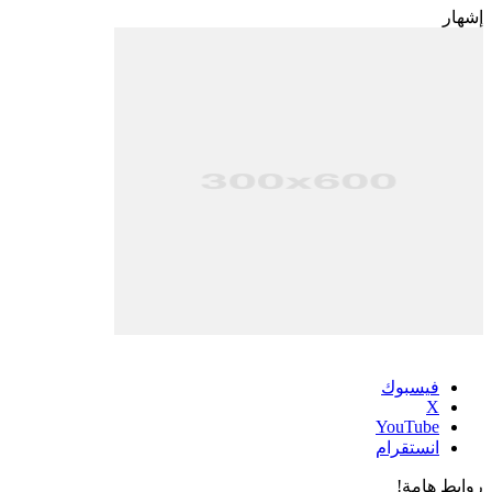
إشهار
فيسبوك
‫X
‫YouTube
انستقرام
روابط هامة!