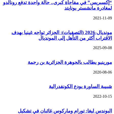
“إكسبريس” في مفاجأة كبرى.. حالة واحدة تدفع رونالدو
لمغادرة مانشستر يونايتد
2021-11-09
مونديال-2026 (التصفيات): الجزائر تواجه غينيا بهدف
الاقتراب أكثر من التأهل إلى المونديال
2025-09-08
مورينيو يطالب بالجوهرة الجزائرية بن رحمة
2020-08-06
شبيبة الساورة يودع الكونفدرالية
2022-10-15
البوندس ليغا: تورام وماركوس غائبان في تشكيل