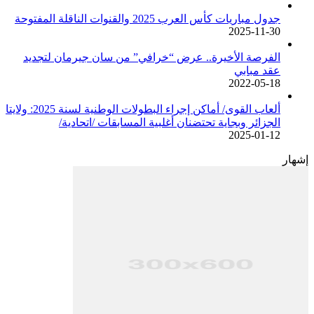
جدول مباريات كأس العرب 2025 والقنوات الناقلة المفتوحة
2025-11-30
الفرصة الأخيرة.. عرض “خرافي” من سان جيرمان لتجديد
عقد مبابي
2022-05-18
ألعاب القوى/ أماكن إجراء البطولات الوطنية لسنة 2025: ولايتا
الجزائر وبجاية تحتضنان أغلبية المسابقات /اتحادية/
2025-01-12
إشهار