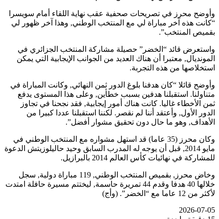
وأوضح محرز في تصريحات صحفية عقب نهاية اللقاء أمام سويسرا
“كانت هذه آخر مباراة لي مع المنتخب الوطني, وهذا آخر ظهور لي
بقميص المنتخب”.
واستعرض قائد “الخضر” حصيلة مشاركة المنتخب الجزائري في
المونديال, معتبرا أن هناك العديد من الجوانب الإيجابية التي يمكن
استخلاصها من هذه التجربة.
وأوضح قائلا “كان هدفنا بلوغ الدور ثمن النهائي, وكانت المباراة في
متناولنا. استقبلنا هدفين بسبب خطأين, وعلى هذا المستوى يدفع
ثمن الأخطاء غاليا. كانت هناك أمور إيجابية, فقد نجحنا في تجاوز
الدور الأول, وأعتقد أننا لم نقصر. لكننا استقبلنا عددا كبيرا من
الأهداف, وهو ما حال دون تحقيق مشوار أفضل”.
وكان محرز (35 عاما) قد استهل مشواره مع المنتخب الوطني في
مايو 2014, قبل أن يوجه له المدرب السابق وحيد حاليلوزيتش الدعوة
للمشاركة في نهائيات كأس العالم 2014 بالبرازيل.
وخاض محرز, بقميص المنتخب الوطني, 119 مباراة دولية, سجل
خلالها 40 هدفا وقدم 44 تمريرة حاسمة, ليختتم مسيرة حافلة امتدت
لأكثر من 12 عاما مع “الخضر”. (وأج)
2026-07-05