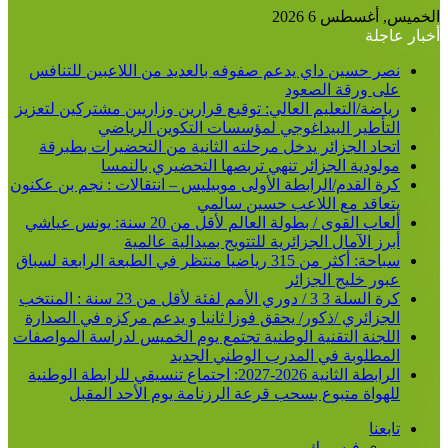
الخميس, أغسطس 6 2026
أخبار عاجلة
نصر حسين داي يدعم صفوفه بالعديد من اللاعبين للتنافس
على ورقة الصعود
رياضة/التعليم العالي: توقيع قرارين وزاريين مشتركين لتعزيز
التأطير البيداغوجي لمؤسسات التكوين الرياضي
اتحاد الجزائر يدخل مرحلته الثانية من التحضيرات بطبرقة
مولودية الجزائر تنهي تربصها التحضيري بالنمسا
كرة القدم/الرابطة الأولى موبيليس – انتقالات : نجم بن عكنون
يتعاقد مع اللاعب حسين سالمي
ألعاب القوى / بطولة العالم لأقل من 20 سنة: يونس عياشي
أبرز الآمال الجزائرية للتتويج بميدالية عالمية
سباحة: أكثر من 315 رياضيا منتظر في الطبعة الرابعة لسباق
عبور خليج الجزائر
كرة السلة 3 3 / دوري الأمم لفئة لأقل من 23 سنة : المنتخب
الجزائري /ذكور/ يحقق فوزا ثانيا و يدعم مركزه في الصدارة
اللجنة التقنية الوطنية تجتمع يوم الخميس لدراسة المواصفات
المطلوبة في المدرب الوطني الجديد
الرابطة الثانية 2026-2027: اجتماع تنسيقي للرابطة الوطنية
للهواة متبوع بسحب قرعة الرزنامة يوم الأحد المقبل
تابعنا
فيسبوك