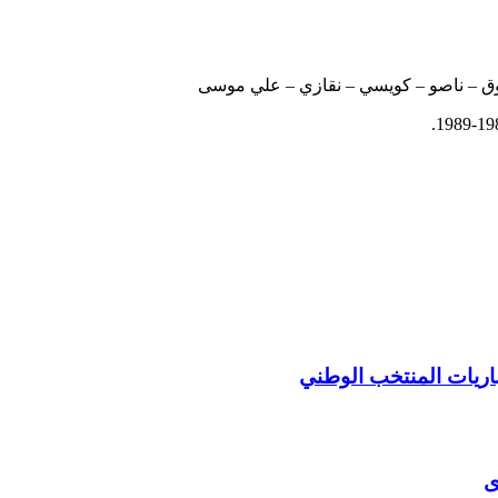
روق – ناصو – كويسي – نقازي – علي موسى
ى