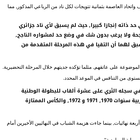
يف واتحاد العاصمة بثمانية تتويجات لكل ناد من الرباعي المذكور, مما
 ذاته إنجازا كبيرا, حيث لم يسبق لأي ناد جزائري
جحة ولا يرغب بدون شك في وضع حد لمشواره الناجح,
بق لهما أن التقيا في هذه المرحلة المتقدمة من
 الموضوعة على عاتقهم, مثلما تؤكده جديتهم خلال المرحلة التحضيرية.
ي سنوات (1966, 1969, 1970, 1978, 1995, 2009, 2017 و 2019), بينما يتوفر في سجله الثري على عشرة ألقاب للبطولة الوطنية
زينت خزانته أعوام (1965, 1966, 1969, 1970, 2000, 2001, 2020, 2021, 2022 و 2023), بالإضافة إلى ثلاث كؤوس مغاربية سنوات 1970, 1971 و 1972, والكأس الممتازة
ة نهائيات, بينما جاءت هزيمة الشباب في النهائيين الأخيرين أمام