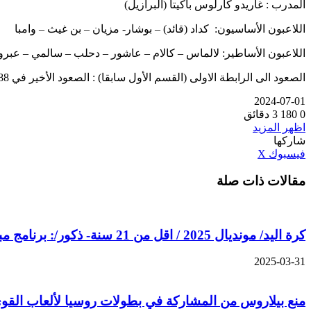
المدرب : غاريدو كارلوس باكيتا (البرازيل)
اللاعبون الأساسيون: كداد (قائد) – بوشار- مزيان – بن غيث – وامبا
اللاعبون الأساطير: لالماس – كالام – عاشور – دحلب – سالمي – عب
الصعود الى الرابطة الاولى (القسم الأول سابقا) : الصعود الأخير في 1988-1989.
2024-07-01
0
180
3 دقائق
اظهر المزيد
شاركها
ڤايبر
طباعة
تيلقرام
واتساب
مشاركة
بينتيريست
فيسبوك
‫X
عبر
مقالات ذات صلة
البريد
كرة اليد/ مونديال 2025 / اقل من 21 سنة- ذكور/: برنامج مباريات المنتخب الوطني
2025-03-31
منع بيلاروس من المشاركة في بطولات روسيا لألعاب القو