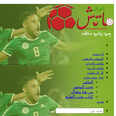
القائمة
الرئيسية
المنتخب الوطني
ملاعب الجزائر
ملاعب أوروبا
كل الرياضات
حوار وتصريحات
الملف
تحت المجهر
من هنا وهناك
كتاب تحت الطبع
فيديو
بحث