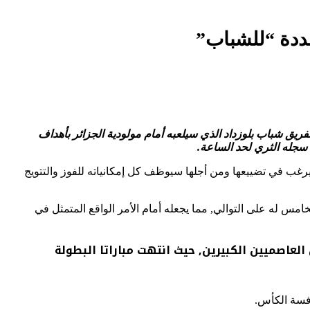
-2024 في طبعته الـ57 والمقرر يوم الجمعة بملعب 5 جويلية الاولمبي على الساعة 00ر17, أهمية بالغة لفريق شباب بلوزداد الذي سيلعبه أمام مولودية الجزائر بأهداف
 سجله الثري لحد الساعة.
ب في تضييعها ومن أجلها سيوظف كل إمكانياته للفوز والتتويج
امس له على التوالي, مما يجعله أمام الأمر الواقع المتمثل في
العاصميين الكبيرين, حيث انتهت مباراتا البطولة