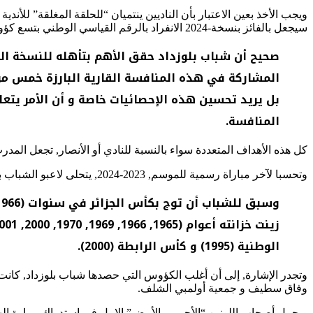
ويجب الأخذ بعين الاعتبار بأن الناديين ينتميان “للحلقة المغلقة” للأند
سيجعل بالفائز بنسخة-2024 الانفراد بالرقم القياسي الوطني بتسع كؤوس.
صحيح أن شباب بلوزداد حقق الأهم بتأهله للنسخة القا
المشاركة في هذه المنافسة القارية البارزة خمس مرا
بل يريد تحسين هذه الإحصائيات خاصة و أن الأمر يتع
المنافسة.
كل هذه الأهداف المتعددة سواء بالنسبة للنادي أو الأنصار, تجعل المد
وتحسبا لآخر مباراة رسمية للموسم, 2023-2024, يتحلى لاعبو الشباب بجدية مثالية خلال كل حصة تدريبية وهم عازمون على الظهور بأحسن مستوى من التنافس في الموعد المحدد.
الوطنية (1995) و كأس الرابطة (2000).
وتجدر الإشارة, إلى أن أغلب الكؤوس التي حصدها شباب بلوزداد, كانت 
وفاق سطيف و جمعية أولمبي الشلف.
ويحمل أصحاب اللونين “الأحمر و الأبيض” الامل في استدراك مرارة الهزيمة في نهائي-2023, أمام جمعية الشلف, والعودة لسكة الانت