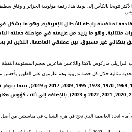
ية الأكثر تتويجا بالكأس إلى يومنا هذا, رفقة مولودية الجزائر و وفاق سط
دمة لمنافسة رابطة الأبطال الإفريقية, وهو ما يشكل في حد
ت متتالية, وهو ما يزيد من عزيمته في مواصلة حملته النا
لق بنهائي غير مسبوق, بين عملاقي العاصمة, اللذين لم يس
رب البرازيلي ماركوس باكيتا واللاعبين شاعرين بحجم المسئولية الثقيلة
وسبق للشباب أن توج بكأس الجزائر ف
أمام اتحاد العاصمة الذي نجح في هزم الشباب في مناسبتين من أصل أربع
صارات عبر بوابة المولودية”.