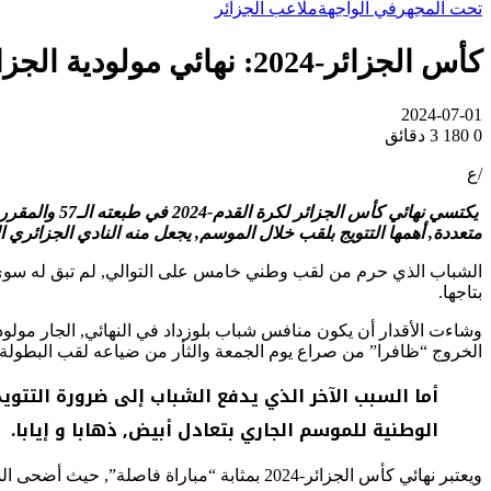
تحت المجهر
في الواجهة
ملاعب الجزائر
كأس الجزائر-2024: نهائي مولودية الجزائر-شباب بلوزداد, مقابلة ذات أهداف متعددة “للشباب”
2024-07-01
0
180
3 دقائق
/ع
متعددة, أهمها التتويج بلقب خلال الموسم, يجعل منه النادي الجزائري
الشباب الذي حرم من لقب وطني خامس على التوالي, لم تبق له سوى “
بتاجها.
وشاءت الأقدار أن يكون منافس شباب بلوزداد في النهائي, الجار مولودية
الخروج “ظافرا” من صراع يوم الجمعة والثأر من ضياعه لقب البطولة
أما السبب الآخر الذي يدفع الشباب إلى ضرورة التتويج
الوطنية للموسم الجاري بتعادل أبيض, ذهابا و إيابا.
ويعتبر نهائي كأس الجزائر-2024 بمثابة “مباراة فاصلة”, حيث أضحى الشباب مرغما على الفوز بها لإثبات زعامته على الأندية الجزائرية في منافسة الكأس.