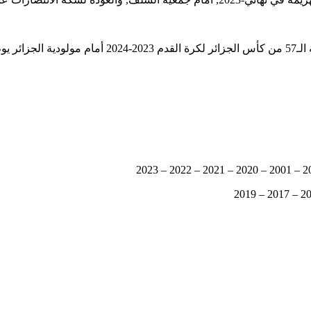
ة 00ر17.