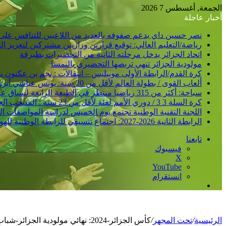
عن
الجمعة, أغسطس 7 2026
أخبار عاجلة
نصر حسين داي يدعم صفوفه بالعديد من اللاعبين للتنافس على
رياضة/التعليم العالي: توقيع قرارين وزاريين مشتركين لتعزيز 
اتحاد الجزائر يدخل مرحلته الثانية من التحضيرات بطبرقة
مولودية الجزائر تنهي تربصها التحضيري بالنمسا
كرة القدم/الرابطة الأولى موبيليس – انتقالات : نجم بن عكنون
ألعاب القوى / بطولة العالم لأقل من 20 سنة: يونس عياشي أبرز الآمال الجزائرية للتتويج بميدالية عالمية
سباحة: أكثر من 315 رياضيا منتظر في الطبعة الرابعة لسباق عبور خليج الجزائر
كرة السلة 3 3 / دوري الأمم لفئة لأقل من 23 سنة : المنتخب الجزائري /ذكور/ يحقق فوزا ثانيا و يدعم مركزه في الصدارة
اللجنة التقنية الوطنية تجتمع يوم الخميس لدراسة المواصفات ا
الرابطة الثانية 2026-2027: اجتماع تنسيقي للرابطة الوطنية للهواة متبوع بسحب قرعة الرزنامة يوم الأحد المقبل
تابعنا
فيسبوك
‫X
‫YouTube
انستقرام
إضافة
عمود
جانبي
الرئيسية
/
تحت المجهر
/
كأس الجزائر-2024: نهائي مولودية الجزائر-شباب بلوزداد, مقابلة ذات أهداف متعددة “للشباب”