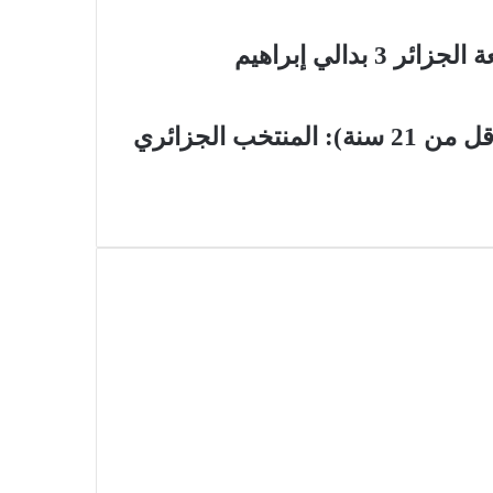
الي إبراهيم
الكرة الطائرة/ بطولة العالم إناث-2025 (أقل من 21 سنة): المنتخب الجزائري