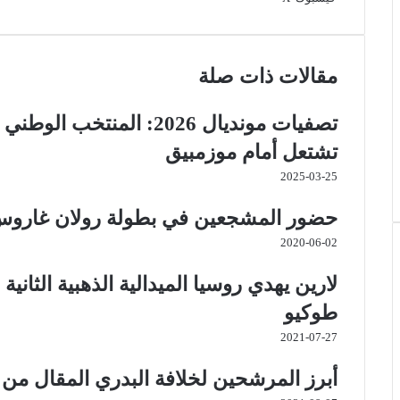
ي
ا
ي
ا
ب
ش
ن
ت
ل
ي
ا
ا
ت
ق
ب
س
ر
ع
مقالات ذات صلة
ي
ا
ر
ر
ك
ة
ر
ا
ب
ة
ي
م
ع
تصفيات مونديال 2026: المن
س
ب
ت
ر
تشتعل أمام موزمبيق
ا
2025-03-25
ل
ب
حضور المشجعين في بطولة رولان غاروس
ر
ي
2020-06-02
د
لارين يهدي روسيا الميدالية الذهبية الثانية
طوكيو
2021-07-27
أبرز المرشحين لخلافة البدري المقال 