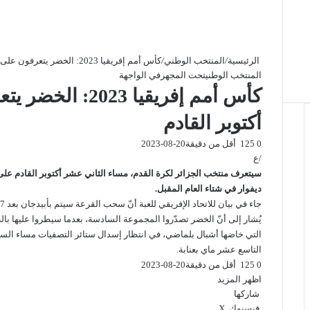
الرئيسية
/
المنتخب الوطني
/
كأس أمم إفريقيا 2023: الخضر يتعرفون على منافسيهم في 12 أكتوبر القادم
المنتخب الوطني
تحت المجهر
في الواجهة
أكتوبر القادم
0
125
أقل من دقيقة
2023-08-20
/ع
سيتعرف
منتخب الجزائر لكرة القدم، مساء ال
ثاني عشر أكتوبر القادم
على
ديفوار في شتاء العام المقبل.
جاء في بيان للاتحاد الإفريقي للعبة أنّ سحب القرعة سيتم بأبيدجان بعد 57 يوماً من الآن.
يُشار إلى أنّ الخضر تصدّروا المجموعة السادسة، بعدما سيطروا عليه
التي خاضها أشبال بلماضي، في انتظار إسدال ستائر التصفيات مساء الساب
التاسع عشر ماي بعنابة.
0
125
أقل من دقيقة
2023-08-20
اظهر المزيد
شاركها
فيسبوك
‫X
ب
و
ت
ڤ
م
ط