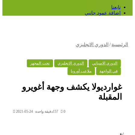
بعنا
ضافة عمود جانبي
سية
/
الدوري الانجليزي
الدوري الاسباني
الدوري الانجليزي
تحت المجهر
في الواجهة
ملاعب أوروبا
وارديولا يكشف وجهة أغويرو
لمقبلة
0
157
دقيقة واحدة
2021-05-24