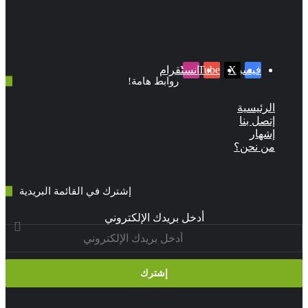
‫X
فيسبوك
‫YouTube
انستقرام
روابط هامة!
لرئيسية
تصل بنا
شهار
ن نحن؟
إشترك في القائمة البريدية
أدخل بريدك الإلكتروني