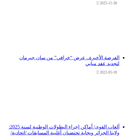
2025-11-30
الفرصة الأخيرة.. عرض “خرافي” من سان جيرمان
لتجديد عقد مبابي
2022-05-18
ألعاب القوى/ أماكن إجراء البطولات الوطنية لسنة 2025:
ولايتا الجزائر وبجاية تحتضنان أغلبية المسابقات /اتحادية/