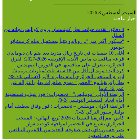
غسطس 8 2026
اجلة
4 دقائق أنقذت حياته.. نجل كلينسمان يروي كواليس نجاته من
لشلل
سيكون أكبر مني”.. رونالدو يتنبأ بمستقبل نجله كريستيانو
ونيور
قات في تاريخ ريال مدريد بعد ضم يان ديوماندي
قرعة منافسات ما بين الأندية الإفريقية 2026-2027: الفرق
لجزائرية تتعرف على منافسيها في الدورين التمهيديين
كرة اليد / مونديال أقل من 18 سنة إناث /مباريات ترتيبية/:
هزام المنتخب الجزائري أمام نظيره الأوزباكستاني /30-38/
طل إفريقيا مع “الخضر” مهدي طاهرات يعلن اعتزاله عن
 36 عاما
لرابطة الأولى ”موبيليس” – تحضيرات : فوز شباب قسنطينة
ام اتحاد المنستير التونسي /2-0/
لرابطة الأولى موبيليس – تحضيرات : فوز وفاق سطيف أمام
لفار سبور التركي /2-1/
كأس أمم إفريقيا للسيدات 2026 /ربع النهائي/ : المنتخب
لجزائري يشرع في التحضير لمواجهة كوت ديفوار
صر حسين داي يدعم صفوفه بالعديد من اللاعبين للتنافس
لى ورقة الصعود