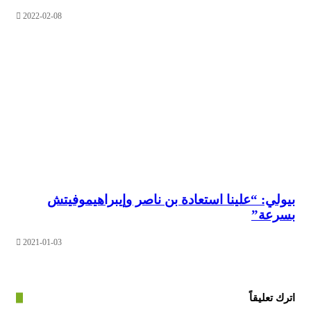
2022-02-08
ي: “علينا استعادة بن ناصر وإيبراهيموفيتش
عة”
2021-01-03
عليقاً