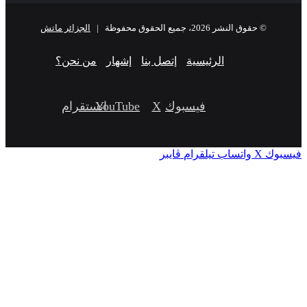
© حقوق النشر 2026، جميع الحقوق محفوظة |
الجزائر ماتش
الرئيسية
إتصل بنا
إشهار
من نحن؟
فيسبوك
‫X
‫YouTube
انستقرام
‫X
واتساب
تيلقرام
ڤايبر