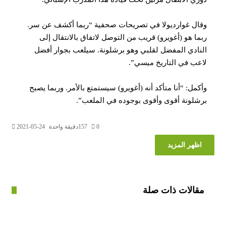
ل غوارديولا في تصريحات صحفية “ربما أكشف عن سر.
ا هو (أغويرو) قريب من التوصل لاتفاق بالانتقال إلى
ادي المفضل لقلبي وهو برشلونة. سيلعب بجوار أفضل
ب في التاريخ ميسي”.
مل: “أنا متأكد أنه (أغويرو) سيستمتع بالأمر. وربما يصبح
لونة أقوى وأقوى بوجوده في الملعب”.
0
157
دقيقة واحدة
2021-05-24
ظهر المزيد
الات ذات صلة