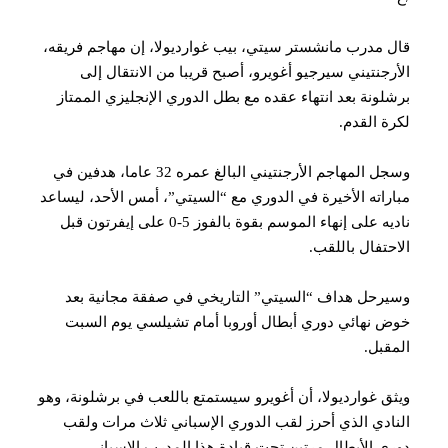
 مدرب مانشستر سيتي، بيب غوارديولا، إن مهاجم فريقه،
رجنتيني سيرجيو أغويرو، أصبح قريبا من الانتقال إلى
لونة بعد انتهاء عقده مع بطل الدوري الإنجليزي الممتاز
ة القدم.
وسجل المهاجم الأرجنتيني البالغ عمره 32 عاما، هدفين في
راته الأخيرة في الدوري مع “السيتي”، أمس الأحد، ليساعد
ناديه على إنهاء الموسم بقوة بالفوز 5-0 على إيفرتون قبل
حتفال باللقب.
رحل هداف “السيتي” التاريخي في صفقة مجانية بعد
 نهائي دوري أبطال أوروبا أمام تشيلسي يوم السبت
قبل.
ق غوارديولا، أن أغويرو سيستمتع باللعب في برشلونة، وهو
ادي الذي أحرز لقب الدوري الإسباني ثلاث مرات ولقب
ي الأبطال مرتين تحت قيادة هذا المدرب الإسباني.