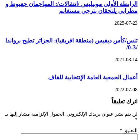
الرابطة الأولى موبيليس /انتقالات/: المهاجمان جعبوط و
مطراني يلتحقان بترجي مستغانم
2025-07-23
تنس/كأس ديفيس (منطقة افريقيا): الجزائر تطيح برواندا
/3-0/
2021-08-14
ﺃﻋﻤﺎﻝ ﺍﻟﺠﻤﻌﻴﺔ ﺍﻟﻌﺎﻣﺔ ﺍﻹﻧﺘﺨﺎﺑﻴﺔ ﻟﻠﻔﺎﻑ
2022-07-08
اترك تعليقاً
لن يتم نشر عنوان بريدك الإلكتروني.
الحقول الإلزامية مشار إليها بـ
*
التعليق
*