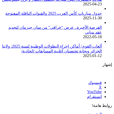
2025-04-23
جدول مباريات كأس العرب 2025 والقنوات الناقلة المفتوحة
2025-11-30
الفرصة الأخيرة.. عرض “خرافي” من سان جيرمان لتجديد
عقد مبابي
2022-05-18
ألعاب القوى/ أماكن إجراء البطولات الوطنية لسنة 2025: ولايتا
الجزائر وبجاية تحتضنان أغلبية المسابقات /اتحادية/
2025-01-12
إشهار
فيسبوك
‫X
‫YouTube
انستقرام
روابط هامة!