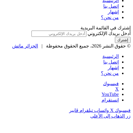
الرئيسية
إتصل بنا
إشهار
من نحن؟
إشترك في القائمة البريدية
أدخل بريدك الإلكتروني
© حقوق النشر 2026، جميع الحقوق محفوظة |
الجزائر ماتش
الرئيسية
إتصل بنا
إشهار
من نحن؟
فيسبوك
‫X
‫YouTube
انستقرام
فيسبوك
‫X
واتساب
تيلقرام
ڤايبر
زر الذهاب إلى الأعلى