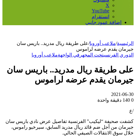
‫X
‫YouTube
انستقرام
إضافة عمود جانبي
الرئيسية
/
ملاعب أوروبا
/
على طريقة ريال مدريد.. باريس سان
جيرمان يقدم عرضه لراموس
الدوري الفرنسي
تحت المجهر
في الواجهة
ملاعب أوروبا
على طريقة ريال مدريد.. باريس سان
جيرمان يقدم عرضه لراموس
2021-06-30
0
140
دقيقة واحدة
/ع
كشفت صحيفة “ليكيب” الفرنسية تفاصيل عرض نادي باريس سان
جيرمان من أجل ضم قائد ريال مدريد السابق، سيرخيو راموس،
خلال سوق الانتقالات الصيفي الحالي.