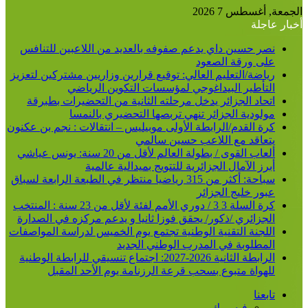
الجمعة, أغسطس 7 2026
أخبار عاجلة
نصر حسين داي يدعم صفوفه بالعديد من اللاعبين للتنافس
على ورقة الصعود
رياضة/التعليم العالي: توقيع قرارين وزاريين مشتركين لتعزيز
التأطير البيداغوجي لمؤسسات التكوين الرياضي
اتحاد الجزائر يدخل مرحلته الثانية من التحضيرات بطبرقة
مولودية الجزائر تنهي تربصها التحضيري بالنمسا
كرة القدم/الرابطة الأولى موبيليس – انتقالات : نجم بن عكنون
يتعاقد مع اللاعب حسين سالمي
ألعاب القوى / بطولة العالم لأقل من 20 سنة: يونس عياشي
أبرز الآمال الجزائرية للتتويج بميدالية عالمية
سباحة: أكثر من 315 رياضيا منتظر في الطبعة الرابعة لسباق
عبور خليج الجزائر
كرة السلة 3 3 / دوري الأمم لفئة لأقل من 23 سنة : المنتخب
الجزائري /ذكور/ يحقق فوزا ثانيا و يدعم مركزه في الصدارة
اللجنة التقنية الوطنية تجتمع يوم الخميس لدراسة المواصفات
المطلوبة في المدرب الوطني الجديد
الرابطة الثانية 2026-2027: اجتماع تنسيقي للرابطة الوطنية
للهواة متبوع بسحب قرعة الرزنامة يوم الأحد المقبل
تابعنا
فيسبوك