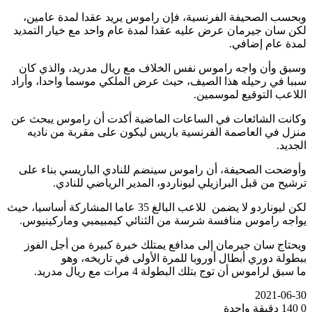
وبحسب الصحيفة الفرنسية، فإن راموس يريد عقدا لمدة عامين،
لكن سان جيرمان عرض عليه عقدا لمدة عام واحد مع خيار التمديد
لمدة عام إضافي.
وسبق وأن واجه راموس نفس الخلاف مع ريال مدريد، والذي كان
سببا في رحيله هذا الصيف، حيث عرض الملكي موسما واحدا، وأراد
اللاعب التوقيع لموسمين.
وكانت الشائعات في الساعات الماضية أكدت أن راموس يبحث عن
منزل في العاصمة الفرنسية باريس ليكون على مقربة من ناديه
الجديد.
وأوضحت الصحيفة، أن راموس سينضم للنادي الباريسي بناء على
ترشيح من قبل البرازيلي ليوناردو، المدير الرياضي للنادي.
لكن ليوناردو لا يضمن للاعب البالغ 35 عاما المشاركة أساسيا، حيث
يواجه راموس منافسة شرسة من الثنائي كيمبيمبي وماركينيوس.
ويحتاج سان جيرمان إلى مدافع يمتلك خبرة كبيرة من أجل الفوز
ببطولة دوري أبطال أوروبا للمرة الأولى في تاريخه، وهو
ما سبق لراموس أن توج بتلك البطولة 4 مرات مع ريال مدريد.
2021-06-30
0
140
دقيقة واحدة