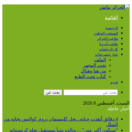
القائمة
الرئيسية
المنتخب الوطني
ملاعب الجزائر
ملاعب أوروبا
كل الرياضات
حوار وتصريحات
الملف
تحت المجهر
من هنا وهناك
كتاب تحت الطبع
فيديو
بحث عن
السبت, أغسطس 8 2026
أخبار عاجلة
4 دقائق أنقذت حياته.. نجل كلينسمان يروي كواليس نجاته من
الشلل
“سيكون أكبر مني”.. رونالدو يتنبأ بمستقبل نجله كريستيانو