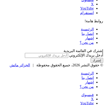
‫X
‫YouTube
انستقرام
روابط هامة!
الرئيسية
إتصل بنا
إشهار
من نحن؟
إشترك في القائمة البريدية
أدخل بريدك الإلكتروني
© حقوق النشر 2026، جميع الحقوق محفوظة |
الجزائر ماتش
الرئيسية
إتصل بنا
إشهار
من نحن؟
فيسبوك
‫X
‫YouTube