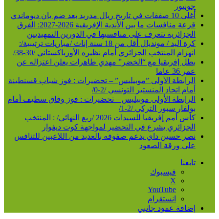
جونيور
أغلى 10 صفقات في تاريخ ريال مدريد بعد ضم يان ديوماندي
قرعة منافسات ما بين الأندية الإفريقية 2026-2027: الفرق
الجزائرية تتعرف على منافسيها في الدورين التمهيديين
كرة اليد / مونديال أقل من 18 سنة إناث /مباريات ترتيبية/:
انهزام المنتخب الجزائري أمام نظيره الأوزباكستاني /30-38/
بطل إفريقيا مع “الخضر” مهدي طاهرات يعلن اعتزاله عن
عمر 36 عاما
الرابطة الأولى ”موبيليس” – تحضيرات : فوز شباب قسنطينة
أمام اتحاد المنستير التونسي /2-0/
الرابطة الأولى موبيليس – تحضيرات : فوز وفاق سطيف أمام
بولفار سبور التركي /2-1/
كأس أمم إفريقيا للسيدات 2026 /ربع النهائي/ : المنتخب
الجزائري يشرع في التحضير لمواجهة كوت ديفوار
نصر حسين داي يدعم صفوفه بالعديد من اللاعبين للتنافس
على ورقة الصعود
تابعنا
فيسبوك
‫X
‫YouTube
انستقرام
إضافة عمود جانبي