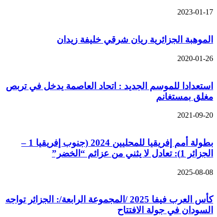
2023-01-17
الموهبة الجزائرية ريان شرقي خليفة زيدان
2020-01-26
استعدادا للموسم الجديد : اتحاد العاصمة يدخل في تربص
مغلق بمستغانم
2021-09-20
بطولة أمم إفريقيا للمحليين 2024 (جنوب إفريقيا 1 –
الجزائر 1): تعادل لا يثني من عزائم “الخضر”
2025-08-08
كأس العرب فيفا 2025 /المجموعة الرابعة/: الجزائر تواجه
السودان في جولة الافتتاح