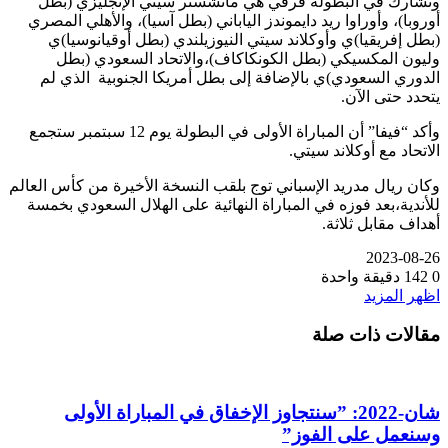
وتشارك في البطولة فرقي هي مانشستر سيتي الإنجليزي (بطل
أوروبا)، وأوراوا ريد دايموندز الياباني (بطل آسيا)، والأهلي المصري
(بطل إفريقيا)ي وأوكلاند سيتي النيوزيلندي (بطل أوقيانوسيا)ي
وليون المكسيكي (بطل الكونكاكاف)،والاتحاد السعودي (بطل
الدوري السعودي)ي بالإضافة إلى بطل أمريكا الجنوبية الذي لم
يتحدد حتى الآن.
وأكد “فيفا” أن المباراة الأولى في البطولة يوم 12 سبتمبر ستجمع
الاتحاد مع أوكلاند سيتي.
وكان ريال مدريد الإسباني توج بلقب النسخة الأخيرة من كأس العالم
للأندية،بعد فوزه في المباراة النهائية على الهلال السعودي بخمسة
أهداف مقابل ثلاثة.
2023-08-26
0
142
دقيقة واحدة
اظهر المزيد
مقالات ذات صلة
شان-2022: ”سنتجاوز الإخفاق في المباراة الأولى
وسنعمل على الفوز”