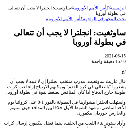
الرئيسية
/
كأس الأمم الأوروبية
/
ساوثغيت: انجلترا لا يجب أن تتعالى
في بطولة أوروبا
تحت المجهر
في الواجهة
كأس الأمم الأوروبية
ساوثغيت: انجلترا لا يجب أن تتعالى
في بطولة أوروبا
2021-06-15
0
157
دقيقة واحدة
/ع
قال غاريث ساوثغيت، مدرب منتخب انجلترا إن لاعبيه لا يجب أن
يشعروا “بالتعالي في كرة القدم” ويمكنهم الارتياح إزاء لعب كرات
طويلة خارج الدفاع اذا كان المنافس يضغط بقوة في بطولة أوروبا.
واستهلت انجلترا مشوارها في البطولة بالفوز 1-0 على كرواتيا يوم
الأحد الماضي، وشهد الشوط الأول خلافا بين المدافع جون ستونز
والحارس جوردان بيكفورد.
وأراد ستونز بناء اللعب من الخلف، بينما فضل بيكفورد إرسال كرات