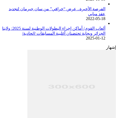
الفرصة الأخيرة.. عرض “خرافي” من سان جيرمان لتجديد
عقد مبابي
2022-05-18
ألعاب القوى/ أماكن إجراء البطولات الوطنية لسنة 2025: ولايتا
الجزائر وبجاية تحتضنان أغلبية المسابقات /اتحادية/
2025-01-12
إشهار