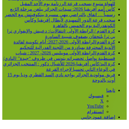
للهواة متبوع بسحب قرعة الرزنامة يوم الأحد المقبل
كأس أمم إفريقيا 2026: سيدات الجزائر يبلغن مرحلة الرُبع
رسمياً … اتفاق بالتراضي ينهي مسيرة بيتكوفيتش مع الخضر
سحب قرعة الدور التمهيدي لأبطال إفريقيا وكأس
الكونفدرالية يوم الخميس بالقاهرة
كرة القدم / الرابطة الأولى /انتقالات/: دعيبش والإيفواري ترا
بي ترا يلتحقان بصفوف شبيبة الساورة
كرة القدم/الرابطة الأولى 2026-2027: أيام تكوينية لفائدة
الأندية المحترفة بمبادرة من اللجنة الفدرالية للتحكيم
كرة القدم/الرابطة الأولى موبيليس 2026- 2027 : شباب
قسنطينة يواصل تحضيراته بتونس في ظروف “جيدة” /النادي/
كرة اليد/كأس أفريقيا-2026 للأشبال ذكور : المنتخب الجزائري
في الوعاء الثاني تحسبا لإجراء القرعة
فريق مولودية الجزائر يواجه نادي السد القطري وديا يوم 15
أوت بالدوحة
تابعنا
فيسبوك
‫X
‫YouTube
انستقرام
إضافة عمود جانبي