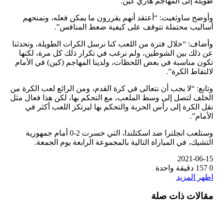
طويلة إلى المهاجم هاري كين.
وأوضح ساوثغيت: “أعتقد أنهم يقررون ما يمكن فعله، ونمنحهم
أساليب محتملة تتوقف على كيفية ضغط المنافس”.
وأضاف: “خلال فترة من اللعب كنا نرسل الكرات الطويلة، وتحدثنا
عن ذلك بين الشوطين، ولم نرغب في تكرار ذلك كل مرة، لكنها
تكون مناسبة في بعض اللحظات، ولدينا المهاجم (كين) في الأمام
لالتقاط الكرة”.
وتابع: “لا يجب أن نتعالى في كرة القدم، ومن الرائع لعب الكرة من
الخلف لتصل إلى وسط الملعب، مع التحكم بها، لكن هذا فعال مثل
نقل الكرة إلى رأس الحربة والتحكم بها ليرتكز اللعب أكثر في
الأمام”.
وستلعب انجلترا ضد اسكتلندا، التي خسرت 2-0 أمام جمهورية
التشيك، في المباراة التالية بالمجموعة الرابعة يوم الجمعة.
2021-06-15
0
157
دقيقة واحدة
اظهر المزيد
مقالات ذات صلة