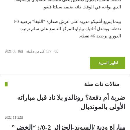
الذي يواجه في الوقت ذاته ضيفه سيلتا فيغو.
بينما يتربع أتلتيكو مدريد على عرش صدارة “الليغا” برصيد 80
نقطة، ويشغل أتلتيك بيلباو المركز التاسع على سلم ترتيب
الدوري برصيد 46 نقطة.
0
177
أقل من دقيقة
2021-05-16
اظهر المزيد
مقالات ذات صلة
ضربة أم دفعة؟ رونالدو بلا ناد قبل مباراته
الأولى بالمونديال
2022-11-22
مباراة ودية /السويد-الجزائر 2-0/: “الخضر”