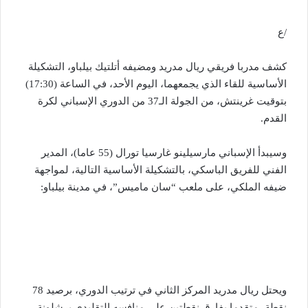
/ع
كشف مدربا فريقي ريال مدريد ومضيفه أتلتيك بيلباو، التشكيلة
الأساسية للقاء الذي يجمعهما، اليوم الأحد، في الساعة (17:30)
بتوقيت غرينتش، من الجولة الـ37 من الدوري الإسباني لكرة
القدم.
وسيبدأ الإسباني مارسيلينو غارسيا تورال (55 عاما)، المدير
الفني للفريق الباسكي، بالتشكيلة الأساسية التالية، لمواجهة
ضيفه الملكي، على ملعب “سان ماميس”، في مدينة بيلباو:
ويحتل ريال مدريد المركز الثاني في ترتيب الدوري، برصيد 78
نقطة، متقدما بفارق نقطتين على منافسه التقليدي برشلونة،