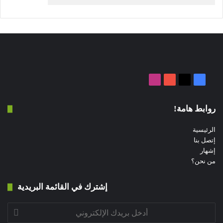
‫X
فيسبوك
‫YouTube
انستقرام
روابط هامة!
الرئيسية
إتصل بنا
إشهار
من نحن؟
إشترك في القائمة البريدية
أدخل
بريدك