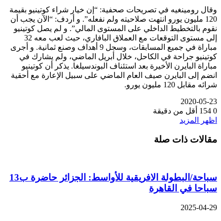
وقال رومينغيه في تصريحات صحفية: “إن خيار شراء كوتينيو بقيمة
120 مليون يورو انتهت صلاحيته ولم نفعله”. و أردف: “الآن يجب أن
نقوم بالتخطيط الداخلي على المستوى المالي”. و لم يصل كوتينيو
إلى مستوى التوقعات مع العملاق البافاري، حيث لعب معه 32
مباراة في جميع المسابقات، وسجل 9 أهداف وصنع ثمانية. و أجرى
كوتينيو جراحة في الكاحل، خلال أبريل الماضي، ولم يشارك في
مباراة البايرن الأخيرة بعد استئناف البوندسيلغا. يذكر أن كوتينيو
انضم إلى البايرن صيف العام الماضي على سبيل الإعارة مع أحقية
شرائه مقابل 120 مليون يورو.
2020-05-23
0
154
أقل من دقيقة
اظهر المزيد
مقالات ذات صلة
سباحة/البطولة الافريقية للأواسط: الجزائر حاضرة ب13
سباحا في القاهرة
2025-04-29