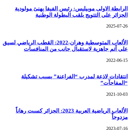
الرابطة الاولى موبيليس: رئيس الفيفا يهنئ مولودية
الجزائر على التتويج بلقب البطولة الوطنية
2025-07-26
الألعاب المتوسطية وهران-2022: القطب الرياضي لسيق
على أتم جاهزية لاستقبال جانب من المنافسات
2022-06-15
انتقادات لاذعة لمدرب “الفراعنة” بسبب تشكيلة
“المفاجآت”
2021-10-03
الألعاب الرياضية العربية 2023: الجزائر كسبت رهاناً
مزدوجاً
2023-07-16