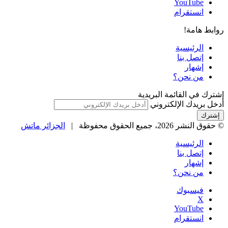
‫YouTube
انستقرام
روابط هامة!
الرئيسية
إتصل بنا
إشهار
من نحن؟
إشترك في القائمة البريدية
أدخل بريدك الإلكتروني
© حقوق النشر 2026، جميع الحقوق محفوظة |
الجزائر ماتش
الرئيسية
إتصل بنا
إشهار
من نحن؟
فيسبوك
‫X
‫YouTube
انستقرام