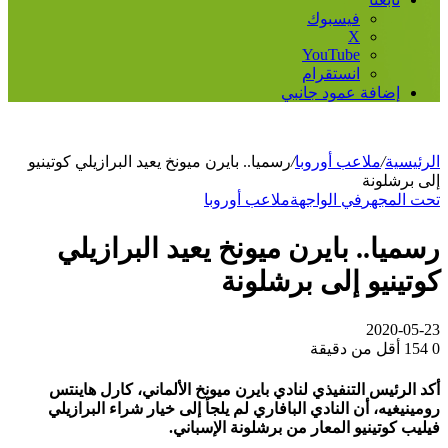
فيسبوك
‫X
‫YouTube
انستقرام
إضافة عمود جانبي
الرئيسية
/
ملاعب أوروبا
/
رسميا.. بايرن ميونخ يعيد البرازيلي كوتينيو
إلى برشلونة
تحت المجهر
في الواجهة
ملاعب أوروبا
رسميا.. بايرن ميونخ يعيد البرازيلي
كوتينيو إلى برشلونة
2020-05-23
0
154
أقل من دقيقة
أكد الرئيس التنفيذي لنادي بايرن ميونخ الألماني، كارل هاينتس
رومينيغيه، أن النادي البافاري لم يلجأ إلى خيار شراء البرازيلي
فيليب كوتينيو المعار من برشلونة الإسباني.