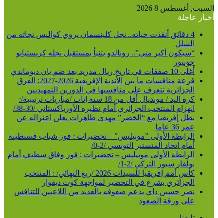
السبت, أغسطس 8 2026
أخبار عاجلة
4 دقائق أنقذت حياته.. نجل كلينسمان يروي كواليس نجاته من
الشلل
“سيكون أكبر مني”.. رونالدو يتنبأ بمستقبل نجله كريستيانو
جونيور
أغلى 10 صفقات في تاريخ ريال مدريد بعد ضم يان ديوماندي
قرعة منافسات ما بين الأندية الإفريقية 2026-2027: الفرق
الجزائرية تتعرف على منافسيها في الدورين التمهيديين
كرة اليد / مونديال أقل من 18 سنة إناث /مباريات ترتيبية/:
انهزام المنتخب الجزائري أمام نظيره الأوزباكستاني /30-38/
بطل إفريقيا مع “الخضر” مهدي طاهرات يعلن اعتزاله عن
عمر 36 عاما
الرابطة الأولى ”موبيليس” – تحضيرات : فوز شباب قسنطينة
أمام اتحاد المنستير التونسي /2-0/
الرابطة الأولى موبيليس – تحضيرات : فوز وفاق سطيف أمام
بولفار سبور التركي /2-1/
كأس أمم إفريقيا للسيدات 2026 /ربع النهائي/ : المنتخب
الجزائري يشرع في التحضير لمواجهة كوت ديفوار
نصر حسين داي يدعم صفوفه بالعديد من اللاعبين للتنافس
على ورقة الصعود
تابعنا