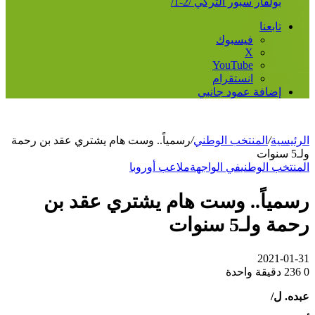
بولفار سبور التركي /2-1/
تابعنا
فيسبوك
‫X
‫YouTube
انستقرام
إضافة عمود جانبي
الرئيسية
/
المنتخب الوطني
/
رسمياً.. وست هام يشتري عقد بن رحمة
ولـ5 سنوات
المنتخب الوطني
في الواجهة
ملاعب أوروبا
رسمياً.. وست هام يشتري عقد بن
رحمة ولـ5 سنوات
2021-01-31
0
236
دقيقة واحدة
عبده. ل/