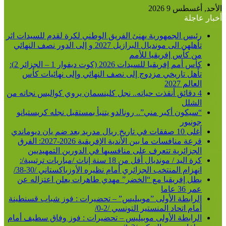
الأحد, أغسطس 9 2026
أخبار عاجلة
رئيس الجمهورية يهنئ الفريق الوطني لكرة لقدم للسيدات اثر
تأهلهن الى مونديال البرازيل 2027 و إلى الدور نصف النهائي
من كأس إفريقيا للأمم
كأس أمم إفريقيا للسيدات 2026 (كوت ديفوار 1 – الجزائر 2):
تأهل تاريخي مزدوج إلى نصف النهائي وإلى نهائيات كأس
العالم 2027
4 دقائق أنقذت حياته.. نجل كلينسمان يروي كواليس نجاته من
الشلل
“سيكون أكبر مني”.. رونالدو يتنبأ بمستقبل نجله كريستيانو
جونيور
أغلى 10 صفقات في تاريخ ريال مدريد بعد ضم يان ديوماندي
قرعة منافسات ما بين الأندية الإفريقية 2026-2027: الفرق
الجزائرية تتعرف على منافسيها في الدورين التمهيديين
كرة اليد / مونديال أقل من 18 سنة إناث /مباريات ترتيبية/:
انهزام المنتخب الجزائري أمام نظيره الأوزباكستاني /30-38/
بطل إفريقيا مع “الخضر” مهدي طاهرات يعلن اعتزاله عن
عمر 36 عاما
الرابطة الأولى ”موبيليس” – تحضيرات : فوز شباب قسنطينة
أمام اتحاد المنستير التونسي /2-0/
الرابطة الأولى موبيليس – تحضيرات : فوز وفاق سطيف أمام