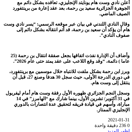
أعلن نادي وست هام يونايتد الإنجليزي، تعاقده بشكل دائم مع
الجوهرة الجزائرية سعيد بن رحمة، بعد عقد إعارة من برينتفورد
الصيف الماضي.
وقال النادي اللندني في بيان عبر موقعه الرسمي: “يسر نادي وست
هام أن يؤكد أن سعيد بن رحمة، قد أتم انتقاله بشكل دائم إلى
صفوف النادي”.
وأضاف أن الإدارة نفذت اتفاقها بجعل صفقة انتقال بن رحمة (25
عاما ) دائمة، “وقد وقع اللاعب على عقد يمتد حتى عام 2026”.
وبرز ابن رحمة بشكل ملفت للانتباه خلال موسمين مع برينتفورد،
في دوري الدرجة الأولى، حيث سجل 30 هدفا وصنع 27، قبل أن
ينتقل إلى وست هام.
وسجل النجم الجزائري ظهوره الأول رفقة وست هام أمام ليفربول
في 31 أكتوبر/ تشرين الأول، بينما شارك مع “الهامرز” في 14
مباراة، وأسهم في قيادة فريقه لتحقيق عدة انتصارات بالدوري
الإنجليزي الممتاز.
2021-01-31
0
236
دقيقة واحدة
اظهر المزيد