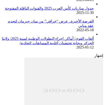
جدول مباريات كأس العرب 2025 والقنوات الناقلة المفتوحة
2025-11-30
الفرصة الأخيرة.. عرض “خرافي” من سان جيرمان لتجديد
عقد مبابي
2022-05-18
ألعاب القوى/ أماكن إجراء البطولات الوطنية لسنة 2025: ولايتا
الجزائر وبجاية تحتضنان أغلبية المسابقات /اتحادية/
2025-01-12
إشهار