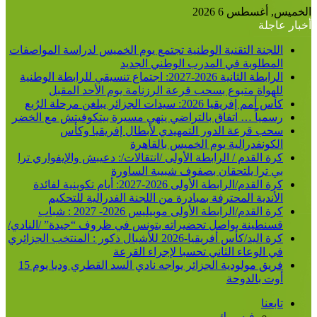
الخميس, أغسطس 6 2026
أخبار عاجلة
اللجنة التقنية الوطنية تجتمع يوم الخميس لدراسة المواصفات
المطلوبة في المدرب الوطني الجديد
الرابطة الثانية 2026-2027: اجتماع تنسيقي للرابطة الوطنية
للهواة متبوع بسحب قرعة الرزنامة يوم الأحد المقبل
كأس أمم إفريقيا 2026: سيدات الجزائر يبلغن مرحلة الرُبع
رسمياً … اتفاق بالتراضي ينهي مسيرة بيتكوفيتش مع الخضر
سحب قرعة الدور التمهيدي لأبطال إفريقيا وكأس
الكونفدرالية يوم الخميس بالقاهرة
كرة القدم / الرابطة الأولى /انتقالات/: دعيبش والإيفواري ترا
بي ترا يلتحقان بصفوف شبيبة الساورة
كرة القدم/الرابطة الأولى 2026-2027: أيام تكوينية لفائدة
الأندية المحترفة بمبادرة من اللجنة الفدرالية للتحكيم
كرة القدم/الرابطة الأولى موبيليس 2026- 2027 : شباب
قسنطينة يواصل تحضيراته بتونس في ظروف “جيدة” /النادي/
كرة اليد/كأس أفريقيا-2026 للأشبال ذكور : المنتخب الجزائري
في الوعاء الثاني تحسبا لإجراء القرعة
فريق مولودية الجزائر يواجه نادي السد القطري وديا يوم 15
أوت بالدوحة
تابعنا
فيسبوك