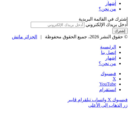
إشهار
من نحن؟
إشترك في القائمة البريدية
أدخل بريدك الإلكتروني
© حقوق النشر 2026، جميع الحقوق محفوظة |
الجزائر ماتش
الرئيسية
إتصل بنا
إشهار
من نحن؟
فيسبوك
‫X
‫YouTube
انستقرام
فيسبوك
‫X
واتساب
تيلقرام
ڤايبر
زر الذهاب إلى الأعلى