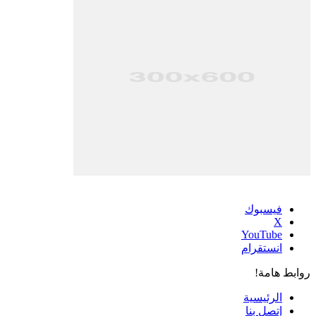
فيسبوك
‫X
‫YouTube
انستقرام
روابط هامة!
الرئيسية
إتصل بنا