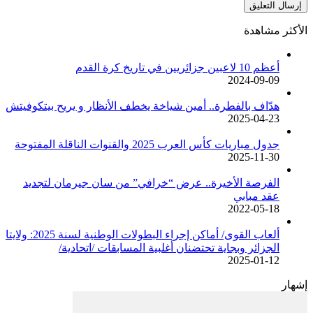
الأكثر مشاهدة
أعظم 10 لاعبين جزائريين في تاريخ كرة القدم
2024-09-09
هدّاف بالفطرة.. أمين شياخة يخطف الأنظار و يريح بيتكوفيتش
2025-04-23
جدول مباريات كأس العرب 2025 والقنوات الناقلة المفتوحة
2025-11-30
الفرصة الأخيرة.. عرض “خرافي” من سان جيرمان لتجديد
عقد مبابي
2022-05-18
ألعاب القوى/ أماكن إجراء البطولات الوطنية لسنة 2025: ولايتا
الجزائر وبجاية تحتضنان أغلبية المسابقات /اتحادية/
2025-01-12
إشهار