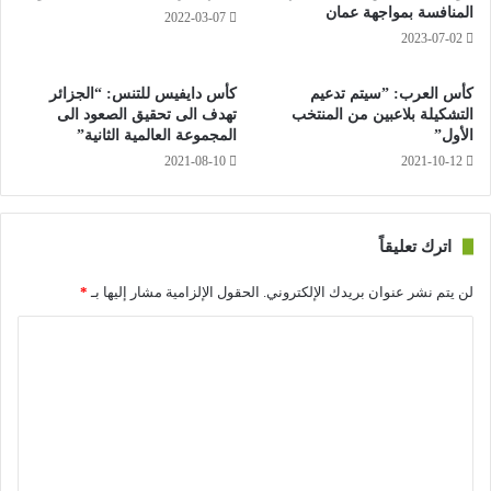
المنافسة بمواجهة عمان
2022-03-07
وقال وانغ إردو، وهو طالب ماجستر: “لقد تم الترويج لهذا النوع من
2023-07-02
الكونغ فو، لأنه صحي، إنها ثقافة (تدريب) مفيدة للناس الذين يعانون
من المشاكل الصحية”.
كأس العرب: ”سيتم تدعيم
كأس دايفيس للتنس: “الجزائر
التشكيلة بلاعبين من المنتخب
تهدف الى تحقيق الصعود الى
الأول”
// المصدر: وكالة روسيا اليوم
المجموعة العالمية الثانية”
2021-08-10
2021-10-12
اترك تعليقاً
لن يتم نشر عنوان بريدك الإلكتروني.
الحقول الإلزامية مشار إليها بـ
*
ا
ل
ت
ع
ل