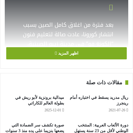
بعد فترة من اغلاق كامل الصين بسبب
انتشار كورونا، عادت صالة لتعليم فنون
“الكونغ فو” في مدينة زيبو الصينية،
لفتح أبوابها، حيث سارع مرتدو هذه
اظهر المزيد
الصالة، وهم طلاب، إلى ممارسة
تدريبات غريبة وشاقة.
مقالات ذات صلة
ريال مدريد يسقط في اختباره أمام
ميدالية برونزية لأبو ريش في
رينجرز
بطولة العالم للكاراتي
2021-07-26
2025-12-01
ويظهر الطلاب وبتأطير من أحد أساتذة الكونغ فو، وهم يعلقون أكياسا
مملوءة بالطوب على خصيتهم، ويتركونها تتأرجح إلى الأمام والخلف،
دورة الألعاب العربية: المنتخب
حيث يعتقدون أن هذا التمرين سيجعلهم أقوى مع مرور الوقت.
صورة تكشف سر الضمادة التي
الوطني لأقل من 23 سنة يستهل
يضعها بنزيما على يده منذ 3 سنوات