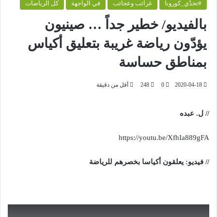
#تحدّي_كورونا
غرائب وعجائب
في الواجهة
كل الرياضات
بالفيديو/ خطير جداً … صينيون
يؤدّون رياضة غريبة بتعليق أكياس
بمناطق حساسة
2020-04-18
0
248
أقل من دقيقة
// ل. عبده
https://youtu.be/XfhIa889gFA
// فيديو: يعلقون أكياسا بخصرهم للرياضة