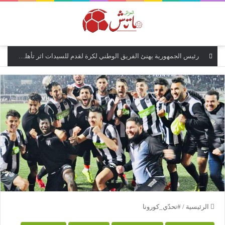
القائمة
رئيس الجمهورية يهنئ الفريق الوطني لكرة لقدم للسيدات اثر تأهلهن الى مونديال البرازيل 2027 و إلى الدور نصف النهائي من كأس إفريقيا للأمم
الرئيسية
/
#تحدّي_كورونا