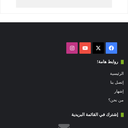
فيسبوك
‫X
‫YouTube
انستقرام
روابط هامة!
الرئيسية
إتصل بنا
إشهار
من نحن؟
إشترك في القائمة البريدية