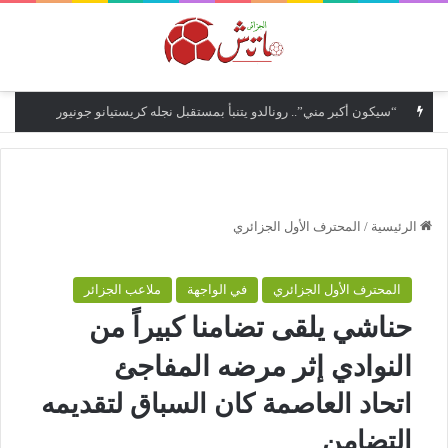
القائمة
“سيكون أكبر مني”.. رونالدو يتنبأ بمستقبل نجله كريستيانو جونيور
الرئيسية
/
المحترف الأول الجزائري
المحترف الأول الجزائري
في الواجهة
ملاعب الجزائر
حناشي يلقى تضامنا كبيراً من
النوادي إثر مرضه المفاجئ
اتحاد العاصمة كان السباق لتقديمه
التضامن