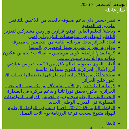
عن
الجمعة, أغسطس 7 2026
أخبار عاجلة
نصر حسين داي يدعم صفوفه بالعديد من اللاعبين للتنافس
على ورقة الصعود
رياضة/التعليم العالي: توقيع قرارين وزاريين مشتركين لتعزيز
التأطير البيداغوجي لمؤسسات التكوين الرياضي
اتحاد الجزائر يدخل مرحلته الثانية من التحضيرات بطبرقة
مولودية الجزائر تنهي تربصها التحضيري بالنمسا
كرة القدم/الرابطة الأولى موبيليس – انتقالات : نجم بن عكنون
يتعاقد مع اللاعب حسين سالمي
ألعاب القوى / بطولة العالم لأقل من 20 سنة: يونس عياشي
أبرز الآمال الجزائرية للتتويج بميدالية عالمية
سباحة: أكثر من 315 رياضيا منتظر في الطبعة الرابعة لسباق
عبور خليج الجزائر
كرة السلة 3 3 / دوري الأمم لفئة لأقل من 23 سنة : المنتخب
الجزائري /ذكور/ يحقق فوزا ثانيا و يدعم مركزه في الصدارة
اللجنة التقنية الوطنية تجتمع يوم الخميس لدراسة المواصفات
المطلوبة في المدرب الوطني الجديد
الرابطة الثانية 2026-2027: اجتماع تنسيقي للرابطة الوطنية
للهواة متبوع بسحب قرعة الرزنامة يوم الأحد المقبل
تابعنا
فيسبوك