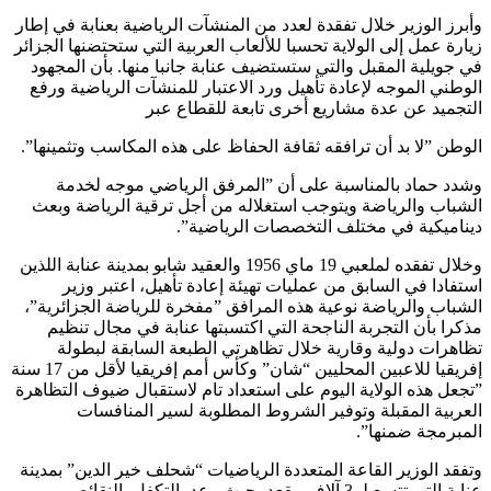
وأبرز الوزير خلال تفقدة لعدد من المنشآت الرياضية بعنابة في إطار
زيارة عمل إلى الولاية تحسبا للألعاب العربية التي ستحتضنها الجزائر
في جويلية المقبل والتي ستستضيف عنابة جانبا منها. بأن المجهود
الوطني الموجه لإعادة تأهيل ورد الاعتبار للمنشآت الرياضية ورفع
التجميد عن عدة مشاريع أخرى تابعة للقطاع عبر
الوطن ”لا بد أن ترافقه ثقافة الحفاظ على هذه المكاسب وتثمينها”.
وشدد حماد بالمناسبة على أن ”المرفق الرياضي موجه لخدمة
الشباب والرياضة ويتوجب استغلاله من أجل ترقية الرياضة وبعث
ديناميكية في مختلف التخصصات الرياضية”.
وخلال تفقده لملعبي 19 ماي 1956 والعقيد شابو بمدينة عنابة اللذين
استفادا في السابق من عمليات تهيئة إعادة تأهيل، اعتبر وزير
الشباب والرياضة نوعية هذه المرافق ”مفخرة للرياضة الجزائرية”،
مذكرا بأن التجربة الناجحة التي اكتسبتها عنابة في مجال تنظيم
تظاهرات دولية وقارية خلال تظاهرتي الطبعة السابقة لبطولة
إفريقيا للاعبين المحليين “شان” وكأس أمم إفريقيا لأقل من 17 سنة
”تجعل هذه الولاية اليوم على استعداد تام لاستقبال ضيوف التظاهرة
العربية المقبلة وتوفير الشروط المطلوبة لسير المنافسات
المبرمجة ضمنها”.
وتفقد الوزير القاعة المتعددة الرياضيات “شحلف خير الدين” بمدينة
عنابة التي تتسع لـ 3 آلاف مقعد، حيث وعد بالتكفل بالنقائص