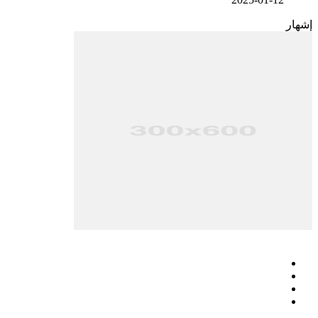
إشهار
فيسبوك
‫X
‫YouTube
انستقرام