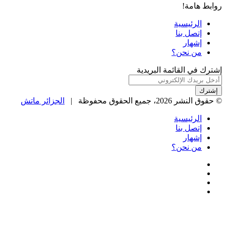
روابط هامة!
الرئيسية
إتصل بنا
إشهار
من نحن؟
إشترك في القائمة البريدية
أدخل
بريدك
الإلكتروني
© حقوق النشر 2026، جميع الحقوق محفوظة |
الجزائر ماتش
الرئيسية
إتصل بنا
إشهار
من نحن؟
فيسبوك
‫X
‫YouTube
انستقرام
‫X
زر
ڤايبر
تيلقرام
واتساب
فيسبوك
الذهاب