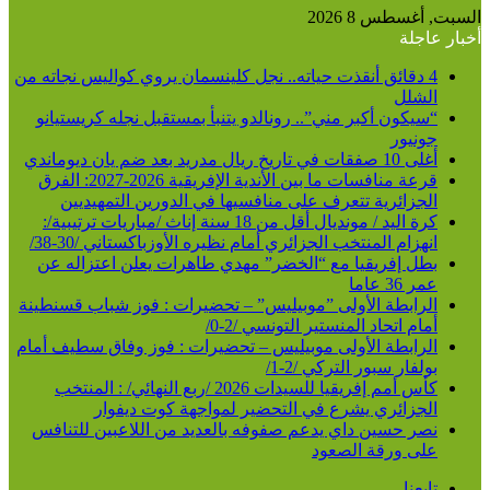
عن
السبت, أغسطس 8 2026
أخبار عاجلة
4 دقائق أنقذت حياته.. نجل كلينسمان يروي كواليس نجاته من
الشلل
“سيكون أكبر مني”.. رونالدو يتنبأ بمستقبل نجله كريستيانو
جونيور
أغلى 10 صفقات في تاريخ ريال مدريد بعد ضم يان ديوماندي
قرعة منافسات ما بين الأندية الإفريقية 2026-2027: الفرق
الجزائرية تتعرف على منافسيها في الدورين التمهيديين
كرة اليد / مونديال أقل من 18 سنة إناث /مباريات ترتيبية/:
انهزام المنتخب الجزائري أمام نظيره الأوزباكستاني /30-38/
بطل إفريقيا مع “الخضر” مهدي طاهرات يعلن اعتزاله عن
عمر 36 عاما
الرابطة الأولى ”موبيليس” – تحضيرات : فوز شباب قسنطينة
أمام اتحاد المنستير التونسي /2-0/
الرابطة الأولى موبيليس – تحضيرات : فوز وفاق سطيف أمام
بولفار سبور التركي /2-1/
كأس أمم إفريقيا للسيدات 2026 /ربع النهائي/ : المنتخب
الجزائري يشرع في التحضير لمواجهة كوت ديفوار
نصر حسين داي يدعم صفوفه بالعديد من اللاعبين للتنافس
على ورقة الصعود
تابعنا