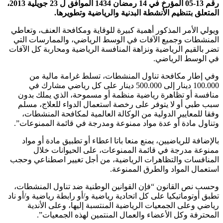
رقم 13-05 المؤرخ في 14 رمضان 1434 الموافق ل 23 جويلية 2013،
المتعلق بتنظيم الأنشطة البدنية والرياضية وتطويرها.
ويولي الأمر المذكور أهمية كبيرة للوقاية ومكافحة العنف، وتعاطي
المنشطات وجميع الآفات في الوسط الرياضي، والممارسات التي
تضر بالقيم الرياضية ونزاهة المنافسة الرياضية ومحاربة كل الآفات
في الوسط الرياضي.
وفي إطار مكافحة تناول المنشطات، تسلط غرامة مالية من
100.000 دينار إلى 500.000 دينار على كل رياضي مشارك في
منافسة أو تظاهرة رياضية منظمة أو مسموحة، الذي يملك بدون
سبب طبي أو لا يتوفر على رخصة استعمال الدواء للعلاج، مسلم
وفقا للمعايير الدولية من الوكالة العالمية لمكافحة المنشطات،
وتناول مادة أو عدة مواد ممنوعة ومدرجة في قائمة الممنوعات”.
بالإضافة للرياضيين، يمنع منعا باتا اعطاء أو تطبيق مادة أو مواد
ممنوعة مدرجة في قائمة الممنوعات، على الحيوانات خلال
المنافسات والتظاهرات الرياضية، من أجل تغيير اصطناعي وحجب
استعمال المواد والطرق الممنوعة.
وحسب نص القانون “فإن القوانين الوطنية ضد تناول المنشطات،
تطبق أوتوماتيكيا على كل اتحادية رياضية و/أو رابطة رياضية و/أو ناد
رياضي وعلى الجمعيات الرياضية المنتسبة إليها، وعلى الأندية
المحترفة وكل الأعضاء والعمال المنتمين لهذه الجمعيات”.