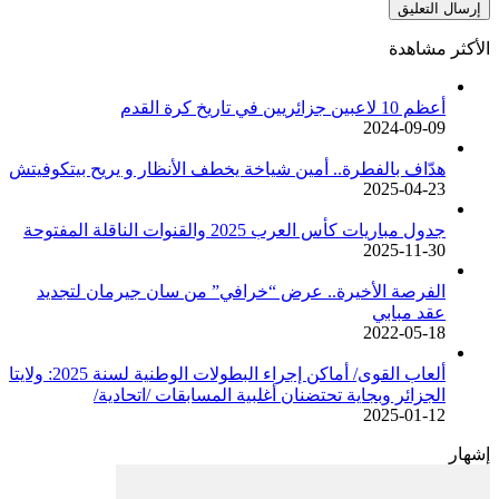
الأكثر مشاهدة
أعظم 10 لاعبين جزائريين في تاريخ كرة القدم
2024-09-09
هدّاف بالفطرة.. أمين شياخة يخطف الأنظار و يريح بيتكوفيتش
2025-04-23
جدول مباريات كأس العرب 2025 والقنوات الناقلة المفتوحة
2025-11-30
الفرصة الأخيرة.. عرض “خرافي” من سان جيرمان لتجديد
عقد مبابي
2022-05-18
ألعاب القوى/ أماكن إجراء البطولات الوطنية لسنة 2025: ولايتا
الجزائر وبجاية تحتضنان أغلبية المسابقات /اتحادية/
2025-01-12
إشهار