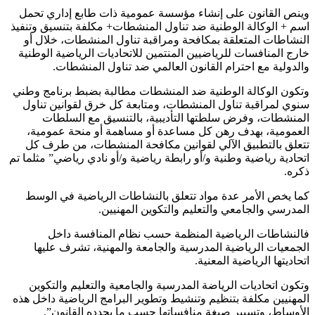
وينص القانون على إنشاء مؤسسة عمومية ذات طابع إداري تحمل
اسم + الوكالة الوطنية ضد تناول المنشطات+ مكلفة بتنسيق وتنفيذ
النشاطات المتعلقة بمكافحة ومراقبة تناول المنشطات، خلال أو
خارج المنافسات للرياضيين المنتمين للاتحاديات الرياضية الوطنية
والدولية مع احترام القانون العالمي ضد تناول المنشطات.
وتكون الوكالة الوطنية ضد المنشطات مطالبة بضبط برنامج وطني
سنوي لمراقبة تناول المنشطات، ومتابعة كل خرق لقوانين تناول
المنشطات، وفرض سلطتها التأديبية، بالتنسيق مع السلطات
العمومية، بهدف رهن كل مساعدة أو مساهمة أو منحة عمومية،
تتعلق بالتطبيق الآلي لقوانين مكافحة المنشطات، من طرف كل
اتحادية رياضية وطنية و/أو رابطة رياضية و/أو نادي رياضي” مثلما تم
ذكره.
كما يخص الأمر عدة مواد تتعلق بالنشاطات الرياضية في الوسط
المدرسي والجامعي والتعليم والتكوين المهنيين.
فالنشاطات الرياضية المنظمة حسب نظام المنافسة داخل
الجمعيات الرياضية المدرسية والجامعة والمهنية، تشرف عليها
اتحاديتها الرياضية المعنية.
وتكون اتحاديات الرياضة المدرسية والجامعية والتعليم والتكوين
المهنيين مكلفة بتنظيم وتنشيط وتطوير البرامج الرياضية داخل هذه
الأوساط، وتسيير صيغة منافساتها حسب ما يحدده القانون”.