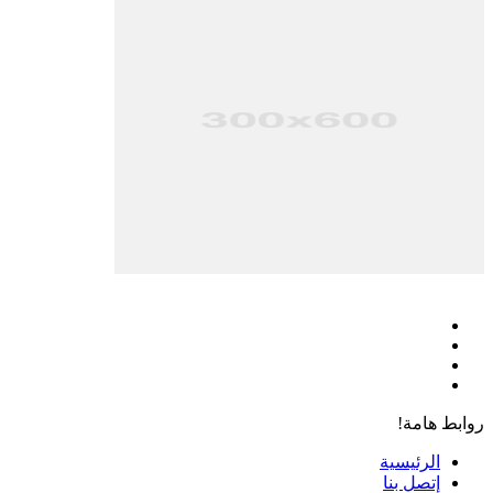
فيسبوك
‫X
‫YouTube
انستقرام
روابط هامة!
الرئيسية
إتصل بنا