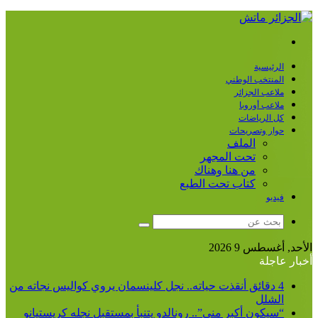
القائمة
الرئيسية
المنتخب الوطني
ملاعب الجزائر
ملاعب أوروبا
كل الرياضات
حوار وتصريحات
الملف
تحت المجهر
من هنا وهناك
كتاب تحت الطبع
فيديو
بحث
عن
الأحد, أغسطس 9 2026
أخبار عاجلة
4 دقائق أنقذت حياته.. نجل كلينسمان يروي كواليس نجاته من
الشلل
“سيكون أكبر مني”.. رونالدو يتنبأ بمستقبل نجله كريستيانو