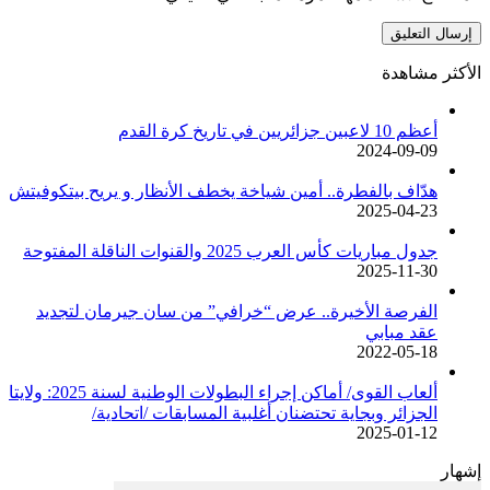
الأكثر مشاهدة
أعظم 10 لاعبين جزائريين في تاريخ كرة القدم
2024-09-09
هدّاف بالفطرة.. أمين شياخة يخطف الأنظار و يريح بيتكوفيتش
2025-04-23
جدول مباريات كأس العرب 2025 والقنوات الناقلة المفتوحة
2025-11-30
الفرصة الأخيرة.. عرض “خرافي” من سان جيرمان لتجديد
عقد مبابي
2022-05-18
ألعاب القوى/ أماكن إجراء البطولات الوطنية لسنة 2025: ولايتا
الجزائر وبجاية تحتضنان أغلبية المسابقات /اتحادية/
2025-01-12
إشهار