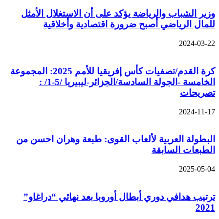
وزير الشباب والرياضة يؤكد على أن الاستغلال الأمثل
للمال الرياضي أصبح ضرورة اقتصادية وأخلاقية
2024-03-22
كرة القدم/تصفيات كأس إفريقيا للأمم 2025: المجموعة
الخامسة -الجولة السادسة/الجزائر-ليبيريا /5-1/ :
تصريحات
2024-11-17
البطولة العربية لألعاب القوى: طبعة وهران احسن من
الطبعات السابقة
2025-05-04
ترتيب هدافي دوري أبطال أوروبا بعد نهائي “دراغاو”
2021