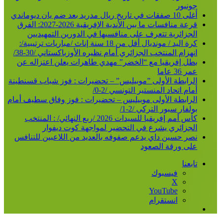
جونيور
أغلى 10 صفقات في تاريخ ريال مدريد بعد ضم يان ديوماندي
قرعة منافسات ما بين الأندية الإفريقية 2026-2027: الفرق
الجزائرية تتعرف على منافسيها في الدورين التمهيديين
كرة اليد / مونديال أقل من 18 سنة إناث /مباريات ترتيبية/:
انهزام المنتخب الجزائري أمام نظيره الأوزباكستاني /30-38/
بطل إفريقيا مع “الخضر” مهدي طاهرات يعلن اعتزاله عن
عمر 36 عاما
الرابطة الأولى ”موبيليس” – تحضيرات : فوز شباب قسنطينة
أمام اتحاد المنستير التونسي /2-0/
الرابطة الأولى موبيليس – تحضيرات : فوز وفاق سطيف أمام
بولفار سبور التركي /2-1/
كأس أمم إفريقيا للسيدات 2026 /ربع النهائي/ : المنتخب
الجزائري يشرع في التحضير لمواجهة كوت ديفوار
نصر حسين داي يدعم صفوفه بالعديد من اللاعبين للتنافس
على ورقة الصعود
تابعنا
فيسبوك
‫X
‫YouTube
انستقرام
إضافة
عمود