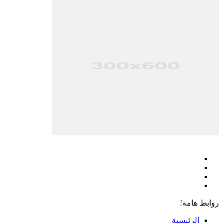
فيسبوك
‫X
‫YouTube
انستقرام
روابط هامة!
الرئيسية