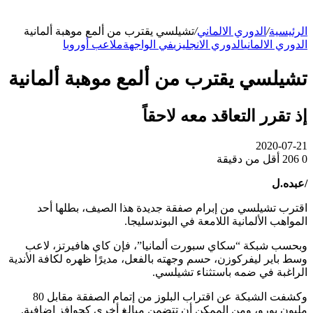
جانبي
الرئيسية
/
الدوري الالماني
/
تشيلسي يقترب من ألمع موهبة ألمانية
الدوري الالماني
الدوري الانجليزي
في الواجهة
ملاعب أوروبا
تشيلسي يقترب من ألمع موهبة ألمانية
إذ تقرر التعاقد معه لاحقاً
2020-07-21
0
206
أقل من دقيقة
/عبده.ل
اقترب تشيلسي من إبرام صفقة جديدة هذا الصيف، بطلها أحد
المواهب الألمانية اللامعة في البوندسليجا.
وبحسب شبكة “سكاي سبورت ألمانيا”، فإن كاي هافيرتز، لاعب
وسط باير ليفركوزن، حسم وجهته بالفعل، مديرًا ظهره لكافة الأندية
الراغبة في ضمه باستثناء تشيلسي.
وكشفت الشبكة عن اقتراب البلوز من إتمام الصفقة مقابل 80
مليون يورو، ومن الممكن أن تتضمن مبالغ أخرى كحوافز إضافية.