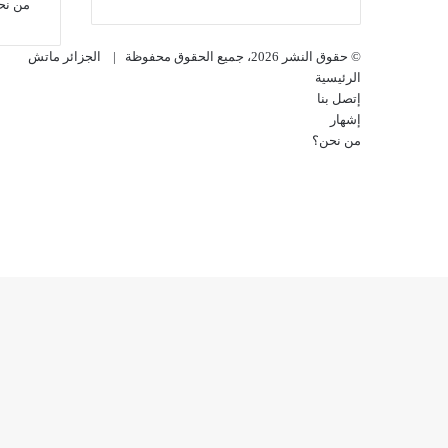
الإلكتروني
من نح
© حقوق النشر 2026، جميع الحقوق محفوظة |
الجزائر ماتش
الرئيسية
إتصل بنا
إشهار
من نحن؟
فيسبوك
‫X
‫YouTube
انستقرام
‫X
ڤايبر
فيسبوك
تيلقرام
واتساب
زر
الذهاب
إلى
الأعلى