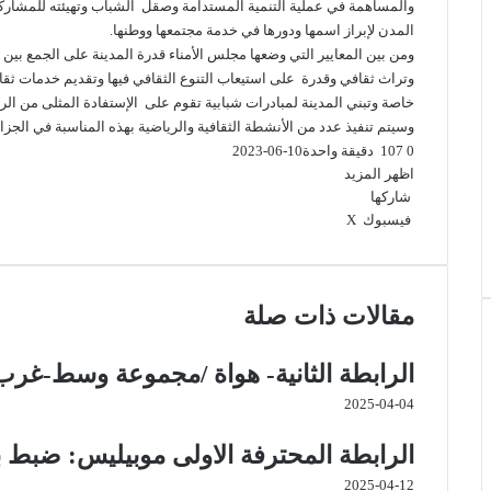
والمساهمة في عملية التنمية المستدامة وصقل الشباب وتهيئته للمشاركة 
المدن لإبراز اسمها ودورها في خدمة مجتمعها ووطنها.
ومن بين المعايير التي وضعها مجلس الأمناء قدرة المدينة على الجمع بين 
وتراث ثقافي وقدرة على استيعاب التنوع الثقافي فيها وتقديم خدمات ثقا
خاصة وتبني المدينة لمبادرات شبابية تقوم على الإستفادة المثلى من الر
وسيتم تنفيذ عدد من الأنشطة الثقافية والرياضية بهذه المناسبة في الجزائر بالتزامن مع الطبعة ا
0
107
دقيقة واحدة
2023-06-10
اظهر المزيد
شاركها
فيسبوك
‫X
ب
و
ت
ڤ
م
ط
ي
ا
ي
ا
ب
ش
ن
ت
ل
ي
ا
ا
ت
ق
ب
س
ر
ع
مقالات ذات صلة
ي
ا
ر
ر
ك
ة
ر
ا
ب
ة
ي
م
ع
الرابطة الثانية- هواة /مجموعة وسط-غرب /الجولة 25/: برن
س
ب
2025-04-04
ت
ر
ا
ل
الرابطة المحترفة الاولى موبيليس: ضبط برنامج
ب
2025-04-12