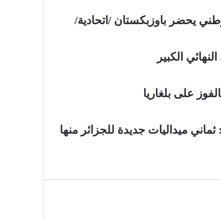
طني يحضر باوزبكستان /اتحادية/
لفوز على بلغاريا
: ثماني ميداليات جديدة للجزائر منها