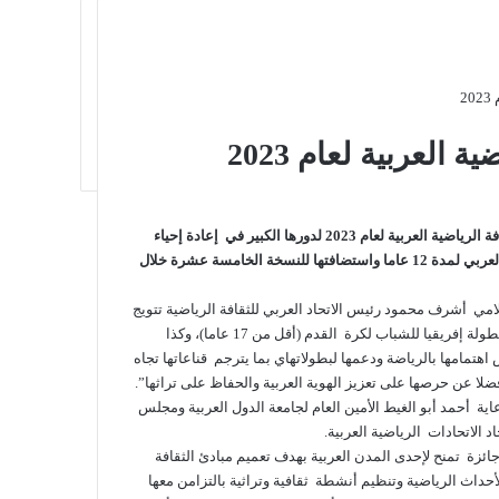
2
العربية لعام 2023
أعلن الاتحاد العربي للثقافة الرياضية عن تتويج الجزائر بلقب عاصمة الثقافة الرياضية العربية لعام 2023 لدورها الكبير في إعادة إحياء
دورة الألعاب الرياضية العربية بعد أن غاب هذا التجمع الرياضي الشبابي العربي لمدة 12 عاما واستضافتها للنسخة الخامسة عشرة خلال
لامي أشرف محمود رئيس الاتحاد العربي للثقافة الرياضية تتويج
الجزائر لاستضافتها بطولة أمم إفريقيا للاعبين المحليين في كرة القدم وبطولة إفريقيا للشباب لكرة القدم (أقل من 17 عاما)، وكذا
اهتمامها بالرياضة ودعمها لبطولاتهاي بما يترجم قناعاتها تجاه
ضلا عن حرصها على تعزيز الهوية العربية والحفاظ على تراثها”.
اية أحمد أبو الغيط الأمين العام لجامعة الدول العربية ومجلس
د الاتحادات الرياضية العربية.
جائزة تمنح لإحدى المدن العربية بهدف تعميم مبادئ الثقافة
أحداث الرياضية وتنظيم أنشطة ثقافية وتراثية بالتزامن معها