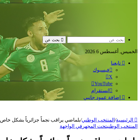
بحث عن
الخميس, أغسطس 6 2026
تابعنا
فيسبوك
‫X
‫YouTube
انستقرام
إضافة عمود جانبي
الرئيسية
/
المنتخب الوطني
/
بلماضي يراقب نجماً جزائرياً بشكل خاص.
المنتخب الوطني
تحت المجهر
في الواجهة