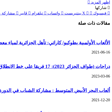
اظهر المزيد
شاركها
فيسبوك
‫X
بينتيريست
واتساب
تيلقرام
ڤايبر
مشاركة عب
مقالات ذات صلة
الألعاب الأولمبية بطوكيو/ كاراتي: تأهل الجزائرية لمياء معطوب ( + 61 كلغ) رسميا الى الم
2021-06-16
دراجات (طواف الجزائر 2023): 17 فريقا على خط الانطلاق
2023-03-06
ألعاب البحر الأبيض المتوسط : مشاركة الشباب في الدورة ا
2021-12-20