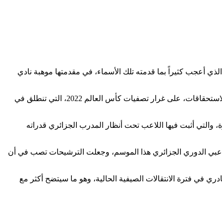
الذي أعجب كثيراً بما قدمته تلك الأسماء، في مقدمتها موهبة نادي
جمال بلماضي أصبح يراقب اللاعب عبد القهار قادري بشكل خاص، نظراً للإمكانات التي يتمتع بها وتسمح له باللعب للمنتخب الأول في قادم الاستحقاقات، على غرار تصفيات كأس العالم 2022، التي تنطلق في
 والتي أثبت فيها اللاعب تحت أنظار المدرب الجزائري قدراته
 أحد أفضل لاعبي الدوري الجزائري هذا الموسم، وجعلت الترشيحات تصب في أن
ي في فترة الانتقالات الصيفية الحالية، وهو ما سيتضح أكثر مع