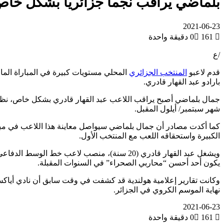
بلماضي يراقب نجماً جزائرياً بشكل خاص
2021-06-23
161
0
دقيقة واحدة
/ع
قدم لاعبو
المنتخب الجزائري
المحلي مستويات كبيرة في المباراة الماض
بارادو عبد القهار قادري.
شهر سبتمبر/ أيلول المقبل.
كما أكدت مصادر أن جمال بلماضي سيواصل معاينة هذا اللاعب في مباريا
الكبيرة واستحقاقه اللعب مع المنتخب الأول.
ويشغل عبد القهار قادري (20 سنة)، منصب لاعب
يكون أحد أحسن “محاربي الصحراء” في السنوات المقبلة.
وكانت تقارير إعلامية هولندية قد كشفت في وقت سابق أن نادي أياكس 
نهاية الموسم الكروي في الجزائر.
2021-06-23
161
0
دقيقة واحدة