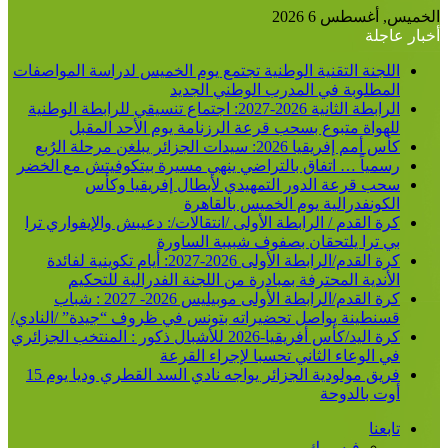
الخميس, أغسطس 6 2026
أخبار عاجلة
اللجنة التقنية الوطنية تجتمع يوم الخميس لدراسة المواصفات
المطلوبة في المدرب الوطني الجديد
الرابطة الثانية 2026-2027: اجتماع تنسيقي للرابطة الوطنية
للهواة متبوع بسحب قرعة الرزنامة يوم الأحد المقبل
كأس أمم إفريقيا 2026: سيدات الجزائر يبلغن مرحلة الرُبع
رسمياً … اتفاق بالتراضي ينهي مسيرة بيتكوفيتش مع الخضر
سحب قرعة الدور التمهيدي لأبطال إفريقيا وكأس
الكونفدرالية يوم الخميس بالقاهرة
كرة القدم / الرابطة الأولى /انتقالات/: دعيبش والإيفواري ترا
بي ترا يلتحقان بصفوف شبيبة الساورة
كرة القدم/الرابطة الأولى 2026-2027: أيام تكوينية لفائدة
الأندية المحترفة بمبادرة من اللجنة الفدرالية للتحكيم
كرة القدم/الرابطة الأولى موبيليس 2026- 2027 : شباب
قسنطينة يواصل تحضيراته بتونس في ظروف “جيدة” /النادي/
كرة اليد/كأس أفريقيا-2026 للأشبال ذكور : المنتخب الجزائري
في الوعاء الثاني تحسبا لإجراء القرعة
فريق مولودية الجزائر يواجه نادي السد القطري وديا يوم 15
أوت بالدوحة
تابعنا
فيسبوك