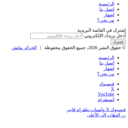
الرئيسية
إتصل بنا
إشهار
من نحن؟
إشترك في القائمة البريدية
أدخل بريدك الإلكتروني
© حقوق النشر 2026، جميع الحقوق محفوظة |
الجزائر ماتش
الرئيسية
إتصل بنا
إشهار
من نحن؟
فيسبوك
‫X
‫YouTube
انستقرام
فيسبوك
‫X
واتساب
تيلقرام
ڤايبر
زر الذهاب إلى الأعلى