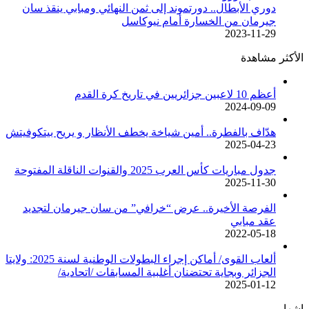
دوري الأبطال.. دورتموند إلى ثمن النهائي ومبابي ينقذ سان
جيرمان من الخسارة أمام نيوكاسل
2023-11-29
الأكثر مشاهدة
أعظم 10 لاعبين جزائريين في تاريخ كرة القدم
2024-09-09
هدّاف بالفطرة.. أمين شياخة يخطف الأنظار و يريح بيتكوفيتش
2025-04-23
جدول مباريات كأس العرب 2025 والقنوات الناقلة المفتوحة
2025-11-30
الفرصة الأخيرة.. عرض “خرافي” من سان جيرمان لتجديد
عقد مبابي
2022-05-18
ألعاب القوى/ أماكن إجراء البطولات الوطنية لسنة 2025: ولايتا
الجزائر وبجاية تحتضنان أغلبية المسابقات /اتحادية/
2025-01-12
إشهار