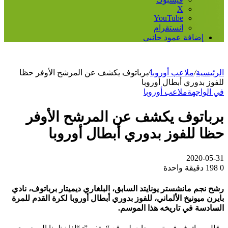
‫X
‫YouTube
انستقرام
إضافة عمود جانبي
الرئيسية
/
ملاعب أوروبا
/
برباتوف يكشف عن المرشح الأوفر حظا
للفوز بدوري أبطال أوروبا
في الواجهة
ملاعب أوروبا
برباتوف يكشف عن المرشح الأوفر
حظا للفوز بدوري أبطال أوروبا
2020-05-31
0
198
دقيقة واحدة
رشح نجم مانشستر يونايتد السابق، البلغاري ديميتار برباتوف، نادي
بايرن ميونيخ الألماني، للفوز بدوري أبطال أوروبا لكرة القدم للمرة
السادسة في تاريخه هذا الموسم.