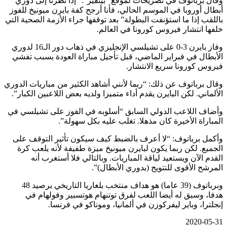
وقال برباتوف في تصريحات لموقع “بيتفير”: “إذا نظرنا إلى دوري
أبطال أوروبا في الموسم الحالي، فأنا أرجح كفة بايرن ميونيخ للفوز
باللقب إذا ما استؤنفت البطولة” بعد توقفها جراء الأزمة الصحية التي
خلفها انتشار فيروس كورونا في العالم.
وفاز بايرن 3-0 على تشيلسي الإنجليزي في ذهاب دور الـ16 لدوري
الأبطال في فبراير الماضي، قبل تأجيل مباراة العودة بسبب تفشي
فيروس كورونا سريع الانتشار.
وقال برباتوف عن ذلك: “ربما لأنني أشاهد الكثير من مباريات الدوري
الألماني. لكن البايرن يقدم أداء متميزا ولديه بعض اللاعبين الكبار”.
وأضاف اللاعب الدولي السابق “أسلوبه في الفوز على تشيلسي في
المباراة الأخيرة كان مذهلا. تغلب عليه بكل سهولة”.
وأكمل برباتوف: “لا أعرف بالضبط كيف سيكون تأثير التوقف على
الجميع. لكن ربما يكون لبايرن ميونيخ ميزة طفيفة لأنه يلعب كرة
القدم الآن ويستعيد لياقة المباريات. وبالتالي فلا أستغرب أنه
المرشح الأقوى للتتويج (بدوري الأبطال)”.
وبرباتوف (39 عاما) هو هداف منتخب بلغاريا التاريخي برصيد 48
هدفا، وسبق له أيضا اللعب لفرق توتنهام هوتسبير وفولهام في
إنجلترا، وباير ليفركوزن في ألمانيا، وموناكو في فرنسا.
2020-05-31