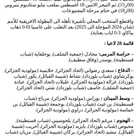
(00ر15), ثم النيجر الاثنين 18 اغسطس بملعب نيايو ستاديوم بنيروبي
(00ر18) في ختام مرحلة المجموعات.
واقتطع المنتخب المحلي تأشيرة تأهله الى البطولة الافريقية للأمم
(شان-2024 المؤجلة الى 2025) بعد التغلب على غامبيا (0-0 ذهاب
بباكاو, 3-0 اياب بعنابة).
قائمة 28 لاعبا :
– حراسة المرمى:
مجادل (جمعية الشلف), بوحلفاية (شباب
قسنطينة), بوسدر (وفاق سطيف).
– الدفاع :
سعدي رضواني (اتحاد الجزائر), حلايمية (مولودية الجزائر),
بوكرشاوي (شباب بلوزداد), نشاط (شبيبة القبائل), بكور (شباب
بلوزداد), غزالة (مولودية الجزائر), عليلات (اتحاد الجزائر), عبادة
(جمعية الشلف), خاسف (شباب بلوزداد), شتي (اتحاد الجزائر).
– وسط الميدان :
بوراس (مولودية الجزائر), مرباح (شباب
قسنطينة), بن غيث (شباب بلوزداد), بوجمعة (شبيبة القبائل), بن
خماسة (مولودية الجزائر), دراوي (مولودية الجزائر).
– الهجوم :
مرغم (اتحاد الجزائر), بلحوسيني (شباب قسنطينة),
محيوص (شباب بلوزداد), بايزيد (مولودية الجزائر), أخريب (شبيبة
القبائل), مشيد (اتحاد الجزائر), بركان (شبيبة القبائل), مزيان (شباب