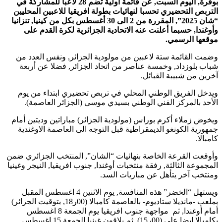
بوقرة, اليوم السبت, عن قائمة أولية تضم 28 لاعبا للمشاركة في
التربص التحضيري تحسبا لنهائيات بطولة افريقيا للاعبين المحليين
“شان 2025”, المقررة من 2 الى 30 أغسطس بكل من كينيا, تنزانيا
وأوغندا, حسبما أعلنت عنه الاتحادية الجزائرية لكرة القدم على
موقعها الرسمي.
وضمت القائمة ستة لاعبين من مولودية الجزائر, ونفس العدد من
شباب بلوزداد, وخمسة عناصر من اتحاد الجزائر, فضلا عن أربعة
آخرين من شبيبة القبائل.
ويدخل الفريق الوطني المحلي في تربص تحضيري ابتداء من يوم
الأحد بالمركز الفني الوطني بسيدي موسى (الجزائر العاصمة).
ويخوض زملاء أكرم بوراس (مولودية الجزائر) مباراتين وديتين أمام
جمهورية الكونغو الديمقراطية قبل التوجه الى العاصمة الاوغندية
كامبالا.
وأوقعت القرعة الخاصة بنهائيات “الشان”, المنتخب الجزائري ضمن
المجموعة الثالثة, رفقة منتخبات أوغندا, جنوب افريقيا, النيجر وغينيا
ومنتخب آخر يتأهل عن مباريات السد.
ويستهل “الخضر” هذه المنافسة, يوم الاثنين 4 اغسطس المقبل
بملعب -مانديلا ستاديوم- بالعاصمة كامبالا (00ر18, بتوقيت الجزائر)
أمام أوغندا, ثم مواجهة جنوب افريقيا يوم الجمعة 8 اغسطس
بكامبالا ايضا على (00ر15), ثم يلاقون غينيا الجمعة 15 اغسطس