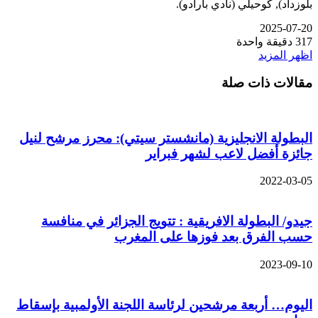
بلوزداد), كوحيلي (نادي بارادو).
2025-07-20
317
دقيقة واحدة
اظهر المزيد
مقالات ذات صلة
البطولة الانجليزية (مانشستر سيتي): محرز مرشح لنيل
جائزة أفضل لاعب لشهر فبراير
2022-03-05
جيدو/ البطولة الافريقية : تتويج الجزائر في منافسة
حسب الفرق بعد فوزها على المغرب
2023-09-10
اليوم… أربعة مرشحين لرئاسة اللجنة الأولمبية بإسقاط