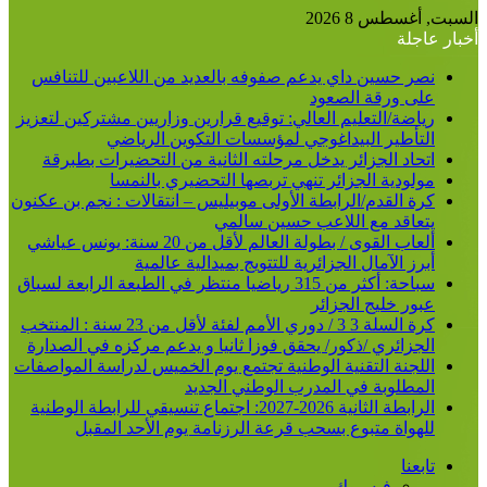
السبت, أغسطس 8 2026
أخبار عاجلة
نصر حسين داي يدعم صفوفه بالعديد من اللاعبين للتنافس
على ورقة الصعود
رياضة/التعليم العالي: توقيع قرارين وزاريين مشتركين لتعزيز
التأطير البيداغوجي لمؤسسات التكوين الرياضي
اتحاد الجزائر يدخل مرحلته الثانية من التحضيرات بطبرقة
مولودية الجزائر تنهي تربصها التحضيري بالنمسا
كرة القدم/الرابطة الأولى موبيليس – انتقالات : نجم بن عكنون
يتعاقد مع اللاعب حسين سالمي
ألعاب القوى / بطولة العالم لأقل من 20 سنة: يونس عياشي
أبرز الآمال الجزائرية للتتويج بميدالية عالمية
سباحة: أكثر من 315 رياضيا منتظر في الطبعة الرابعة لسباق
عبور خليج الجزائر
كرة السلة 3 3 / دوري الأمم لفئة لأقل من 23 سنة : المنتخب
الجزائري /ذكور/ يحقق فوزا ثانيا و يدعم مركزه في الصدارة
اللجنة التقنية الوطنية تجتمع يوم الخميس لدراسة المواصفات
المطلوبة في المدرب الوطني الجديد
الرابطة الثانية 2026-2027: اجتماع تنسيقي للرابطة الوطنية
للهواة متبوع بسحب قرعة الرزنامة يوم الأحد المقبل
تابعنا
فيسبوك