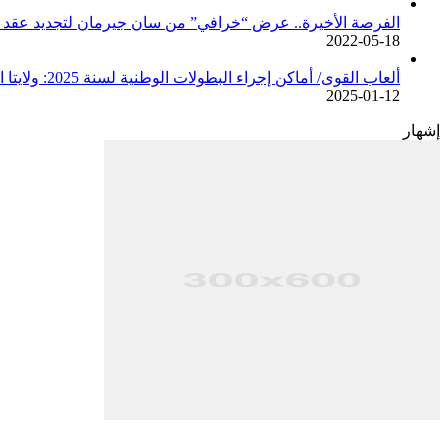
الفرصة الأخيرة.. عرض “خرافي” من سان جيرمان لتجديد عقد م
2022-05-18
ألعاب القوى/ أماكن إجراء البطولات الوطنية لسنة 2025: ولايتا الجزائر وبجاية تحتضنان أغلبية المسابقات /اتحادية/
2025-01-12
إشهار