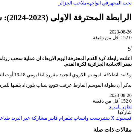
تحت المجهر
في الواجهة
ملاعب الجزائر
الرابطة المحترفة الاولى (2023-2024): سحب الرزنامة يوم غد الخميس
2023-08-26
0
152
أقل من دقيقة
/ع
اعلنت رابطة كرة القدم المحترفة اليوم
الاربعاء ان عملية سحب رزنام
بمقر
الاتحادية الجزائرية لكرة القدم
.
وكانت انطلاقة الموسم الكروي الجديد مقررة انفا يومي 18-19 أوت الفارط ثم أجلت إلى 8-9 سبتمبر قبل ان يتم تحديد تاريخ 15-16 سبتمبر المقبل موعدا جديدا لبداية بطولة الرابطة الاولى المحترفة موبيليس.
يذكر أن بطولة الموسم الفارط عرفت تتويج شباب بلوزداد بلقبها للمرة 
2023-08-26
0
152
أقل من دقيقة
اظهر المزيد
شاركها
فيسبوك
‫X
بينتيريست
واتساب
تيلقرام
ڤايبر
مشاركة عبر البريد
طباعة
مقالات ذات صلة