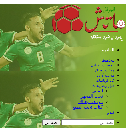
القائمة
الرئيسية
المنتخب الوطني
ملاعب الجزائر
ملاعب أوروبا
كل الرياضات
حوار وتصريحات
الملف
تحت المجهر
من هنا وهناك
كتاب تحت الطبع
فيديو
بحث عن