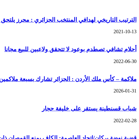
الترتيب التاريخي لهدافي المنتخب الجزائري : محرز يلتحق بمناد 
2021-10-13
أحلام تشافي تصطدم بوعود لا تتحقق ولاعبين للبيع مجانا
2022-06-30
ملاكمة – كأس ملك الأردن : الجزائر تشارك بسبعة ملاكمين
2026-01-31
شباب قسنطينة يستقر على خليفة حجار
2022-02-28
قضية نهضة بركان/اتحاد العاصمة: الكاف يمنع القمصان ذا