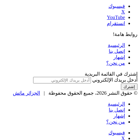
فيسبوك
‫X
‫YouTube
انستقرام
روابط هامة!
الرئيسية
إتصل بنا
إشهار
من نحن؟
إشترك في القائمة البريدية
أدخل بريدك الإلكتروني
© حقوق النشر 2026، جميع الحقوق محفوظة |
الجزائر ماتش
الرئيسية
إتصل بنا
إشهار
من نحن؟
فيسبوك
‫X