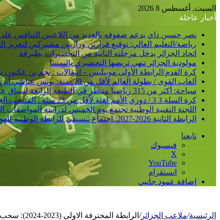
السبت, أغسطس 8 2026
أخبار عاجلة
نصر حسين داي يدعم صفوفه بالعديد من اللاعبين للتنافس على
رياضة/التعليم العالي: توقيع قرارين وزاريين مشتركين لتعزيز 
اتحاد الجزائر يدخل مرحلته الثانية من التحضيرات بطبرقة
مولودية الجزائر تنهي تربصها التحضيري بالنمسا
كرة القدم/الرابطة الأولى موبيليس – انتقالات : نجم بن عكنون
ألعاب القوى / بطولة العالم لأقل من 20 سنة: يونس عياشي أبرز الآمال الجزائرية للتتويج بميدالية عالمية
سباحة: أكثر من 315 رياضيا منتظر في الطبعة الرابعة لسباق عبور خليج الجزائر
كرة السلة 3 3 / دوري الأمم لفئة لأقل من 23 سنة : المنتخب الجزائري /ذكور/ يحقق فوزا ثانيا و يدعم مركزه في الصدارة
اللجنة التقنية الوطنية تجتمع يوم الخميس لدراسة المواصفات ا
الرابطة الثانية 2026-2027: اجتماع تنسيقي للرابطة الوطنية للهواة متبوع بسحب قرعة الرزنامة يوم الأحد المقبل
تابعنا
فيسبوك
‫X
‫YouTube
انستقرام
إضافة عمود جانبي
الرئيسية
/
ملاعب الجزائر
/
الرابطة المحترفة الاولى (2023-2024): سحب الرزنامة يوم غد الخميس