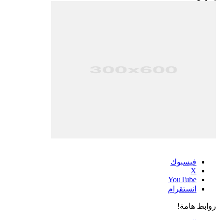
فيسبوك
‫X
‫YouTube
انستقرام
روابط هامة!