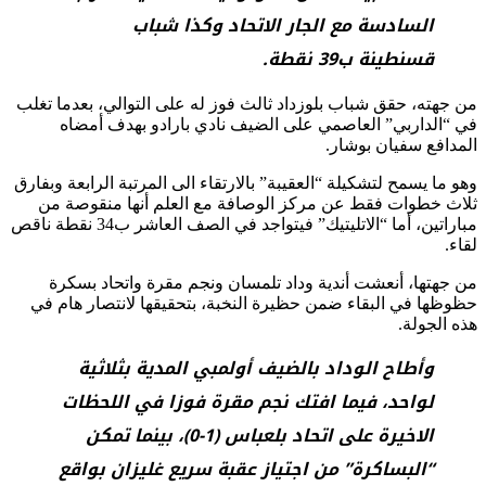
السادسة مع الجار الاتحاد وكذا شباب
قسنطينة ب39 نقطة.
من جهته، حقق شباب بلوزداد ثالث فوز له على التوالي، بعدما تغلب
في “الداربي” العاصمي على الضيف نادي بارادو بهدف أمضاه
المدافع سفيان بوشار.
وهو ما يسمح لتشكيلة “العقيبة” بالارتقاء الى المرتبة الرابعة وبفارق
ثلاث خطوات فقط عن مركز الوصافة مع العلم أنها منقوصة من
مباراتين، أما “الاتليتيك” فيتواجد في الصف العاشر ب34 نقطة ناقص
لقاء.
من جهتها، أنعشت أندية وداد تلمسان ونجم مقرة واتحاد بسكرة
حظوظها في البقاء ضمن حظيرة النخبة، بتحقيقها لانتصار هام في
هذه الجولة.
وأطاح الوداد بالضيف أولمبي المدية بثلاثية
لواحد، فيما افتك نجم مقرة فوزا في اللحظات
الاخيرة على اتحاد بلعباس (1-0)، بينما تمكن
“البساكرة” من اجتياز عقبة سريع غليزان بواقع