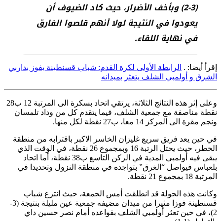
(3-2) وبأخف الأضرار، حيث كاد الضيوف أن
يعودوا في النتيجة لولا أنهم قلصوا الفارق
في نهاية اللقاء.
إقرأ أيضا: .
الرابطة
الأولى
لكرة القدم: شباب قسنطينة يفوز بداربي
الشرق و أولمبي الشلف يتعثر بميدانه
وعلى إثر هذه النتائج الثلاثة، يرتقي اتحاد بسكرة الى المرتبة 12 ب28
نقطة مناصفة مع جمعية الشلف، فيما يتقدم كل من وداد تلمسان
ونجم مقرة الى المركز 14 معا، ب27 نقطة لكل منها.
في حين يعد فريق سريع غليزان الخاسر الاكبر باقترابه من منطقة
الخطر، حيث يحتل الرتبة 16 وبمجموع 26 نقطة، في الوقت الذي
يبقى فيه أولمبي المدية في الركن التاسع ب38 نقطة، أما اتحاد
بلعباس فيواصل “الغرق” بتواجده في منطقة النزول وتحديدا في
المرتبة 18 بمجموع 21 نقطة.
وكانت هذه الجولة قد انطلقت أمس الجمعة، حيث انتزع شباب
قسنطينة فوزا مثيرا من ميدان مضيفه جمعية عين مليلة بنتيجة (3-
2)، في حين تعثر أولمبي الشلف بقواعده أمام نصر حسين داي