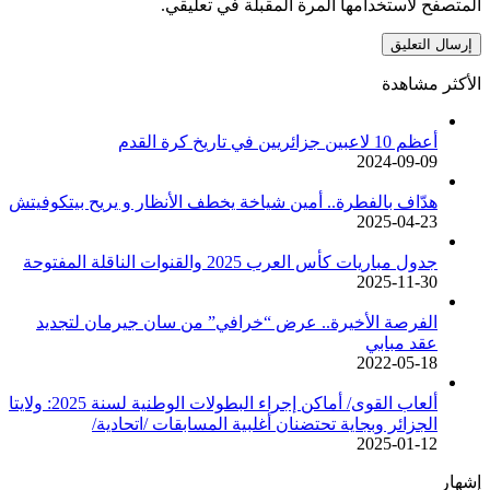
المتصفح لاستخدامها المرة المقبلة في تعليقي.
الأكثر مشاهدة
أعظم 10 لاعبين جزائريين في تاريخ كرة القدم
2024-09-09
هدّاف بالفطرة.. أمين شياخة يخطف الأنظار و يريح بيتكوفيتش
2025-04-23
جدول مباريات كأس العرب 2025 والقنوات الناقلة المفتوحة
2025-11-30
الفرصة الأخيرة.. عرض “خرافي” من سان جيرمان لتجديد
عقد مبابي
2022-05-18
ألعاب القوى/ أماكن إجراء البطولات الوطنية لسنة 2025: ولايتا
الجزائر وبجاية تحتضنان أغلبية المسابقات /اتحادية/
2025-01-12
إشهار