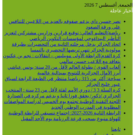
الجمعة, أغسطس 7 2026
أخبار عاجلة
نصر حسين داي يدعم صفوفه بالعديد من اللاعبين للتنافس
على ورقة الصعود
رياضة/التعليم العالي: توقيع قرارين وزاريين مشتركين لتعزيز
التأطير البيداغوجي لمؤسسات التكوين الرياضي
اتحاد الجزائر يدخل مرحلته الثانية من التحضيرات بطبرقة
مولودية الجزائر تنهي تربصها التحضيري بالنمسا
كرة القدم/الرابطة الأولى موبيليس – انتقالات : نجم بن عكنون
يتعاقد مع اللاعب حسين سالمي
ألعاب القوى / بطولة العالم لأقل من 20 سنة: يونس عياشي
أبرز الآمال الجزائرية للتتويج بميدالية عالمية
سباحة: أكثر من 315 رياضيا منتظر في الطبعة الرابعة لسباق
عبور خليج الجزائر
كرة السلة 3 3 / دوري الأمم لفئة لأقل من 23 سنة : المنتخب
الجزائري /ذكور/ يحقق فوزا ثانيا و يدعم مركزه في الصدارة
اللجنة التقنية الوطنية تجتمع يوم الخميس لدراسة المواصفات
المطلوبة في المدرب الوطني الجديد
الرابطة الثانية 2026-2027: اجتماع تنسيقي للرابطة الوطنية
للهواة متبوع بسحب قرعة الرزنامة يوم الأحد المقبل
تابعنا
فيسبوك