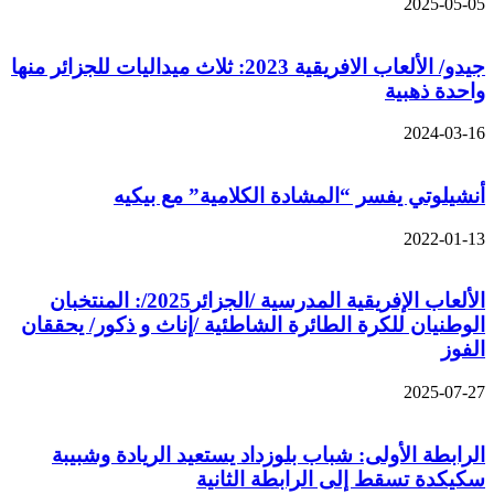
2025-05-05
جيدو/ الألعاب الافريقية 2023: ثلاث ميداليات للجزائر منها
واحدة ذهبية
2024-03-16
أنشيلوتي يفسر “المشادة الكلامية” مع بيكيه
2022-01-13
الألعاب الإفريقية المدرسية /الجزائر2025/: المنتخبان
الوطنيان للكرة الطائرة الشاطئية /إناث و ذكور/ يحققان
الفوز
2025-07-27
الرابطة الأولى: شباب بلوزداد يستعيد الريادة وشبيبة
سكيكدة تسقط إلى الرابطة الثانية