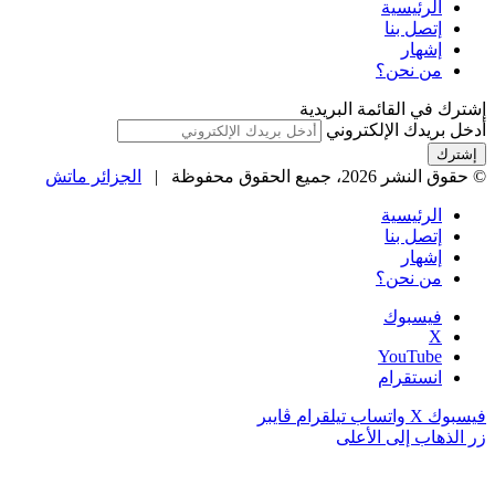
الرئيسية
إتصل بنا
إشهار
من نحن؟
إشترك في القائمة البريدية
أدخل بريدك الإلكتروني
© حقوق النشر 2026، جميع الحقوق محفوظة |
الجزائر ماتش
الرئيسية
إتصل بنا
إشهار
من نحن؟
فيسبوك
‫X
‫YouTube
انستقرام
فيسبوك
‫X
واتساب
تيلقرام
ڤايبر
زر الذهاب إلى الأعلى