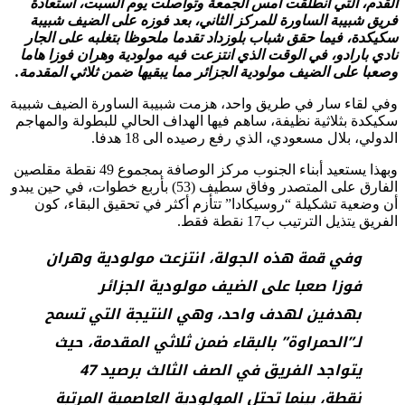
القدم، التي انطلقت أمس الجمعة وتواصلت يوم السبت، استعادة
فريق شبيبة الساورة للمركز الثاني، بعد فوزه على الضيف شبيبة
سكيكدة، فيما حقق شباب بلوزداد تقدما ملحوظا بتغلبه على الجار
نادي بارادو، في الوقت الذي انتزعت فيه مولودية وهران فوزا هاما
وصعبا على الضيف مولودية الجزائر مما يبقيها ضمن ثلاثي المقدمة.
وفي لقاء سار في طريق واحد، هزمت شبيبة الساورة الضيف شبيبة
سكيكدة بثلاثية نظيفة، ساهم فيها الهداف الحالي للبطولة والمهاجم
الدولي، بلال مسعودي، الذي رفع رصيده الى 18 هدفا.
وبهذا يستعيد أبناء الجنوب مركز الوصافة بمجموع 49 نقطة مقلصين
الفارق على المتصدر وفاق سطيف (53) بأربع خطوات، في حين يبدو
أن وضعية تشكيلة “روسيكادا” تتأزم أكثر في تحقيق البقاء، كون
الفريق يتذيل الترتيب ب17 نقطة فقط.
وفي قمة هذه الجولة، انتزعت مولودية وهران
فوزا صعبا على الضيف مولودية الجزائر
بهدفين لهدف واحد، وهي النتيجة التي تسمح
لـ”الحمراوة” بالبقاء ضمن ثلاثي المقدمة، حيث
يتواجد الفريق في الصف الثالث برصيد 47
نقطة، بينما تحتل المولودية العاصمية المرتبة