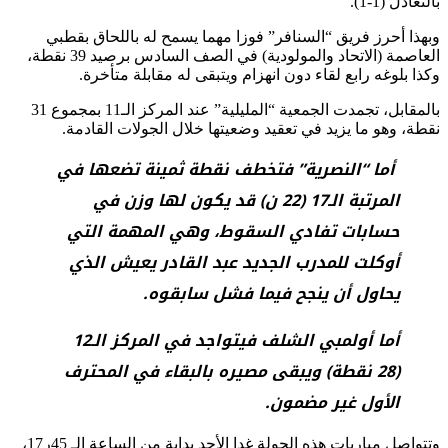
بالتعادل (1-1).
وبهذا أحرز فريق “السنافر” فوزا مهما يسمح له باللحاق بقطبي
العاصمة (الاتحاد والمولودية) في الصف السادس برصيد 39 نقطة،
وكذا بلوغه رابع لقاء دون انهزام ويتبقى له مقابلة متأخرة.
بالمقابل، تجمدت الجمعية “المليلية” عند المركز الـ11 بمجموع 31
نقطة، وهو ما يزيد في تعقيد وضعيتها خلال الجولات القادمة.
أما “النصرية” فتخطف نقطة ثمينة تضعها في
المرتبة الـ17 (22 ن) قد يكون لها وزن في
حسابات تفادي السقوط، وهي المهمة التي
أوكلت للمدرب الجديد عبد القادر يعيش الذي
يحاول أن ينجح فيما فشل سابقوه.
أما أولمبي الشلف فيتواجد في المركز الـ12
(28 نقطة) ويبقى مصيره بالبقاء في المحترف
الأول غير مضمون.
وتتواصل مباريات هذه الجولة غدا الأحد بداية من الساعة الـ 45ر17،