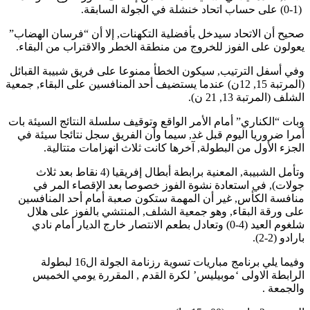
(1-0) على حساب اتحاد خنشلة في الجولة السابقة.
صحيح أن الاتحاد سيدخل بأفضلية التكهنات, إلا أن “فرسان الهضاب”
يعولون على الفوز للخروج من منطقة الخطر والاقتراب من البقاء.
وفي أسفل الترتيب, سيكون الخطأ ممنوعا على فريق شبيبة القبائل
(المرتبة 15, 12ن) عندما يستضيف أحد المنافسين على البقاء, جمعية
الشلف (المرتبة 13, 21 ن).
وبات “الكناري” أمام الأمر الواقع وتوقيف سلسلة النتائج السيئة بات
أمرا ضروريا اليوم قبل غد, سيما وأن الفريق سجل نتائجا سيئة في
الجزء الأول من البطولة, آخرها كانت ثلاث انهزامات متتالية.
وتأمل الشبيبة, المعنية برابطة أبطال إفريقيا (4 نقاط بعد ثلاث
جولات), في استعادة نشوة الفوز خصوصا بعد الإقصاء المر في
منافسة الكأس, غير أن المهمة ستكون صعبة أمام أحد المنافسين
على ورقة البقاء, وهو جمعية الشلف, المنتشي بالفوز على هلال
شلغوم العيد (4-0) وتعادل بطعم الانتصار خارج الديار أمام نادي
بارادو (2-2).
وفيما يلي برنامج مباريات تسوية رزنامة الجولة ال16 لبطولة
الرابطة الاولى ‘موبيليس’ لكرة القدم , المقررة يومي الخميس
والجمعة .