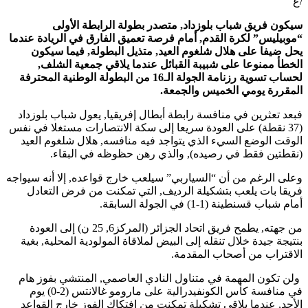
/ع
سيكون فريق شباب بلوزداد, متصدر بطولة الرابطة الأولى
“موبيليس” لكرة القدم, أمام فرصة تعميق الفارق في الريادة عندما
يحل ضيفا على هلال شلغوم العيد, متذيل البطولة, فيما سيكون
الخطأ ممنوعا على شبيبة القبائل عندما يلاقي جمعية الشلف,
لحساب تسوية رزنامة الجولة الـ16 من البطولة الوطنية المحترفة
المقررة يومي الخميس والجمعة.
فبعد تعثرين في منافسة رابطة أبطال إفريقيا, يعول شباب بلوزداد
(37 نقطة) على العودة سريعا إلى سكة الانتصارات مستغلا في نفس
الوقت الوضع السيء الذي يتواجد فيه منافسه, هلال شلغوم العيد
(نقطتين فقط في رصيده), والذي رهن حظوظه في البقاء.
وعلى الرغم من أن “السياربي” سيلعب خارج قواعده, إلا أنه سيواجه
فريقا بات يلعب بتشكيلة الرديف, التي تمكنت من فرض التعادل
أمام شباب قسنطينة (1-1) في الجولة السابقة.
من جهته, يطمح فريق اتحاد الجزائر (المركز6, 25 ن) إلى العودة
بنتيجة جيدة خلال تنقله إلى البيض لملاقاة المولودية المحلية, بغية
الاقتراب من أصحاب المقدمة.
ولن تكون المهمة في متناول النادي العاصمي, المنتشي بفوز هام
في منافسة كأس الكونفيدرالية على مارومو غالانتس (2-0) يوم
الأحد, عندما يلاقي تشكيلة تمكنت من إفتكاك الفوز خارج القواعد