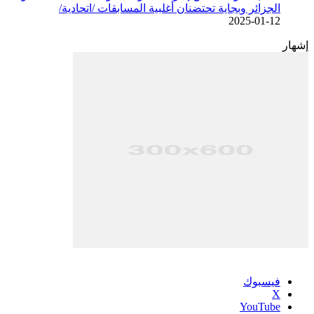
الجزائر وبجاية تحتضنان أغلبية المسابقات /اتحادية/
2025-01-12
إشهار
فيسبوك
‫X
‫YouTube