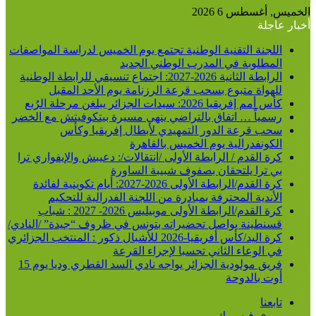
الخميس, أغسطس 6 2026
أخبار عاجلة
اللجنة التقنية الوطنية تجتمع يوم الخميس لدراسة المواصفات
المطلوبة في المدرب الوطني الجديد
الرابطة الثانية 2026-2027: اجتماع تنسيقي للرابطة الوطنية
للهواة متبوع بسحب قرعة الرزنامة يوم الأحد المقبل
كأس أمم إفريقيا 2026: سيدات الجزائر يبلغن مرحلة الرُبع
رسمياً … اتفاق بالتراضي ينهي مسيرة بيتكوفيتش مع الخضر
سحب قرعة الدور التمهيدي لأبطال إفريقيا وكأس
الكونفدرالية يوم الخميس بالقاهرة
كرة القدم / الرابطة الأولى /انتقالات/: دعيبش والإيفواري ترا
بي ترا يلتحقان بصفوف شبيبة الساورة
كرة القدم/الرابطة الأولى 2026-2027: أيام تكوينية لفائدة
الأندية المحترفة بمبادرة من اللجنة الفدرالية للتحكيم
كرة القدم/الرابطة الأولى موبيليس 2026- 2027 : شباب
قسنطينة يواصل تحضيراته بتونس في ظروف “جيدة” /النادي/
كرة اليد/كأس أفريقيا-2026 للأشبال ذكور : المنتخب الجزائري
في الوعاء الثاني تحسبا لإجراء القرعة
فريق مولودية الجزائر يواجه نادي السد القطري وديا يوم 15
أوت بالدوحة
تابعنا
فيسبوك