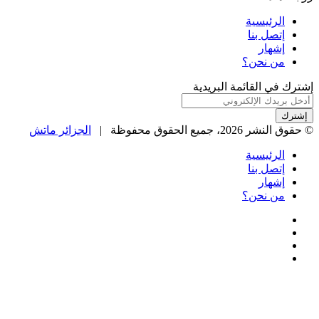
الرئيسية
إتصل بنا
إشهار
من نحن؟
إشترك في القائمة البريدية
أدخل
بريدك
الإلكتروني
© حقوق النشر 2026، جميع الحقوق محفوظة |
الجزائر ماتش
الرئيسية
إتصل بنا
إشهار
من نحن؟
فيسبوك
‫X
‫YouTube
انستقرام
‫X
زر
ڤايبر
تيلقرام
واتساب
فيسبوك
الذهاب
إلى