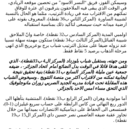
وسيمكن الفوز، فريق “النسر الاسود” من تحصين موقعه الريادي،
في الوقت الذي يبقى فيه الملاحقون يترقبون اي عثرة للوفاق
تمكنهم من الاقتراب منه في ريادة الترتيب، مثلما هو الحال بالنسبة
لشبيبة الساورة (المركز الثاني ب36 نقطة)، المعروف بقوته على
ارضية ميدانه حيث سيسعى لتأكيد ذلك بمناسبة استقباله
اولمبي المدية (المركز السادس ب32 نقطة)، خاصة وانّ الملاحق
شبيبة القبائل(المركز الثالث ب34 نقطة) ستكون مهمته سهلة نسبيا
عند نزوله ضيفا على متذيل الترتيب شباب برج بوعريريج الذي انهى
مرحلة الذهاب برصيد 5 نقاط فقط.
ومن جهته، يستقبل شباب بلوزداد (المركز ال4 ب33نقطة)،- الذي
تلقى هدفا قاتلا في الوقت بدل الضائع امام اتحاد الجزائر- ، ضيفه
جمعية عين مليلة (المركز السابع ب31 نقطة) بنية تحقيق نتيجة
ايجابية تمكنه من لاقتراب اكثر من منصة التتويج . وسيخوض الشباب
هذه المقابلة تحت قيادة مدربه الجديد الصربي زوران مانوجلوفيك
الذي التحق مساء امس الاحد بالجزائر.
أما مولودية وهران (المركز الرابع ب33 نقطة)، المنتشية بتأهلها الى
الدور ربع النهائي من كاس الرابطة على حساب سريع غيليزان (1-0)،
فستسعى الى الحفاظ على ديناميكية الانتصارات بميدانها من خلال
تجاوز عقبة ضيفه العاصمي نصر حسين داي (المركز ال15 ب19
نقطة) .