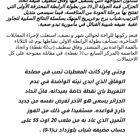
ستكون المواجهة التي يستقبل فيها وفاق سطيف ضيفه اتحاد
الجزائر، قمة الجولة ال20 من بطولة الرابطة المحترفة الأولى التي
تفتتح بها مرحلة العودة من المنافسة، فيما سيسعى متذيل
الترتيب،شباب برج بوعريريج المنهك بسلسلة النتائج السلبية لتجاوز
عقبة ضيفه شبيبة القبائل في مأمورية تبدو صعبة.
فبعد ركونها للراحة لحوالي شهر و نصف، استغلت لإجراء المقابلات
المتأخرة، تستأنف بطولة الرابطة الاولى نشاطها يوم غد الثلاثاء
بالقمة الواعدة بين المتصدر وفاق سطيف (ب42 نقطة) و اتحاد
العاصمة (المركز السابع ب31 نقطة)، في مقابلة مفتوحة على كل
الاحتمالات.
وحتى وان كانت المعطيات تصب في مصلحة
الوفاق الذي ابدى نيته الواضحة في عدم
التفريط باي نقطة خاصة بميدانه، فانّ اتحاد
الجزائر يسعى هو الآخر لفرض نفسه من جديد
خارج قواعده، مستفيدا في ذلك من الفوز
الثمين الذي عاد به من ملعب 20 اوت 55 على
حساب مضيفه شباب بلوزداد ب(1-0) .