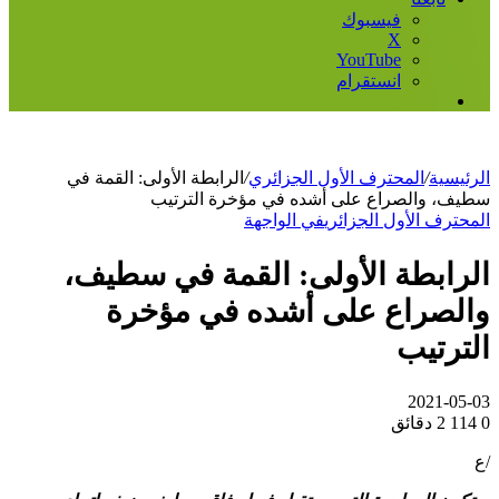
فيسبوك
‫X
‫YouTube
انستقرام
إضافة
عمود
جانبي
الرئيسية
/
المحترف الأول الجزائري
/
الرابطة الأولى: القمة في
سطيف، والصراع على أشده في مؤخرة الترتيب
المحترف الأول الجزائري
في الواجهة
الرابطة الأولى: القمة في سطيف،
والصراع على أشده في مؤخرة
الترتيب
2021-05-03
0
114
2 دقائق
/ع