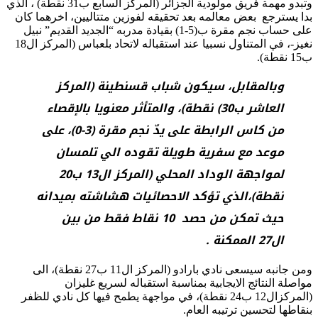
وتبدو مهمة فريق مولودية الجزائر (المركز السابع ب31 نقطة) ، الذي
بدا يسترجع بعض معالمه بعد تحقيقه لفوزين متتاليين، اخرهما كان
على حساب نجم مقرة ب(5-1) بقيادة مدربه “الجديد القديم” نبيل
نغيز-، في المتناول نسبيا عند استقباله لاتحاد بلعباس (المركز ال18
ب15 نقطة).
وبالمقابل، سيكون شباب قسنطينة (المركز
العاشر ب30) نقطة)، والمتأثر معنويا بالإقصاء
من كاس الرابطة على يدّ نجم مقرة (3-0)، على
موعد مع سفرية طويلة تقوده الي تلمسان
لمواجهة الوداد المحلي (المركز ال13 ب20
نقطة)،الذي تؤكد الاحصائيات هشاشته بميدانه
حيث تمكن من حصد 10 نقاط فقط من بين
ال27 الممكنة .
ومن جانبه سيسعى نادي بارادو (المركز ال11 ب27 نقطة)، الى
مواصلة النتائج الايجابية بمناسبة استقباله لسريع غليزان
(المركزال12 ب24 نقطة)، في مواجهة يطمح فيها كل نادي للظفر
بنقاطها لتحسين ترتيبه العام.