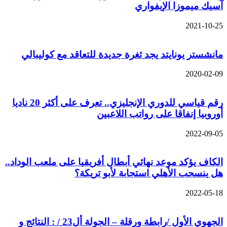
آسيك ميموزا الإيفواري
2021-10-25
مانشستر يونايتد يجد ثغرة جديدة للتعاقد مع كوليبالي
2020-02-09
رقم قياسي للدوري الإنجليزي.. تعرف على أكثر 20 ناديا
أوروبيا إنفاقا على رواتب اللاعبين
2022-09-05
الكاف يؤكد موعد نهائي أبطال أفريقيا على ملعب الوداد..
هل ينسحب الأهلي استجابة لأبو تريكة؟
2022-05-18
الجهوي الأول /رابطة ورقلة – الجولة أل23 / : النتائج و