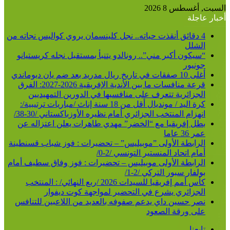
عن
السبت, أغسطس 8 2026
أخبار عاجلة
4 دقائق أنقذت حياته.. نجل كلينسمان يروي كواليس نجاته من
الشلل
“سيكون أكبر مني”.. رونالدو يتنبأ بمستقبل نجله كريستيانو
جونيور
أغلى 10 صفقات في تاريخ ريال مدريد بعد ضم يان ديوماندي
قرعة منافسات ما بين الأندية الإفريقية 2026-2027: الفرق
الجزائرية تتعرف على منافسيها في الدورين التمهيديين
كرة اليد / مونديال أقل من 18 سنة إناث /مباريات ترتيبية/:
انهزام المنتخب الجزائري أمام نظيره الأوزباكستاني /30-38/
بطل إفريقيا مع “الخضر” مهدي طاهرات يعلن اعتزاله عن
عمر 36 عاما
الرابطة الأولى ”موبيليس” – تحضيرات : فوز شباب قسنطينة
أمام اتحاد المنستير التونسي /2-0/
الرابطة الأولى موبيليس – تحضيرات : فوز وفاق سطيف أمام
بولفار سبور التركي /2-1/
كأس أمم إفريقيا للسيدات 2026 /ربع النهائي/ : المنتخب
الجزائري يشرع في التحضير لمواجهة كوت ديفوار
نصر حسين داي يدعم صفوفه بالعديد من اللاعبين للتنافس
على ورقة الصعود
تابعنا