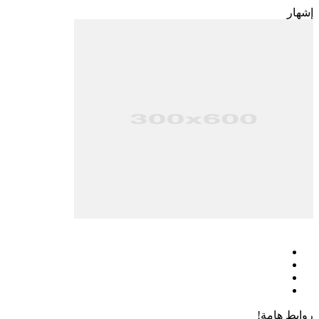
إشهار
فيسبوك
‫X
‫YouTube
انستقرام
روابط هامة!