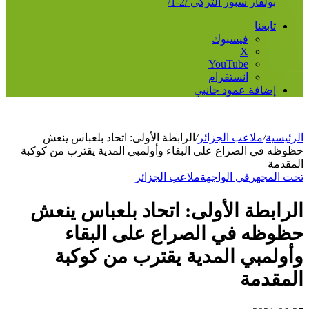
بولفار سبور التركي /2-1/
تابعنا
فيسبوك
‫X
‫YouTube
انستقرام
إضافة عمود جانبي
الرئيسية
/
ملاعب الجزائر
/
الرابطة الأولى: اتحاد بلعباس ينعش
حظوظه في الصراع على البقاء وأولمبي المدية يقترب من كوكبة
المقدمة
تحت المجهر
في الواجهة
ملاعب الجزائر
الرابطة الأولى: اتحاد بلعباس ينعش
حظوظه في الصراع على البقاء
وأولمبي المدية يقترب من كوكبة
المقدمة