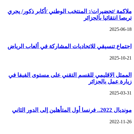
ملاكمة /تحضيرات/: المنتخب الوطني /أكابر ذكور/ يجري
تربصا انتقائيا بالجزائر
2025-06-18
اجتماع تنسيقي للاتحاديات المشاركة في ألعاب الرياض
2025-10-21
الممثل الاقليمي للقسم التقني على مستوى الفيفا في
زيارة عمل بالجزائر
2025-03-31
مونديال 2022.. فرنسا أول المتأهلين إلى الدور الثاني
2022-11-26