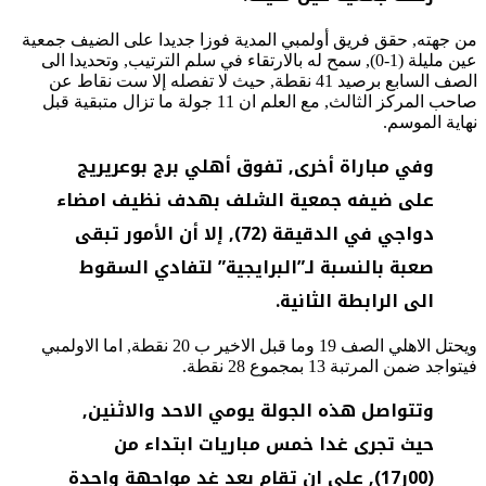
من جهته, حقق فريق أولمبي المدية فوزا جديدا على الضيف جمعية
عين مليلة (1-0), سمح له بالارتقاء في سلم الترتيب, وتحديدا الى
الصف السابع برصيد 41 نقطة, حيث لا تفصله إلا ست نقاط عن
صاحب المركز الثالث, مع العلم ان 11 جولة ما تزال متبقية قبل
نهاية الموسم.
وفي مباراة أخرى, تفوق أهلي برج بوعريريج
على ضيفه جمعية الشلف بهدف نظيف امضاء
دواجي في الدقيقة (72), إلا أن الأمور تبقى
صعبة بالنسبة لـ”البرايجية” لتفادي السقوط
الى الرابطة الثانية.
ويحتل الاهلي الصف 19 وما قبل الاخير ب 20 نقطة, اما الاولمبي
فيتواجد ضمن المرتبة 13 بمجموع 28 نقطة.
وتتواصل هذه الجولة يومي الاحد والاثنين,
حيث تجرى غدا خمس مباريات ابتداء من
(00ر17), على ان تقام بعد غد مواجهة واحدة