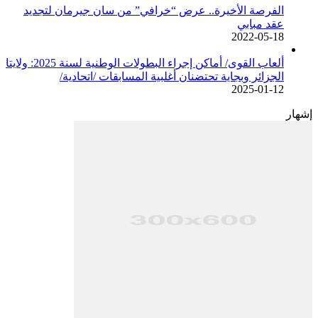
الفرصة الأخيرة.. عرض “خرافي” من سان جيرمان لتجديد
عقد مبابي
2022-05-18
ألعاب القوى/ أماكن إجراء البطولات الوطنية لسنة 2025: ولايتا
الجزائر وبجاية تحتضنان أغلبية المسابقات /اتحادية/
2025-01-12
إشهار