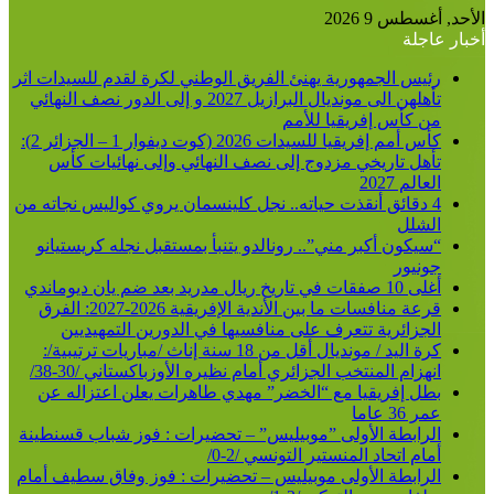
الأحد, أغسطس 9 2026
أخبار عاجلة
رئيس الجمهورية يهنئ الفريق الوطني لكرة لقدم للسيدات اثر
تأهلهن الى مونديال البرازيل 2027 و إلى الدور نصف النهائي
من كأس إفريقيا للأمم
كأس أمم إفريقيا للسيدات 2026 (كوت ديفوار 1 – الجزائر 2):
تأهل تاريخي مزدوج إلى نصف النهائي وإلى نهائيات كأس
العالم 2027
4 دقائق أنقذت حياته.. نجل كلينسمان يروي كواليس نجاته من
الشلل
“سيكون أكبر مني”.. رونالدو يتنبأ بمستقبل نجله كريستيانو
جونيور
أغلى 10 صفقات في تاريخ ريال مدريد بعد ضم يان ديوماندي
قرعة منافسات ما بين الأندية الإفريقية 2026-2027: الفرق
الجزائرية تتعرف على منافسيها في الدورين التمهيديين
كرة اليد / مونديال أقل من 18 سنة إناث /مباريات ترتيبية/:
انهزام المنتخب الجزائري أمام نظيره الأوزباكستاني /30-38/
بطل إفريقيا مع “الخضر” مهدي طاهرات يعلن اعتزاله عن
عمر 36 عاما
الرابطة الأولى ”موبيليس” – تحضيرات : فوز شباب قسنطينة
أمام اتحاد المنستير التونسي /2-0/
الرابطة الأولى موبيليس – تحضيرات : فوز وفاق سطيف أمام