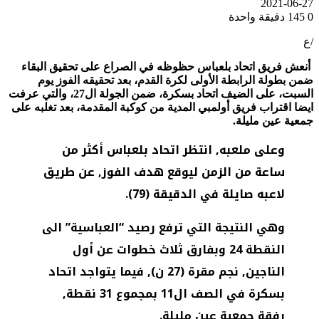
2021-06-27
0
145
دقيقة واحدة
/ع
أنعش فريق اتحاد بلعباس حظوظه في الصراع على تحقيق البقاء
ضمن بطولة الرابطة الأولى لكرة القدم، بعد تحقيقه الفوز يوم
السبت، على الضيف اتحاد بسكرة، ضمن الجولة ال27، والتي عرفت
ايضا اقتراب فريق أولمبي المدية من كوكبة المقدمة، بعد تغلبه على
جمعية عين مليلة.
وعلى ملعبه, انتظر اتحاد بلعباس أكثر من
ساعة من الزمن ليوقع هدف الفوز, عن طريق
لاعبه صايلة في الدقيقة (79).
وهي النتيجة التي ترفع رصيد “العباسية” الى
النقطة 24 وبفارق ثلاث خطوات عن أول
الناجين, نجم مقرة (27 ن), فيما يتواجد اتحاد
بسكرة في الصف ال11 بمجموع 31 نقطة,
رفقة جمعية عين مليلة.