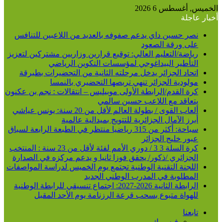
الخميس, أغسطس 6 2026
أخبار عاجلة
نصر حسين داي يدعم صفوفه بالعديد من اللاعبين للتنافس
على ورقة الصعود
رياضة/التعليم العالي: توقيع قرارين وزاريين مشتركين لتعزيز
التأطير البيداغوجي لمؤسسات التكوين الرياضي
اتحاد الجزائر يدخل مرحلته الثانية من التحضيرات بطبرقة
مولودية الجزائر تنهي تربصها التحضيري بالنمسا
كرة القدم/الرابطة الأولى موبيليس – انتقالات : نجم بن عكنون
يتعاقد مع اللاعب حسين سالمي
ألعاب القوى / بطولة العالم لأقل من 20 سنة: يونس عياشي
أبرز الآمال الجزائرية للتتويج بميدالية عالمية
سباحة: أكثر من 315 رياضيا منتظر في الطبعة الرابعة لسباق
عبور خليج الجزائر
كرة السلة 3 3 / دوري الأمم لفئة لأقل من 23 سنة : المنتخب
الجزائري /ذكور/ يحقق فوزا ثانيا و يدعم مركزه في الصدارة
اللجنة التقنية الوطنية تجتمع يوم الخميس لدراسة المواصفات
المطلوبة في المدرب الوطني الجديد
الرابطة الثانية 2026-2027: اجتماع تنسيقي للرابطة الوطنية
للهواة متبوع بسحب قرعة الرزنامة يوم الأحد المقبل
تابعنا
فيسبوك