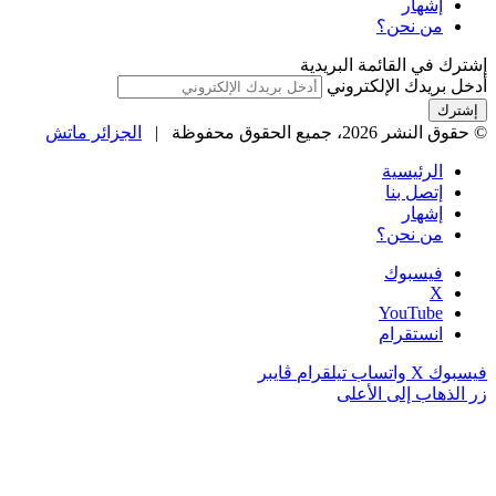
إشهار
من نحن؟
إشترك في القائمة البريدية
أدخل بريدك الإلكتروني
© حقوق النشر 2026، جميع الحقوق محفوظة |
الجزائر ماتش
الرئيسية
إتصل بنا
إشهار
من نحن؟
فيسبوك
‫X
‫YouTube
انستقرام
فيسبوك
‫X
واتساب
تيلقرام
ڤايبر
زر الذهاب إلى الأعلى