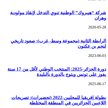
شركة “هيبروك” الوطنية تنوي التدخل لإنقاذ مولودية
وهران
2020-05-28
الرابطة الثانية (مجموعة وسط- غرب): صعود تاريخي
لنجم بن عكنون
2023-06-03
دورة الجزائر-2025: المنتخب الوطني لأقل من 17 سنة
يفوز على تونس ويتوج بالدورة بالبليدة
2025-06-17
بطولة إفريقيا للمحليين-2022 (تحضيرات): تصريحات
اللاعبين الجزائريين في المنطقة المختلطة