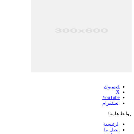
فيسبوك
‫X
‫YouTube
انستقرام
روابط هامة!
الرئيسية
إتصل بنا