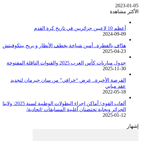
2023-01-05
الأكثر مشاهدة
أعظم 10 لاعبين جزائريين في تاريخ كرة القدم
2024-09-09
هدّاف بالفطرة.. أمين شياخة يخطف الأنظار و يريح بيتكوفيتش
2025-04-23
جدول مباريات كأس العرب 2025 والقنوات الناقلة المفتوحة
2025-11-30
الفرصة الأخيرة.. عرض “خرافي” من سان جيرمان لتجديد
عقد مبابي
2022-05-18
ألعاب القوى/ أماكن إجراء البطولات الوطنية لسنة 2025: ولايتا
الجزائر وبجاية تحتضنان أغلبية المسابقات /اتحادية/
2025-01-12
إشهار