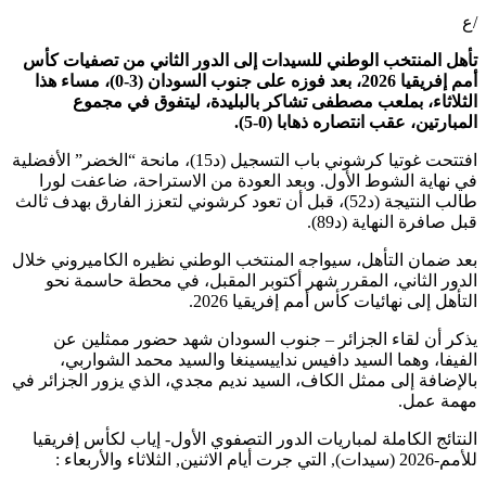
/ع
تأهل المنتخب الوطني للسيدات إلى الدور الثاني من تصفيات كأس
أمم إفريقيا 2026، بعد فوزه على جنوب السودان (3-0)، مساء هذا
الثلاثاء، بملعب مصطفى تشاكر بالبليدة، ليتفوق في مجموع
المبارتين، عقب انتصاره ذهابا (0-5).
افتتحت غوتيا كرشوني باب التسجيل (د15)، مانحة “الخضر” الأفضلية
في نهاية الشوط الأول. وبعد العودة من الاستراحة، ضاعفت لورا
طالب النتيجة (د52)، قبل أن تعود كرشوني لتعزز الفارق بهدف ثالث
قبل صافرة النهاية (د89).
بعد ضمان التأهل، سيواجه المنتخب الوطني نظيره الكاميروني خلال
الدور الثاني، المقرر شهر أكتوبر المقبل، في محطة حاسمة نحو
التأهل إلى نهائيات كأس أمم إفريقيا 2026.
يذكر أن لقاء الجزائر – جنوب السودان شهد حضور ممثلين عن
الفيفا، وهما السيد دافيس نداييسينغا والسيد محمد الشواربي،
بالإضافة إلى ممثل الكاف، السيد نديم مجدي، الذي يزور الجزائر في
مهمة عمل.
النتائج الكاملة لمباريات الدور التصفوي الأول- إياب لكأس إفريقيا
للأمم-2026 (سيدات), التي جرت أيام الاثنين, الثلاثاء والأربعاء :