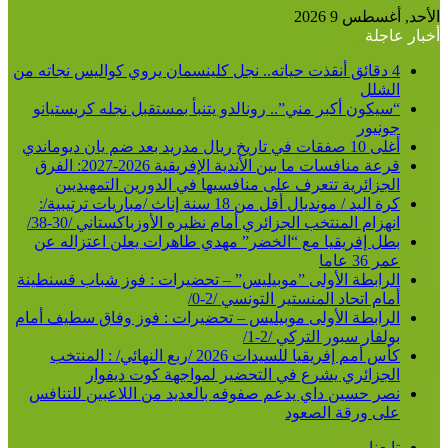
الأحد, أغسطس 9 2026
أخبار عاجلة
4 دقائق أنقذت حياته.. نجل كلينسمان يروي كواليس نجاته من
الشلل
“سيكون أكبر مني”.. رونالدو يتنبأ بمستقبل نجله كريستيانو
جونيور
أغلى 10 صفقات في تاريخ ريال مدريد بعد ضم يان ديوماندي
قرعة منافسات ما بين الأندية الإفريقية 2026-2027: الفرق
الجزائرية تتعرف على منافسيها في الدورين التمهيديين
كرة اليد / مونديال أقل من 18 سنة إناث /مباريات ترتيبية/:
انهزام المنتخب الجزائري أمام نظيره الأوزباكستاني /30-38/
بطل إفريقيا مع “الخضر” مهدي طاهرات يعلن اعتزاله عن
عمر 36 عاما
الرابطة الأولى ”موبيليس” – تحضيرات : فوز شباب قسنطينة
أمام اتحاد المنستير التونسي /2-0/
الرابطة الأولى موبيليس – تحضيرات : فوز وفاق سطيف أمام
بولفار سبور التركي /2-1/
كأس أمم إفريقيا للسيدات 2026 /ربع النهائي/ : المنتخب
الجزائري يشرع في التحضير لمواجهة كوت ديفوار
نصر حسين داي يدعم صفوفه بالعديد من اللاعبين للتنافس
على ورقة الصعود
تابعنا