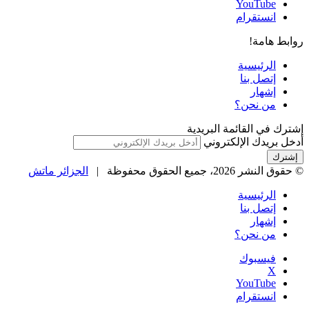
‫YouTube
انستقرام
روابط هامة!
الرئيسية
إتصل بنا
إشهار
من نحن؟
إشترك في القائمة البريدية
أدخل بريدك الإلكتروني
© حقوق النشر 2026، جميع الحقوق محفوظة |
الجزائر ماتش
الرئيسية
إتصل بنا
إشهار
من نحن؟
فيسبوك
‫X
‫YouTube
انستقرام