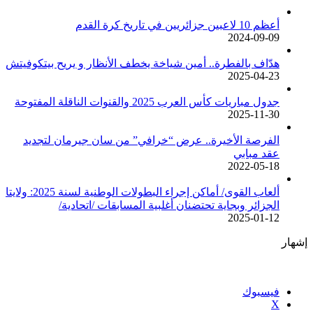
أعظم 10 لاعبين جزائريين في تاريخ كرة القدم
2024-09-09
هدّاف بالفطرة.. أمين شياخة يخطف الأنظار و يريح بيتكوفيتش
2025-04-23
جدول مباريات كأس العرب 2025 والقنوات الناقلة المفتوحة
2025-11-30
الفرصة الأخيرة.. عرض “خرافي” من سان جيرمان لتجديد
عقد مبابي
2022-05-18
ألعاب القوى/ أماكن إجراء البطولات الوطنية لسنة 2025: ولايتا
الجزائر وبجاية تحتضنان أغلبية المسابقات /اتحادية/
2025-01-12
إشهار
فيسبوك
‫X