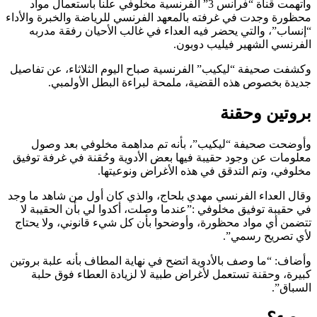
واتهمت قناة “فرانس 3” الفرنسية مخلوفي علنا باستعمال مواد
محظورة وجدت في غرفته بالمعهد الفرنسي للرياضة والخبرة والأداء
“إنساب”، والتي يحضر فيه العداء في غالب الأحيان رفقة مدربه
الفرنسي الشهير فيليب دوبون.
وكشفت صحيفة “ليكيب” الفرنسية صباح اليوم الثلاثاء، عن تفاصيل
جديدة بخصوص هذه القضية، ملمحة لبراءة البطل الأولمبي.
بروتين وحقنة
وأوضحت صحيفة “ليكيب”، بأنه تم مداهمة مخلوفي بعد وصول
معلومات عن وجود حقيبة فيها بعض الأدوية وحُقنة في غرفة توفيق
مخلوفي، وتم التدقق في هذه الأغراض ونوعيتها.
وقال العداء الفرنسي مهدي بلحاج، والذي كان أول من شاهد ما وجد
في حقيبة توفيق مخلوفي :”عندما وصلت، أكدوا لي بأن الحقيبة لا
تتضمن أي مواد محظورة، وأوضحوا بأن كل شيء قانوني، ولا يحتاج
لأي تصريح رسمي”.
وأضاف: “ما وصف بالأدوية اتضح في نهاية المطاف بأنه علبة بروتين
كبيرة، وحقنة تستعمل لأغراض طبية لا لزيادة العطاء فوق حلبة
السباق”.