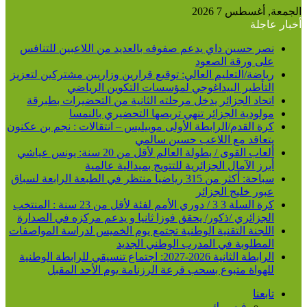
الجمعة, أغسطس 7 2026
أخبار عاجلة
نصر حسين داي يدعم صفوفه بالعديد من اللاعبين للتنافس
على ورقة الصعود
رياضة/التعليم العالي: توقيع قرارين وزاريين مشتركين لتعزيز
التأطير البيداغوجي لمؤسسات التكوين الرياضي
اتحاد الجزائر يدخل مرحلته الثانية من التحضيرات بطبرقة
مولودية الجزائر تنهي تربصها التحضيري بالنمسا
كرة القدم/الرابطة الأولى موبيليس – انتقالات : نجم بن عكنون
يتعاقد مع اللاعب حسين سالمي
ألعاب القوى / بطولة العالم لأقل من 20 سنة: يونس عياشي
أبرز الآمال الجزائرية للتتويج بميدالية عالمية
سباحة: أكثر من 315 رياضيا منتظر في الطبعة الرابعة لسباق
عبور خليج الجزائر
كرة السلة 3 3 / دوري الأمم لفئة لأقل من 23 سنة : المنتخب
الجزائري /ذكور/ يحقق فوزا ثانيا و يدعم مركزه في الصدارة
اللجنة التقنية الوطنية تجتمع يوم الخميس لدراسة المواصفات
المطلوبة في المدرب الوطني الجديد
الرابطة الثانية 2026-2027: اجتماع تنسيقي للرابطة الوطنية
للهواة متبوع بسحب قرعة الرزنامة يوم الأحد المقبل
تابعنا
فيسبوك