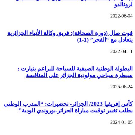
لرونالدو
2022-06-04
فوت صال (دورة الصحافة): فريق وكالة الأنباء الجزائرية
يتعادل مع “الفجر” (1-1)
2022-04-11
البطولة الوطنية الصيفية للسباحة للبراعم بتيارت :
سيطرة سباحي مولودية الجزائر على المنافسة
2025-06-24
كأس إفريقيا 2023/ الجزائر- تحضيرات: “المدرب الوطني
يطلب تغيير توقيت مباراة الجزائر-بوروندي الودية”
2024-01-05