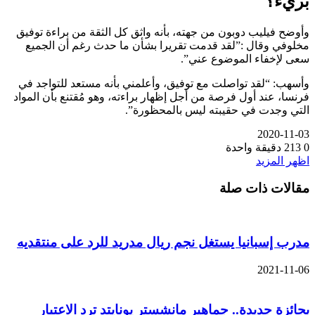
بريء؟
وأوضح فيليب دوبون من جهته، بأنه واثق كل الثقة من براءة توفيق
مخلوفي وقال :”لقد قدمت تقريرا بشأن ما حدث رغم أن الجميع
سعى لإخفاء الموضوع عني”.
وأسهب: “لقد تواصلت مع توفيق، وأعلمني بأنه مستعد للتواجد في
فرنسا، عند أول فرصة من أجل إظهار براءته، وهو مُقتنع بأن المواد
التي وجدت في حقيبته ليس بالمحظورة”.
2020-11-03
0
213
دقيقة واحدة
اظهر المزيد
مقالات ذات صلة
مدرب إسبانيا يستغل نجم ريال مدريد للرد على منتقديه
2021-11-06
بجائزة جديدة.. جماهير مانشستر يونايتد ترد الاعتبار