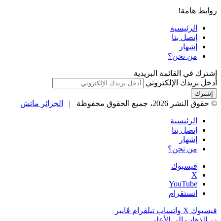
روابط هامة!
الرئيسية
إتصل بنا
إشهار
من نحن؟
إشترك في القائمة البريدية
أدخل بريدك الإلكتروني
© حقوق النشر 2026، جميع الحقوق محفوظة |
الجزائر ماتش
الرئيسية
إتصل بنا
إشهار
من نحن؟
فيسبوك
‫X
‫YouTube
انستقرام
فيسبوك
‫X
واتساب
تيلقرام
ڤايبر
زر الذهاب إلى الأعلى