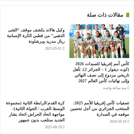
وتابعت في هذا الشأن: “أركز كثيرا
مقالات ذات صلة
في برنامجي الخاص بالعهدة
الأولمبية الجديدة على التكوين, وهو
وكيل هالاند يكشف موقف “الفتى
ما يفسر الاهتمام الكبير الذي نوليه
الذهبي” من قطبي الكرة الإسبانية
ريال مدريد وبرشلونة
لتجسيد مشروع المركز الفدرالي
2021-05-01
للفروسية, حيث سيسمح بتدارك
النقص المحسوس الذي تعاني منه
كأس أمم إفريقيا للسيدات 2026
(كوت ديفوار 1 – الجزائر 2): تأهل
هذه الرياضة في الجزائر من حيث
تاريخي مزدوج إلى نصف النهائي
وإلى نهائيات كأس العالم 2027
المنشآت”.
منذ ساعة واحدة
تصفيات كأس إفريقيا للأمم 2025:
كرة القدم/الرابطة الثانية (مجموعة
المنتخب الجزائري من أجل تحصين
الوسط-الغرب / الجولة الثانية):
وتطمح رئيسة الاتحادية الجزائرية للفروسية إلى “مضاعفة عدد
موقعه في الصدارة
مواجهة اتحاد الحراش-اتحاد بشار
المنافسات الوطنية وإعادة إدماج النخبة الجزائرية في مسابقات
الجديد ستلعب بدون جمهور
2024-10-10
كأس العالم”, كما أشارت إليه, ملتزمة في نفس الوقت ببرمجة
2025-09-19
مسابقات دولية ”ثلاثة نجوم” لمنح الفرسان الجزائريين فرصة