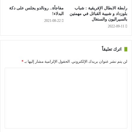
التنافس على تأشيرات التأهل إلى كأس الأمم.
رابطة الابطال الإفريقية : شباب
مفاجأة.. رونالدو يجلس على دكة
بلوزداد و شبيبة القبائل في مهمتين
البدلاء!
بالسيراليون والسنغال
2021-08-22
2022-09-11
اترك تعليقاً
لن يتم نشر عنوان بريدك الإلكتروني.
الحقول الإلزامية مشار إليها بـ
*
ا
ل
ت
ع
ل
ي
ق